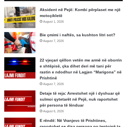
Aksident në Pejë: Kombi përplaset me një
motoçikletë
August 1, 2026
Bie çmimi i naftës, sa kushton litri sot?
August 7, 2026
22 vjeçari qëllon vetën me armë në oborrin
e shtëpisë, çka dihet deri më tani për
rastin e ndodhur në Lagjen “Marigona” në
Prishtinë
August 7, 2026
Detaje të reja: Arrestohet një i dyshuar që
sulmoi qytetarët në Pejë, nuk raportohet
për persona të lënduar
August 6, 2026
E rëndë: Në Vranjevc të Prishtines,
raportohet se disa persona po tentojnë ta