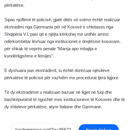
përkatëse.
Sipas njoftimit të policisë, gjatë ditës së sotme është realizuar
ekstradimi nga Gjermania për në Kosovë e shtetases nga
Shqipëria V.L pasi që e njëjta kërkohej me urdhër arrest
ndërkombëtar lëshuar nga institucionet e drejtësisë kosovare,
për shkak të veprës penale “Marrja apo mbajtja e
kundërligjshme e fëmijës”.
E dyshuara pas ekstradimit, iu është dorëzuar njësiteve
përkatëse të policisë për vazhdim me procedurat tjera ligjore.
Të dy ekstradimet u realizuan bazuar në ligjet në fuqi dhe
bashkëpunimit të ngushtë mes institucioneve të Kosovës dhe të
dy shteteve përkatëse, atyre Italiane dhe Gjermane.