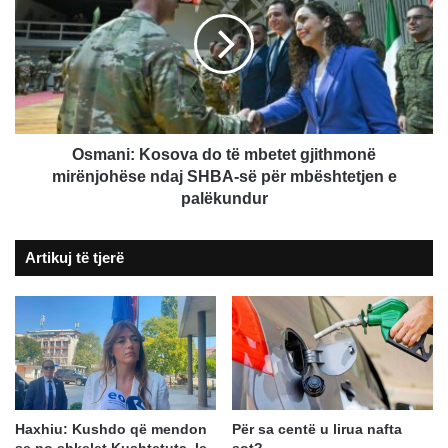
do
të
mbetet
gjithmonë
mirënjohëse
ndaj
SHBA-
së
Osmani: Kosova do të mbetet gjithmonë
për
mirënjohëse ndaj SHBA-së për mbështetjen e
mbështetjen
palëkundur
e
palëkundur
Artikuj të tjerë
Haxhiu: Kushdo që mendon
Për sa centë u lirua nafta
se po shkelet Kushtetuta, le
sot?