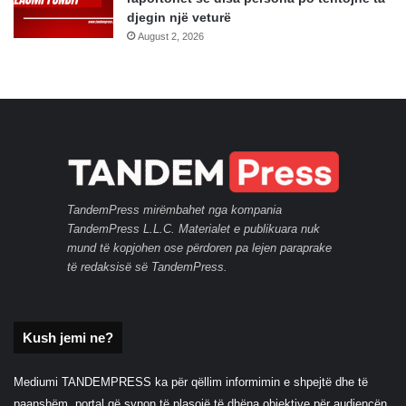
djegin një veturë
August 2, 2026
TandemPress mirëmbahet nga kompania
TandemPress L.L.C. Materialet e publikuara nuk
mund të kopjohen ose përdoren pa lejen paraprake
të redaksisë së TandemPress.
Kush jemi ne?
Mediumi TANDEMPRESS ka për qëllim informimin e shpejtë dhe të
paanshëm, portal që synon të plasojë të dhëna objektive për audiencën