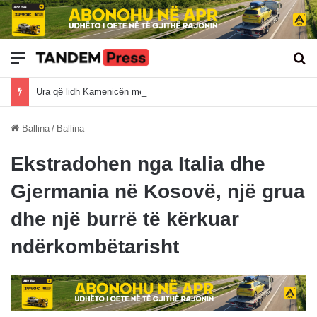
Meny
Kë
Ura që lidh Kamenicën me Prishtinën prej pesë vitesh pa zgjidhje, qytetarët kërkojnë investime në Hajnovc
Ballina
/
Ballina
Ekstradohen nga Italia dhe
Gjermania në Kosovë, një grua
dhe një burrë të kërkuar
ndërkombëtarisht