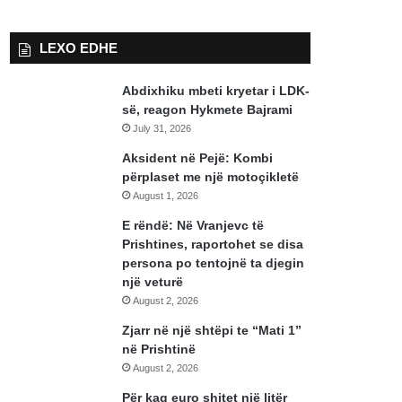
LEXO EDHE
Abdixhiku mbeti kryetar i LDK-
së, reagon Hykmete Bajrami
July 31, 2026
Aksident në Pejë: Kombi
përplaset me një motoçikletë
August 1, 2026
E rëndë: Në Vranjevc të
Prishtines, raportohet se disa
persona po tentojnë ta djegin
një veturë
August 2, 2026
Zjarr në një shtëpi te “Mati 1”
në Prishtinë
August 2, 2026
Për kaq euro shitet një litër