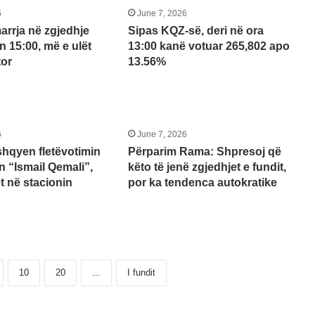
6
June 7, 2026
arrja në zgjedhje
Sipas KQZ-së, deri në ora
n 15:00, më e ulët
13:00 kanë votuar 265,802 apo
tor
13.56%
6
June 7, 2026
 shqyen fletëvotimin
Përparim Rama: Shpresoj që
n “Ismail Qemali”,
këto të jenë zgjedhjet e fundit,
 në stacionin
por ka tendenca autokratike
10
20
...
I fundit