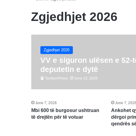
Zgjedhjet 2026
Zgjedhjet 2026
VV e siguron ulësen e 52-
deputetin e dytë
TandemPress
June 15, 2026
June 7, 2026
June 7, 202
Mbi 600 të burgosur ushtruan
Ankohet qy
të drejtën për të votuar
dërgoi pri
qendrës së 