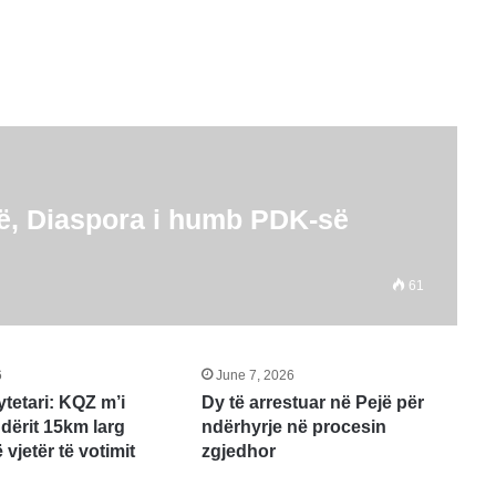
të, Diaspora i humb PDK-së
61
6
June 7, 2026
tetari: KQZ m’i
Dy të arrestuar në Pejë për
ndërit 15km larg
ndërhyrje në procesin
vjetër të votimit
zgjedhor