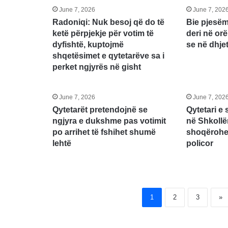
June 7, 2026
June 7, 202
Radoniqi: Nuk besoj që do të
Bie pjesëm
ketë përpjekje për votim të
deri në orë
dyfishtë, kuptojmë
se në dhje
shqetësimet e qytetarëve sa i
perket ngjyrës në gisht
June 7, 2026
June 7, 202
Qytetarët pretendojnë se
Qytetari e
ngjyra e dukshme pas votimit
në Shkollë
po arrihet të fshihet shumë
shoqërohet
lehtë
policor
1
2
3
»