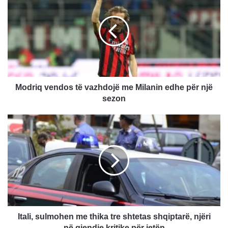
vendos
të
vazhdojë
me
Milanin
edhe
për
një
sezon
Modriq vendos të vazhdojë me Milanin edhe për një
sezon
Itali,
sulmohen
me
thika
tre
shtetas
shqiptarë,
njëri
në
gjendje
Itali, sulmohen me thika tre shtetas shqiptarë, njëri
kritike
në gjendje kritike për jetën