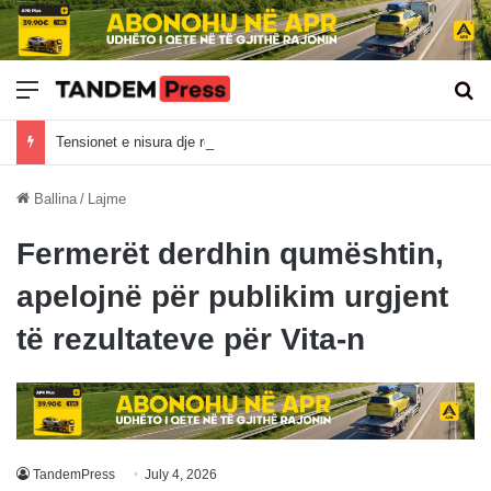
Meny
Kë
Tensionet e nisura dje rezultojnë me incident në Kuvend, Kurti kërkon shtyrje, AAK i përgjigjet me vezë
Ballina
/
Lajme
Fermerët derdhin qumështin,
apelojnë për publikim urgjent
të rezultateve për Vita-n
TandemPress
July 4, 2026