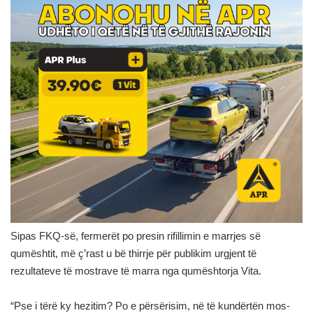
Sipas FKQ-së, fermerët po presin rifillimin e marrjes së
qumështit, më ç’rast u bë thirrje për publikim urgjent të
rezultateve të mostrave të marra nga qumështorja Vita.
“Pse i tërë ky hezitim? Po e përsërisim, në të kundërtën mos-