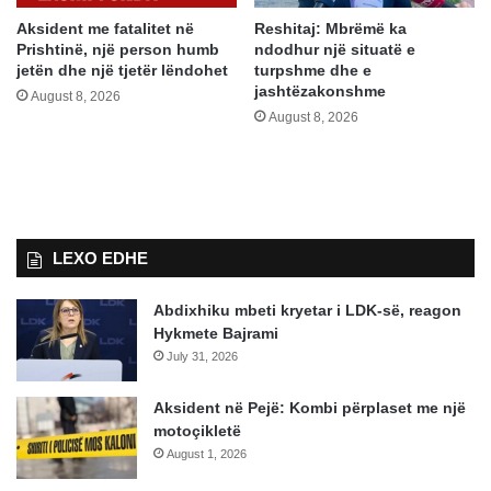
Aksident me fatalitet në
Reshitaj: Mbrëmë ka
Prishtinë, një person humb
ndodhur një situatë e
jetën dhe një tjetër lëndohet
turpshme dhe e
jashtëzakonshme
August 8, 2026
August 8, 2026
LEXO EDHE
Abdixhiku mbeti kryetar i LDK-së, reagon
Hykmete Bajrami
July 31, 2026
Aksident në Pejë: Kombi përplaset me një
motoçikletë
August 1, 2026