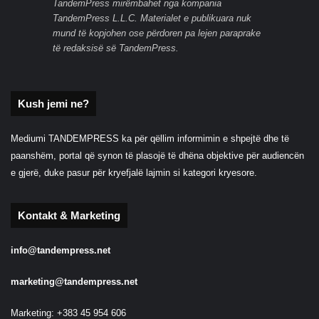
TandemPress mirëmbahet nga kompania
TandemPress L.L.C. Materialet e publikuara nuk
mund të kopjohen ose përdoren pa lejen paraprake
të redaksisë së TandemPress.
Kush jemi ne?
Mediumi TANDEMPRESS ka për qëllim informimin e shpejtë dhe të
paanshëm, portal që synon të plasojë të dhëna objektive për audiencën
e gjerë, duke pasur për kryefjalë lajmin si kategori kryesore.
Kontakt & Marketing
info@tandempress.net
marketing@tandempress.net
Marketing: +383 45 954 606