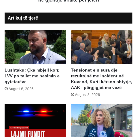
për
jetën
Artikuj të tjerë
Lushtaku: Çka mbjell korr,
Tensionet e nisura dje
LVV po tallet me besimin e
rezultojnë me incident në
qytetarëve
Kuvend, Kurti kërkon shtyrje,
AAK i përgjigjet me vezë
August 8, 2026
August 8, 2026