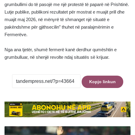
grumbullimi do të pasojë me një protestë të paparë në Prishtinë.
Lutje publike, publikoni rezultatet për mostrat e muajit prill dhe
muajit maj 2026, në mënyrë të shmanget një situatë e
pakëndshme për gjithsecilin” thuhet në paralajmërimin e
Fermerëve.
Nga ana tjetër, shumë fermerë kanë derdhur qumështin e
grumbulluar, në shenjë revolte ndaj situatës së krijuar.
Kopjo linkun
Modriq