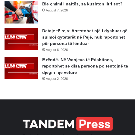
Bie çmimi i naftës, sa kushton litri sot?
August 7, 2026
Detaje të reja: Arrestohet një i dyshuar që
sulmoi qytetarët në Pejë, nuk raportohet
për persona të lënduar
August 6, 2026
E rëndë: Në Vranjevc të Prishtines,
raportohet se disa persona po tentojnë ta
djegin një veturë
August 2, 2026