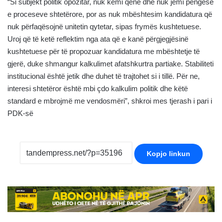
“Si subjekt politik opozitar, nuk kemi qenë dhe nuk jemi pengesë
e proceseve shtetërore, por as nuk mbështesim kandidatura që
nuk përfaqësojnë unitetin qytetar, sipas frymës kushtetuese.
Uroj që të ketë reflektim nga ata që e kanë përgjegjësinë
kushtetuese për të propozuar kandidatura me mbështetje të
gjerë, duke shmangur kalkulimet afatshkurtra partiake. Stabiliteti
institucional është jetik dhe duhet të trajtohet si i tillë. Për ne,
interesi shtetëror është mbi çdo kalkulim politik dhe këtë
standard e mbrojmë me vendosmëri”, shkroi mes tjerash i pari i
PDK-së
Kopjo linkun