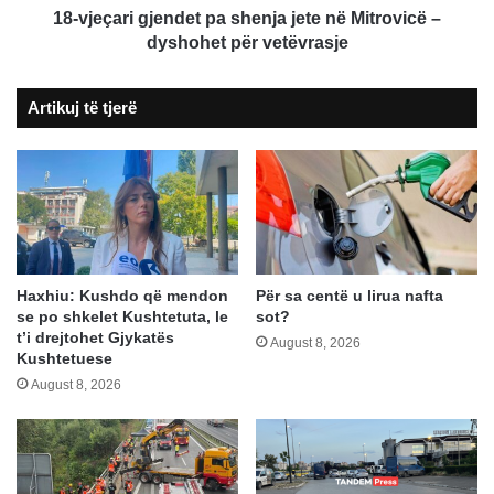
dyshohet
18-vjeçari gjendet pa shenja jete në Mitrovicë –
për
dyshohet për vetëvrasje
vetëvrasje
Artikuj të tjerë
Haxhiu: Kushdo që mendon
Për sa centë u lirua nafta
se po shkelet Kushtetuta, le
sot?
t’i drejtohet Gjykatës
August 8, 2026
Kushtetuese
August 8, 2026