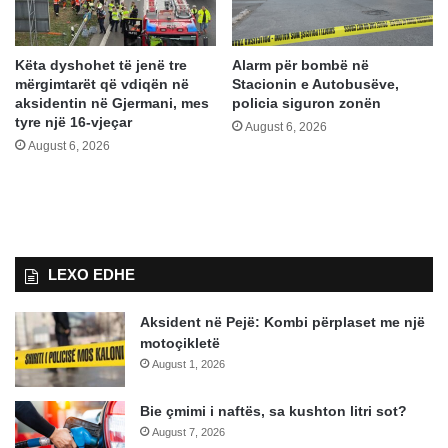
Këta dyshohet të jenë tre
Alarm për bombë në
mërgimtarët që vdiqën në
Stacionin e Autobusëve,
aksidentin në Gjermani, mes
policia siguron zonën
tyre një 16-vjeçar
August 6, 2026
August 6, 2026
LEXO EDHE
Aksident në Pejë: Kombi përplaset me një
motoçikletë
August 1, 2026
Bie çmimi i naftës, sa kushton litri sot?
August 7, 2026