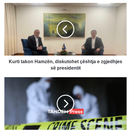
Kurti
takon
Hamzën,
diskutohet
çështja
e
zgjedhjes
së
presidentit
Kurti takon Hamzën, diskutohet çështja e zgjedhjes
së presidentit
18-
vjeçari
gjendet
pa
shenja
jete
në
Mitrovicë
–