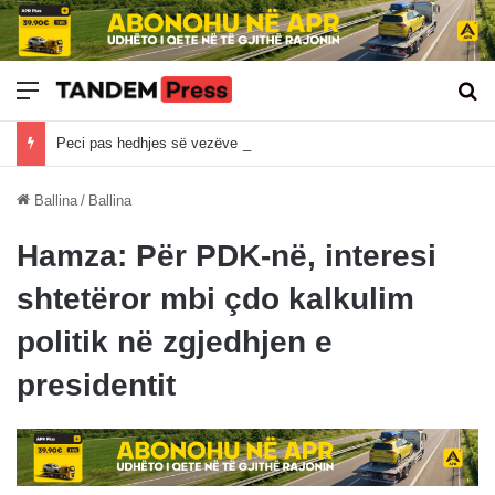
Meny
Kë
Peci pas hedhjes së vezëve në Kuvend: Ndaq gjuni me ujë e ndaq me vo, institucionet duhet me u ba
Ballina
/
Ballina
Hamza: Për PDK-në, interesi
shtetëror mbi çdo kalkulim
politik në zgjedhjen e
presidentit