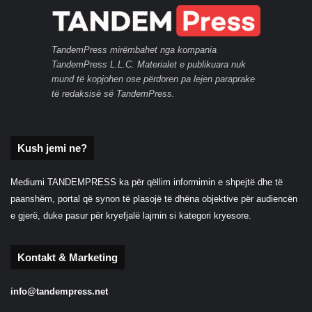
TandemPress mirëmbahet nga kompania
TandemPress L.L.C. Materialet e publikuara nuk
mund të kopjohen ose përdoren pa lejen paraprake
të redaksisë së TandemPress.
Kush jemi ne?
Mediumi TANDEMPRESS ka për qëllim informimin e shpejtë dhe të
paanshëm, portal që synon të plasojë të dhëna objektive për audiencën
e gjerë, duke pasur për kryefjalë lajmin si kategori kryesore.
Kontakt & Marketing
info@tandempress.net