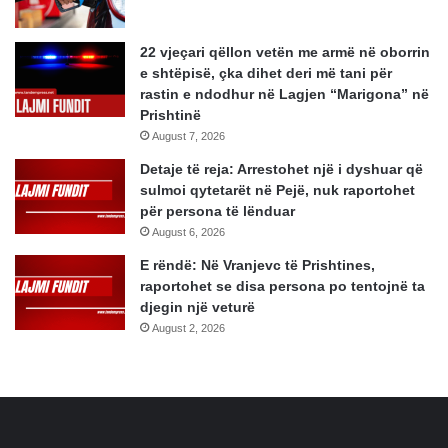
22 vjeçari qëllon vetën me armë në oborrin
e shtëpisë, çka dihet deri më tani për
rastin e ndodhur në Lagjen “Marigona” në
Prishtinë
August 7, 2026
Detaje të reja: Arrestohet një i dyshuar që
sulmoi qytetarët në Pejë, nuk raportohet
për persona të lënduar
August 6, 2026
E rëndë: Në Vranjevc të Prishtines,
raportohet se disa persona po tentojnë ta
djegin një veturë
August 2, 2026