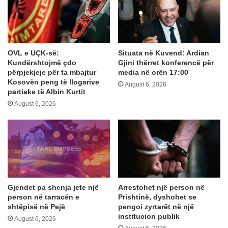
OVL e UÇK-së:
Situata në Kuvend: Ardian
Kundërshtojmë çdo
Gjini thërret konferencë për
përpjekjeje për ta mbajtur
media në orën 17:00
Kosovën peng të llogarive
August 6, 2026
partiake të Albin Kurtit
August 6, 2026
Gjendet pa shenja jete një
Arrestohet një person në
person në tarracën e
Prishtinë, dyshohet se
shtëpisë në Pejë
pengoi zyrtarët në një
institucion publik
August 6, 2026