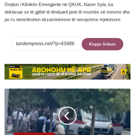
Drejtori i Klinikës Emergjente në QKUK, Naser Syla, ka
deklaruar se të gjithë të lënduarit janë të moshës së mesme dhe
po i’u nënshtrohen ekzaminimeve të nevojshme mjekësore.
Kopjo linkun
Të
shtëna
me
armë
në
Podujevë,
dyshohet