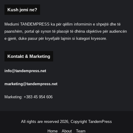
Kush jemi ne?
Mediumi TANDEMPRESS ka për qëllim informimin e shpejtë dhe të
paanshëm, portal që synon të plasojë të dhëna objektive për audiencën
e gjerë, duke pasur për kryefjalë lajmin si kategori kryesore.
Kontakt & Marketing
info@tandempress.net
marketing@tandempress.net
Marketing: +383 45 954 606
All rights are reserved 2026, Copyright TandemPress
Home
About
Team