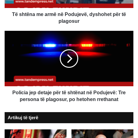
për
të
plagosur
Të shtëna me armë në Podujevë, dyshohet për të
plagosur
Policia
jep
detaje
për
të
shtënat
në
Podujevë:
Tre
persona
Policia jep detaje për të shtënat në Podujevë: Tre
të
persona të plagosur, po hetohen rrethanat
plagosur,
po
Artikuj të tjerë
hetohen
rrethanat