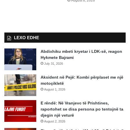
August 6, 2026
LEXO EDHE
Abdixhiku mbeti kryetar i LDK-së, reagon
Hykmete Bajrami
July 31, 2026
Aksident në Pejë: Kombi përplaset me një
motoçikletë
August 1, 2026
E rëndë: Në Vranjevc të Prishtines,
raportohet se disa persona po tentojnë ta
djegin një veturë
August 2, 2026