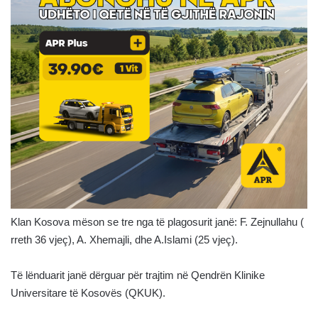
Klan Kosova mëson se tre nga të plagosurit janë: F. Zejnullahu (
rreth 36 vjeç), A. Xhemajli, dhe A.Islami (25 vjeç).
Të lënduarit janë dërguar për trajtim në Qendrën Klinike
Universitare të Kosovës (QKUK).