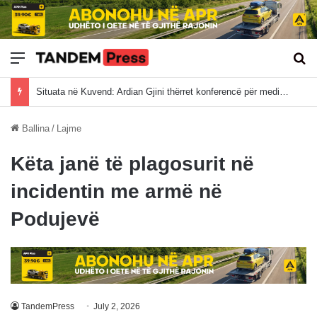
Meny
Kë
Situata në Kuvend: Ardian Gjini thërret konferencë për media në orën 17:00
Ballina
/
Lajme
Këta janë të plagosurit në
incidentin me armë në
Podujevë
TandemPress
July 2, 2026