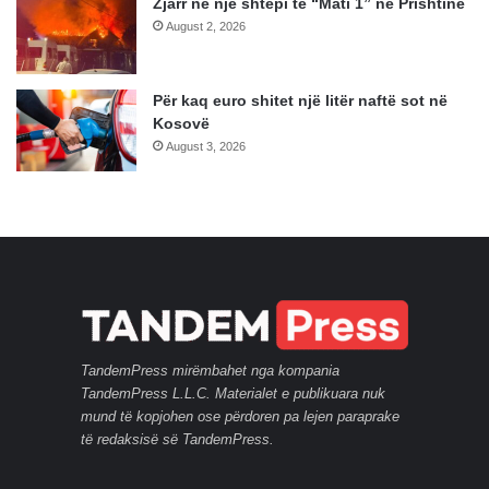
Zjarr në një shtëpi te “Mati 1” në Prishtinë
August 2, 2026
Për kaq euro shitet një litër naftë sot në
Kosovë
August 3, 2026
TandemPress mirëmbahet nga kompania
TandemPress L.L.C. Materialet e publikuara nuk
mund të kopjohen ose përdoren pa lejen paraprake
të redaksisë së TandemPress.