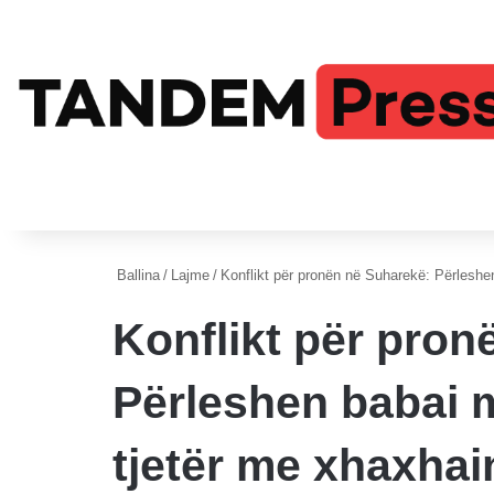
Ballina
/
Lajme
/
Konflikt për pronën në Suharekë: Përleshen
Konflikt për pron
Përleshen babai 
tjetër me xhaxhain