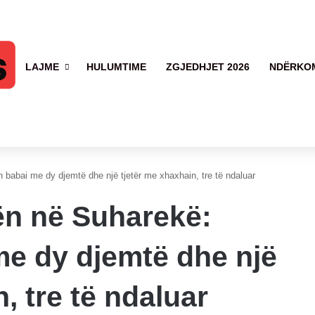
LAJME
HULUMTIME
ZGJEDHJET 2026
NDËRKO
 babai me dy djemtë dhe një tjetër me xhaxhain, tre të ndaluar
ën në Suharekë:
me dy djemtë dhe një
, tre të ndaluar