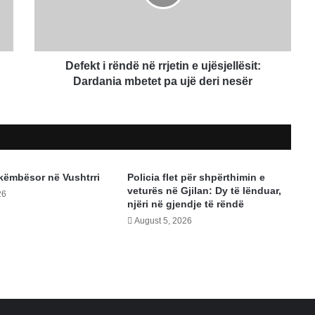
e
ujësjellësit:
Dardania
mbetet
pa
Defekt i rëndë në rrjetin e ujësjellësit:
ujë
Dardania mbetet pa ujë deri nesër
deri
nesër
 këmbësor në Vushtrri
Policia flet për shpërthimin e
veturës në Gjilan: Dy të lënduar,
26
njëri në gjendje të rëndë
August 5, 2026