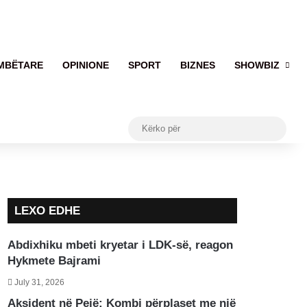
MBËTARE
OPINIONE
SPORT
BIZNES
SHOWBIZ
Kërko
për
LEXO EDHE
Abdixhiku mbeti kryetar i LDK-së, reagon
Hykmete Bajrami
July 31, 2026
Aksident në Pejë: Kombi përplaset me një