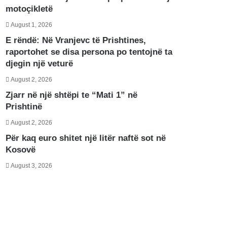
motoçikletë
August 1, 2026
E rëndë: Në Vranjevc të Prishtines,
raportohet se disa persona po tentojnë ta
djegin një veturë
August 2, 2026
Zjarr në një shtëpi te “Mati 1” në
Prishtinë
August 2, 2026
Për kaq euro shitet një litër naftë sot në
Kosovë
August 3, 2026