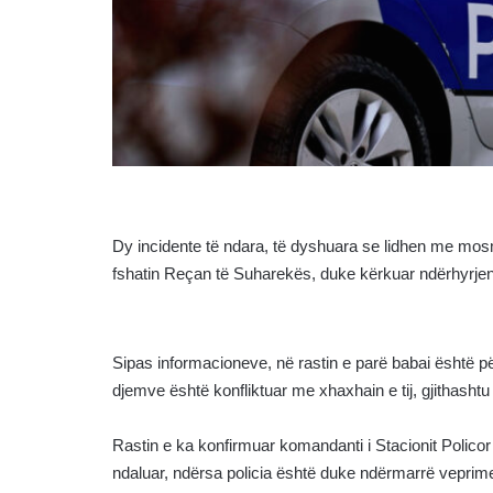
Dy incidente të ndara, të dyshuara se lidhen me mo
fshatin Reçan të Suharekës, duke kërkuar ndërhyrjen
Sipas informacioneve, në rastin e parë babai është përl
djemve është konfliktuar me xhaxhain e tij, gjithashtu
Rastin e ka konfirmuar komandanti i Stacionit Policor 
ndaluar, ndërsa policia është duke ndërmarrë veprim