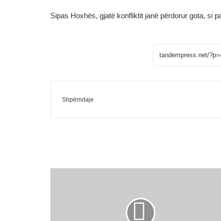
Sipas Hoxhës, gjatë konfliktit janë përdorur gota, si 
Facebook
Messenger
Shpërndaje me Email
Shpërndaje
Detaje
të
reja
rreth
vrasjes