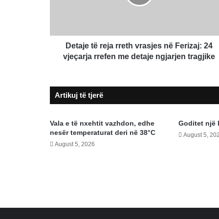
në
Ferizaj:
24
vjeçarja
rrefen
Detaje të reja rreth vrasjes në Ferizaj: 24
me
vjeçarja rrefen me detaje ngjarjen tragjike
detaje
ngjarjen
tragjike
Artikuj të tjerë
Vala e të nxehtit vazhdon, edhe
Goditet një
nesër temperaturat deri në 38°C
August 5, 20
August 5, 2026