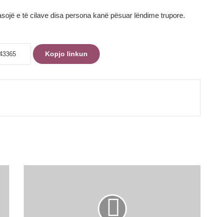
pasojë e të cilave disa persona kanë pësuar lëndime trupore.
Kopjo linkun
Defekt
i
rëndë
në
rrjetin