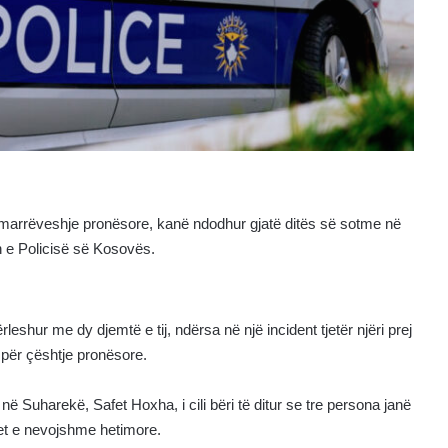
smarrëveshje pronësore, kanë ndodhur gjatë ditës së sotme në
 e Policisë së Kosovës.
eshur me dy djemtë e tij, ndërsa në një incident tjetër njëri prej
 për çështje pronësore.
në Suharekë, Safet Hoxha, i cili bëri të ditur se tre persona janë
et e nevojshme hetimore.