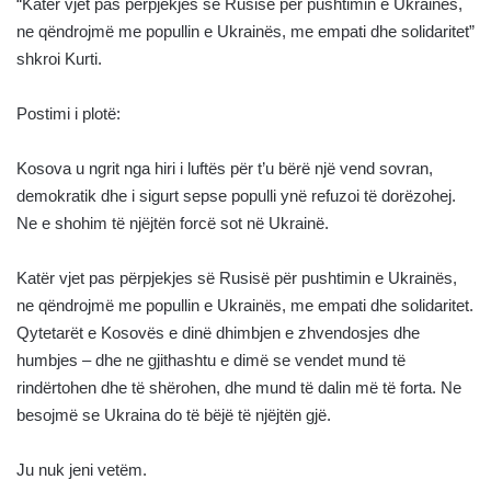
“Katër vjet pas përpjekjes së Rusisë për pushtimin e Ukrainës,
ne qëndrojmë me popullin e Ukrainës, me empati dhe solidaritet”
shkroi Kurti.
Postimi i plotë:
Kosova u ngrit nga hiri i luftës për t’u bërë një vend sovran,
demokratik dhe i sigurt sepse populli ynë refuzoi të dorëzohej.
Ne e shohim të njëjtën forcë sot në Ukrainë.
Katër vjet pas përpjekjes së Rusisë për pushtimin e Ukrainës,
ne qëndrojmë me popullin e Ukrainës, me empati dhe solidaritet.
Qytetarët e Kosovës e dinë dhimbjen e zhvendosjes dhe
humbjes – dhe ne gjithashtu e dimë se vendet mund të
rindërtohen dhe të shërohen, dhe mund të dalin më të forta. Ne
besojmë se Ukraina do të bëjë të njëjtën gjë.
Ju nuk jeni vetëm.