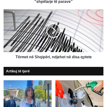
mbi
“shpëlarje të parave”
1
milion
Tërmet
euro
në
në
Shqipëri,
Merdare,
ndjehet
dyshohen
në
për
disa
“shpëlarje
qytete
të
parave”
Tërmet në Shqipëri, ndjehet në disa qytete
Artikuj të tjerë