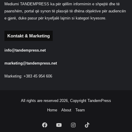
Mediumi TANDEMPRESS ka për qëllim informimin e shpejtë dhe të
paanshëm, portal që synon të plasojë të dhëna objektive për audiencën
e gjerë, duke pasur për kryefjalë lajmin si kategori kryesore.
Kontakt & Marketing
info@tandempress.net
marketing@tandempress.net
Marketing: +383 45 954 606
All rights are reserved 2026, Copyright TandemPress
Home
About
Team
Facebook
YouTube
Instagram
TikTok