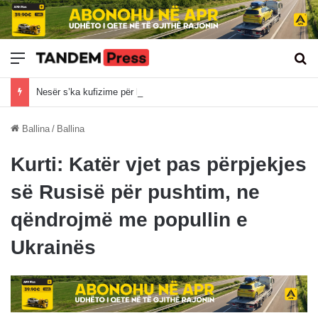
Meny
Kë
Nesër s’ka kufizime për kamionët mbi 20 tonë
Ballina
/
Ballina
Kurti: Katër vjet pas përpjekjes
së Rusisë për pushtim, ne
qëndrojmë me popullin e
Ukrainës