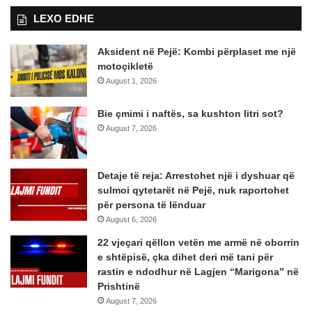
LEXO EDHE
Aksident në Pejë: Kombi përplaset me një
motoçikletë
August 1, 2026
Bie çmimi i naftës, sa kushton litri sot?
August 7, 2026
Detaje të reja: Arrestohet një i dyshuar që
sulmoi qytetarët në Pejë, nuk raportohet
për persona të lënduar
August 6, 2026
22 vjeçari qëllon vetën me armë në oborrin
e shtëpisë, çka dihet deri më tani për
rastin e ndodhur në Lagjen “Marigona” në
Prishtinë
August 7, 2026