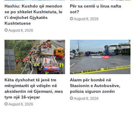
Haxhiu: Kushdo që mendon
Për sa centë u lirua nafta
se po shkelet Kushtetuta, le
sot?
t’i drejtohet Gjykatës
August 8, 2026
Kushtetuese
August 8, 2026
Këta dyshohet të jenë tre
Alarm për bombë në
mërgimtarët që vdiqën në
Stacionin e Autobusëve,
aksidentin në Gjermani, mes
policia siguron zonën
tyre një 16-vjeçar
August 6, 2026
August 6, 2026