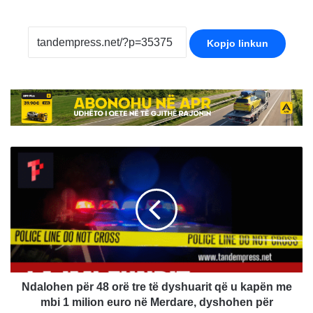
Kopjo linkun
Ndalohen
për
48
orë
tre
të
dyshuarit
që
u
kapën
Ndalohen për 48 orë tre të dyshuarit që u kapën me
me
mbi 1 milion euro në Merdare, dyshohen për