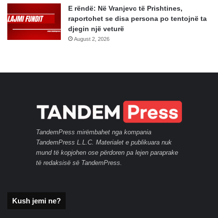
E rëndë: Në Vranjevc të Prishtines,
raportohet se disa persona po tentojnë ta
djegin një veturë
August 2, 2026
TandemPress mirëmbahet nga kompania
TandemPress L.L.C. Materialet e publikuara nuk
mund të kopjohen ose përdoren pa lejen paraprake
të redaksisë së TandemPress.
Kush jemi ne?