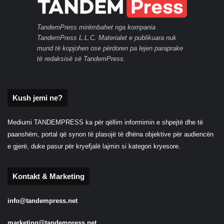
TandemPress mirëmbahet nga kompania
TandemPress L.L.C. Materialet e publikuara nuk
mund të kopjohen ose përdoren pa lejen paraprake
të redaksisë së TandemPress.
Kush jemi ne?
Mediumi TANDEMPRESS ka për qëllim informimin e shpejtë dhe të
paanshëm, portal që synon të plasojë të dhëna objektive për audiencën
e gjerë, duke pasur për kryefjalë lajmin si kategori kryesore.
Kontakt & Marketing
info@tandempress.net
marketing@tandempress.net