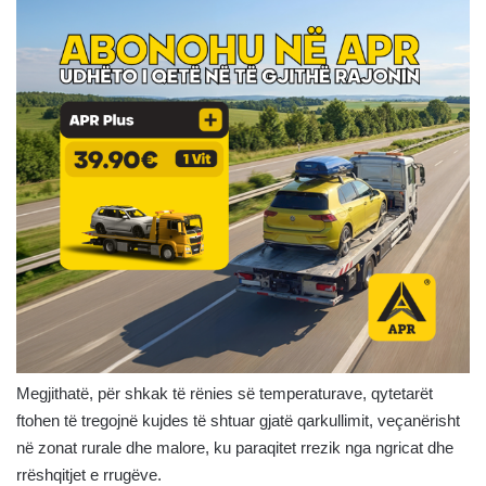
Megjithatë, për shkak të rënies së temperaturave, qytetarët
ftohen të tregojnë kujdes të shtuar gjatë qarkullimit, veçanërisht
në zonat rurale dhe malore, ku paraqitet rrezik nga ngricat dhe
rrëshqitjet e rrugëve.