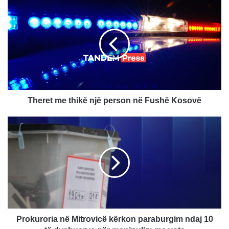
Theret
me
thikë
një
person
në
Fushë
Kosovë
Theret me thikë një person në Fushë Kosovë
Prokuroria
në
Mitrovicë
kërkon
paraburgim
ndaj
10
të
dyshuarve
për
Prokuroria në Mitrovicë kërkon paraburgim ndaj 10
manipulim