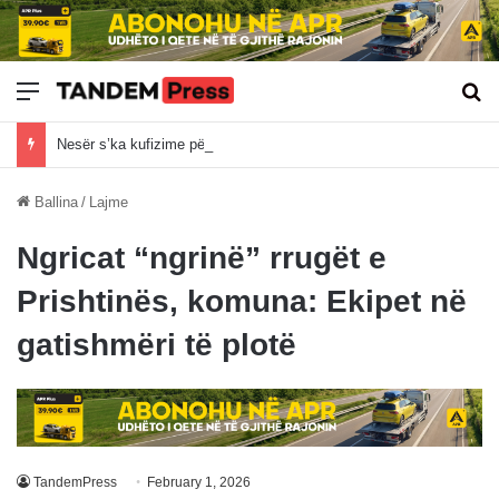
Meny
Kë
Nesër s’ka kufizime për kamionët mbi 20 tonë
Ballina
/
Lajme
Ngricat “ngrinë” rrugët e
Prishtinës, komuna: Ekipet në
gatishmëri të plotë
TandemPress
February 1, 2026