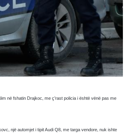
dalim në fshatin Drajkoc, me ç’rast policia i është vënë pas me
ovc, një automjet i tipit Audi Q8, me targa vendore, nuk ishte