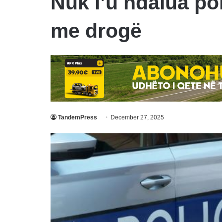
Nuk i’u ndalua pol
me drogë
TandemPress
December 27, 2025