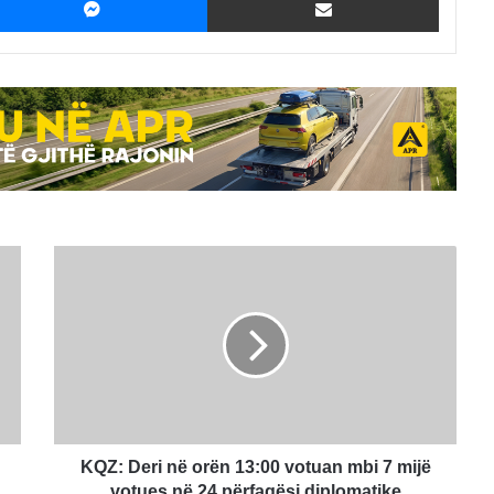
KQZ:
Deri
në
orën
13:00
votuan
mbi
7
mijë
votues
KQZ: Deri në orën 13:00 votuan mbi 7 mijë
në
votues në 24 përfaqësi diplomatike