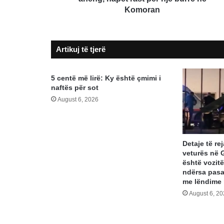
një
Komoran
burrë
në
Komoran
Artikuj të tjerë
5 centë më lirë: Ky është çmimi i
naftës për sot
August 6, 2026
Detaje të re
veturës në G
është vozitë
ndërsa pasag
me lëndime 
August 6, 2