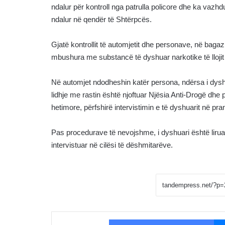
ndalur për kontroll nga patrulla policore dhe ka vazhdua
ndalur në qendër të Shtërpcës.
Gjatë kontrollit të automjetit dhe personave, në bagaz
mbushura me substancë të dyshuar narkotike të lloji
Në automjet ndodheshin katër persona, ndërsa i dyshu
lidhje me rastin është njoftuar Njësia Anti-Drogë dhe p
hetimore, përfshirë intervistimin e të dyshuarit në pra
Pas procedurave të nevojshme, i dyshuari është liruar 
intervistuar në cilësi të dëshmitarëve.
Fac