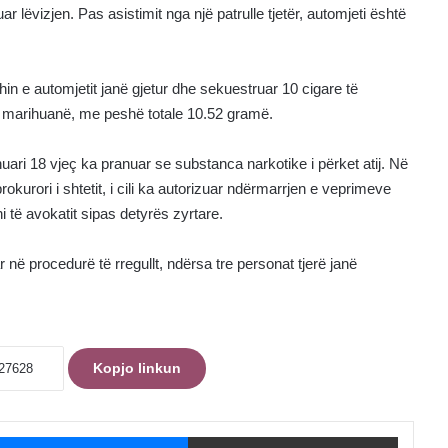
r lëvizjen. Pas asistimit nga një patrulle tjetër, automjeti është
hin e automjetit janë gjetur dhe sekuestruar 10 cigare të
t marihuanë, me peshë totale 10.52 gramë.
ari 18 vjeç ka pranuar se substanca narkotike i përket atij. Në
rokurori i shtetit, i cili ka autorizuar ndërmarrjen e veprimeve
ni të avokatit sipas detyrës zyrtare.
në procedurë të rregullt, ndërsa tre personat tjerë janë
Kopjo linkun
ebook
Messenger
Shpërndaje me Email