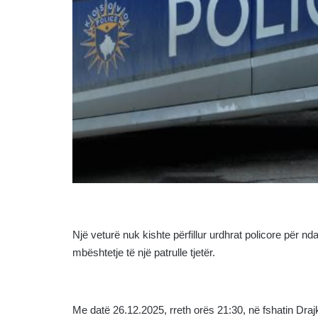
Një veturë nuk kishte përfillur urdhrat policore për n
mbështetje të një patrulle tjetër.
Me datë 26.12.2025, rreth orës 21:30, në fshatin Drajk