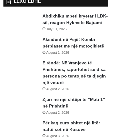
LEXO EDHE
Abdixhiku mbeti kryetar i LDK-
së, reagon Hykmete Bajrami
July 31, 2026
Aksident në Pejë: Kombi
përplaset me një motoçikletë
August 1, 2026
E rëndë: Në Vranjevc të
Prishtines, raportohet se disa
persona po tentojnë ta djegin
një veturë
August 2, 2026
Zjarr në një shtëpi te “Mati 1”
në Prishtinë
August 2, 2026
Për kaq euro shitet një litër
naftë sot në Kosovë
August 3, 2026