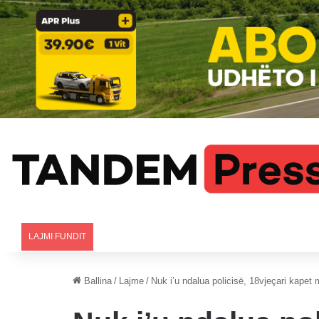
LAJMI FUNDIT
Ballina
/
Lajme
/
Nuk i’u ndalua policisë, 18vjeçari kapet