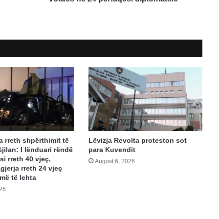
24
përfaqësi
diplomatike
ja rreth shpërthimit të
Lëvizja Revolta proteston sot
jilan: I lënduari rëndë
para Kuvendit
si rreth 40 vjeç,
August 6, 2026
jerja rreth 24 vjeç
më të lehta
026