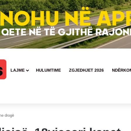
LAJME
HULUMTIME
ZGJEDHJET 2026
NDËRKO
 me drogë