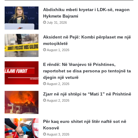
Abdixhiku mbeti kryetar i LDK-së, reagon
Hykmete Bajrami
July 31, 2026
Aksident në Pejë: Kombi përplaset me një
motoçikletë
August 1, 2026
E rëndë: Në Vranjevc të Prishtines,
raportohet se disa persona po tentojnë ta
djegin një veturë
August 2, 2026
Zjarr në një shtëpi te “Mati 1” në Prishtinë
August 2, 2026
Për kaq euro shitet një litër naftë sot në
Kosovë
August 3, 2026