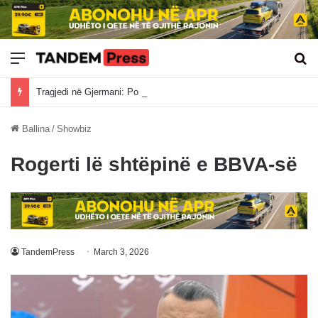
Meny
Kë
Tragjedi në Gjermani: Po ktheheshin nga Kosova, tre mërgimtarë vdesin në aksident
Ballina
/
Showbiz
Rogerti lë shtëpinë e BBVA-së
TandemPress
March 3, 2026