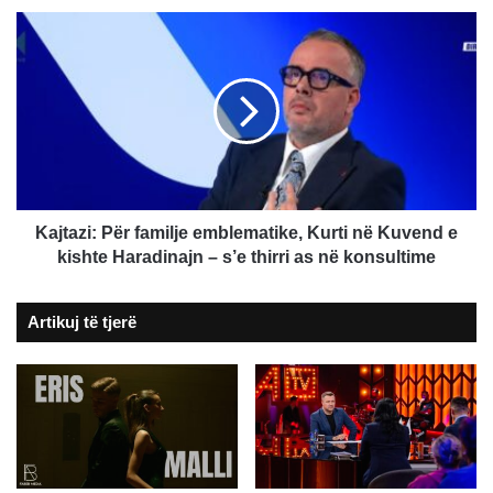
Kajtazi:
Për
familje
emblematike,
Kurti
në
Kuvend
e
kishte
Haradinajn
Kajtazi: Për familje emblematike, Kurti në Kuvend e
–
kishte Haradinajn – s’e thirri as në konsultime
s’e
thirri
Artikuj të tjerë
as
në
konsultime