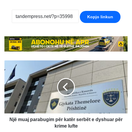
Kopjo linkun
Një
muaj
parabugim
për
katër
serbët
e
dyshuar
për
krime
Një muaj parabugim për katër serbët e dyshuar për
lufte
krime lufte