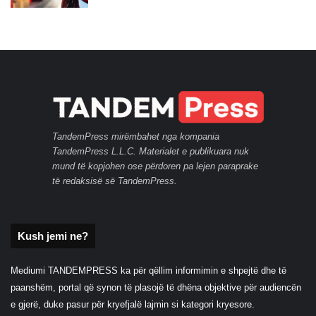
TandemPress mirëmbahet nga kompania
TandemPress L.L.C. Materialet e publikuara nuk
mund të kopjohen ose përdoren pa lejen paraprake
të redaksisë së TandemPress.
Kush jemi ne?
Mediumi TANDEMPRESS ka për qëllim informimin e shpejtë dhe të
paanshëm, portal që synon të plasojë të dhëna objektive për audiencën
e gjerë, duke pasur për kryefjalë lajmin si kategori kryesore.