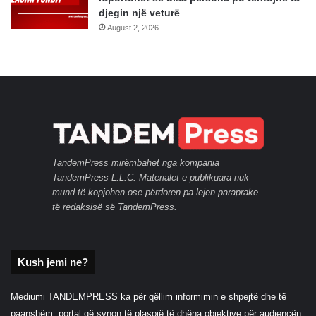
djegin një veturë
August 2, 2026
TandemPress mirëmbahet nga kompania
TandemPress L.L.C. Materialet e publikuara nuk
mund të kopjohen ose përdoren pa lejen paraprake
të redaksisë së TandemPress.
Kush jemi ne?
Mediumi TANDEMPRESS ka për qëllim informimin e shpejtë dhe të
paanshëm, portal që synon të plasojë të dhëna objektive për audiencën