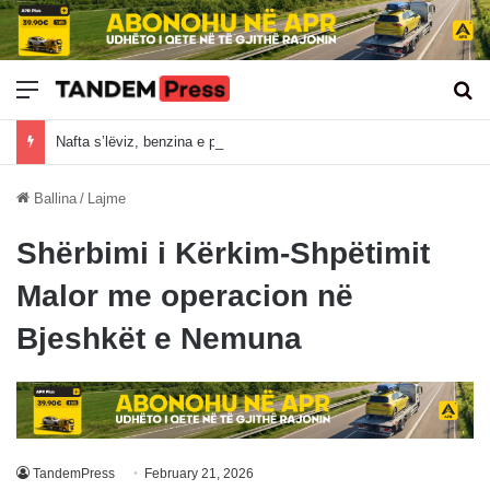
Meny
Kë
Nafta s’lëviz, benzina e pëson sot rritjen e çmimit në Kosovë
Ballina
/
Lajme
Shërbimi i Kërkim-Shpëtimit
Malor me operacion në
Bjeshkët e Nemuna
TandemPress
February 21, 2026