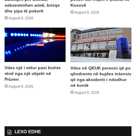
sekuestrohen armë, brisqe
Kosovë
dhe çipa të pokerit
August 9, 2026
August 9, 2026
Vdes një i mitur pasi kishte
Vdes në QKUK personi që po
rënë nga një objekt në
qëndronte në kujdes intensiv
Prizren
që nga aksidenti i ndodhur
në korrik
August 9, 2026
August 9, 2026
LEXO EDHE