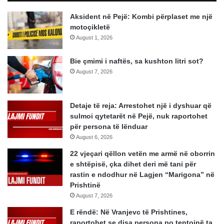
Aksident në Pejë: Kombi përplaset me një
motoçikletë
August 1, 2026
Bie çmimi i naftës, sa kushton litri sot?
August 7, 2026
Detaje të reja: Arrestohet një i dyshuar që
sulmoi qytetarët në Pejë, nuk raportohet
për persona të lënduar
August 6, 2026
22 vjeçari qëllon vetën me armë në oborrin
e shtëpisë, çka dihet deri më tani për
rastin e ndodhur në Lagjen “Marigona” në
Prishtinë
August 7, 2026
E rëndë: Në Vranjevc të Prishtines,
raportohet se disa persona po tentojnë ta