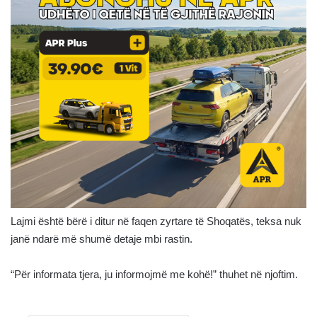
Lajmi është bërë i ditur në faqen zyrtare të Shoqatës, teksa nuk
janë ndarë më shumë detaje mbi rastin.
“Për informata tjera, ju informojmë me kohë!” thuhet në njoftim.