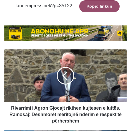
Kopjo linkun
Rivarrimi
i
Agron
Gjocajt
rikthen
kujtesën
e
luftës,
Ramosaj:
Dëshmorët
Rivarrimi i Agron Gjocajt rikthen kujtesën e luftës,
meritojnë
Ramosaj: Dëshmorët meritojnë nderim e respekt të
nderim
përhershëm
e