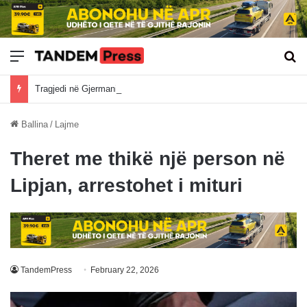
Meny
Kë
Tragjedi në Gjermani: Po ktheheshin nga Kosova, tre mërgimtarë vdesin në aksident
Ballina
/
Lajme
Theret me thikë një person në
Lipjan, arrestohet i mituri
TandemPress
February 22, 2026