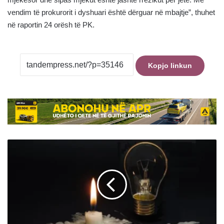
vendim të prokurorit i dyshuari është dërguar në mbajtje”, thuhet
në raportin 24 orësh të PK.
Kopjo linkun
Punime
në
rrjet,
KEDS
tregon
ku
do
të