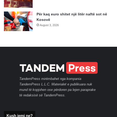
Për kaq euro shitet një litër naftë sot në
Kosovë
August 3, 2026
TandemPress mirëmbahet nga kompania
TandemPress L.L.C. Materialet e publikuara nuk
mund të kopjohen ose përdoren pa lejen paraprake
të redaksisë së TandemPress.
Kush jemi ne?