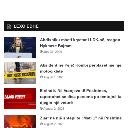
LEXO EDHE
Abdixhiku mbeti kryetar i LDK-së, reagon
Hykmete Bajrami
July 31, 2026
Aksident në Pejë: Kombi përplaset me një
motoçikletë
August 1, 2026
E rëndë: Në Vranjevc të Prishtines,
raportohet se disa persona po tentojnë ta
djegin një veturë
August 2, 2026
Zjarr në një shtëpi te “Mati 1” në Prishtinë
August 2, 2026