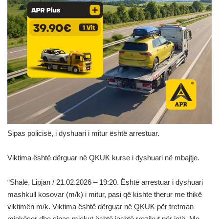
Sipas policisë, i dyshuari i mitur është arrestuar.
Viktima është dërguar në QKUK kurse i dyshuari në mbajtje.
“Shalë, Lipjan / 21.02.2026 – 19:20. Është arrestuar i dyshuari
mashkull kosovar (m/k) i mitur, pasi që kishte therur me thikë
viktimën m/k. Viktima është dërguar në QKUK për tretman
mjekësor dhe sipas mjekut është jashtë rrezikut për jetë. Me