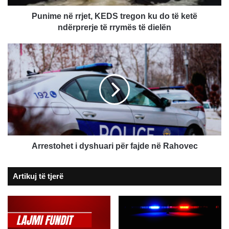
ketë
ndërprerje
Punime në rrjet, KEDS tregon ku do të ketë
të
ndërprerje të rrymës të dielën
rrymës
të
Arrestohet
dielën
i
dyshuari
për
fajde
në
Rahovec
Arrestohet i dyshuari për fajde në Rahovec
Artikuj të tjerë