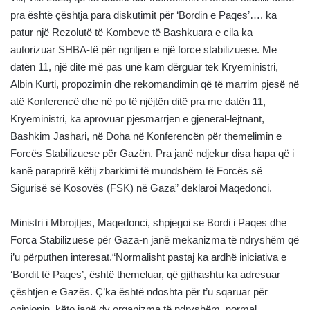
pra është çështja para diskutimit për ‘Bordin e Paqes’…. ka
patur një Rezolutë të Kombeve të Bashkuara e cila ka
autorizuar SHBA-të për ngritjen e një force stabilizuese. Me
datën 11, një ditë më pas unë kam dërguar tek Kryeministri,
Albin Kurti, propozimin dhe rekomandimin që të marrim pjesë në
atë Konferencë dhe në po të njëjtën ditë pra me datën 11,
Kryeministri, ka aprovuar pjesmarrjen e gjeneral-lejtnant,
Bashkim Jashari, në Doha në Konferencën për themelimin e
Forcës Stabilizuese për Gazën. Pra janë ndjekur disa hapa që i
kanë paraprirë këtij zbarkimi të mundshëm të Forcës së
Sigurisë së Kosovës (FSK) në Gaza” deklaroi Maqedonci.
Ministri i Mbrojtjes, Maqedonci, shpjegoi se Bordi i Paqes dhe
Forca Stabilizuese për Gaza-n janë mekanizma të ndryshëm që
i’u përputhen interesat.“Normalisht pastaj ka ardhë iniciativa e
‘Bordit të Paqes’, është themeluar, që gjithashtu ka adresuar
çështjen e Gazës. Ç’ka është ndoshta për t’u sqaruar për
opinionin, këto janë dy organizma të ndryshëm, normal