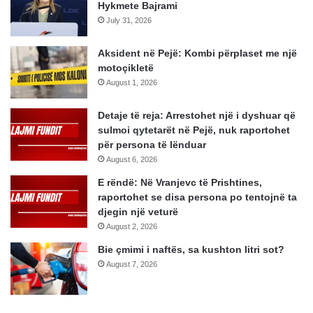
Hykmete Bajrami
July 31, 2026
Aksident në Pejë: Kombi përplaset me një
motoçikletë
August 1, 2026
Detaje të reja: Arrestohet një i dyshuar që
sulmoi qytetarët në Pejë, nuk raportohet
për persona të lënduar
August 6, 2026
E rëndë: Në Vranjevc të Prishtines,
raportohet se disa persona po tentojnë ta
djegin një veturë
August 2, 2026
Bie çmimi i naftës, sa kushton litri sot?
August 7, 2026