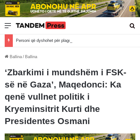
Meny
Kë
Personi që dyshohet për plagosjen në Banjë të Istogut është recidivist i veprave penale
Ballina
/
Ballina
‘Zbarkimi i mundshëm i FSK-
së në Gaza’, Maqedonci: Ka
qenë vullnet politik i
Kryeminsitrit Kurti dhe
Presidentes Osmani