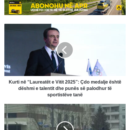
Kurti
në
“Laureatët
e
Vitit
2025”:
Çdo
medalje
është
dëshmi
Kurti në “Laureatët e Vitit 2025”: Çdo medalje është
e
dëshmi e talentit dhe punës së palodhur të
talentit
sportistëve tanë
dhe
punës
Dy
së
të
palodhur
lënduar
të
nga