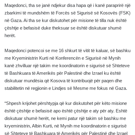
Maqedonci, tha se janë ndjekur disa hapa që i kanë paraprirë një
zbarkimi të mundshëm të Forcës së Sigurisë së Kosovës (FSK)
në Gaza. Ai tha se kur diskutohet për misione të tilla nuk është
çështje e befasisë duke theksuar se është diskutuar shumë
herët.
Maqedonci potencoi se me 16 shkurt të vitit të kaluar, së bashku
me Kryeministrin Kurti në Konferencën e Sigurisë në Mynih
kanë zhvilluar një takim me koordinatorin e sigurisë së Shteteve
të Bashkuara të Amerikës për Palestinë dhe Izrael ku është
diskutuar mundësia që Kosova të kontribuojë për paqen dhe
stabilitetin në regjionin e Lindjes së Mesme me fokus në Gaza.
“Shpesh krijohet përshtypja që kur diskutohet për këto misione
është çështje e befasisë apo është çështje e aty për aty. Eshtë
diskutuar shumë herët, ne kemi patur një takim së bashku me
kryeministrin, Albin Kurti, në Mynih me koordinatorin e sigurisë
së Shteteve të Bashkuara të Amerikës për Palestinë dhe Izrael