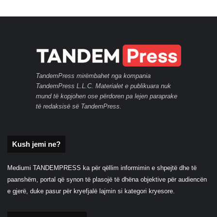
TandemPress mirëmbahet nga kompania
TandemPress L.L.C. Materialet e publikuara nuk
mund të kopjohen ose përdoren pa lejen paraprake
të redaksisë së TandemPress.
Kush jemi ne?
Mediumi TANDEMPRESS ka për qëllim informimin e shpejtë dhe të
paanshëm, portal që synon të plasojë të dhëna objektive për audiencën
e gjerë, duke pasur për kryefjalë lajmin si kategori kryesore.