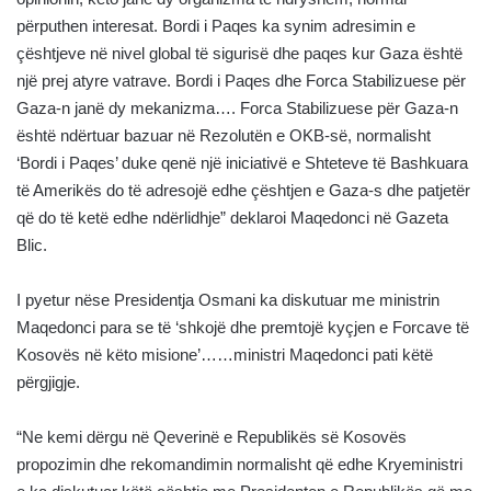
përputhen interesat. Bordi i Paqes ka synim adresimin e
çështjeve në nivel global të sigurisë dhe paqes kur Gaza është
një prej atyre vatrave. Bordi i Paqes dhe Forca Stabilizuese për
Gaza-n janë dy mekanizma…. Forca Stabilizuese për Gaza-n
është ndërtuar bazuar në Rezolutën e OKB-së, normalisht
‘Bordi i Paqes’ duke qenë një iniciativë e Shteteve të Bashkuara
të Amerikës do të adresojë edhe çështjen e Gaza-s dhe patjetër
që do të ketë edhe ndërlidhje” deklaroi Maqedonci në Gazeta
Blic.
I pyetur nëse Presidentja Osmani ka diskutuar me ministrin
Maqedonci para se të ‘shkojë dhe premtojë kyçjen e Forcave të
Kosovës në këto misione’……ministri Maqedonci pati këtë
përgjigje.
“Ne kemi dërgu në Qeverinë e Republikës së Kosovës
propozimin dhe rekomandimin normalisht që edhe Kryeministri