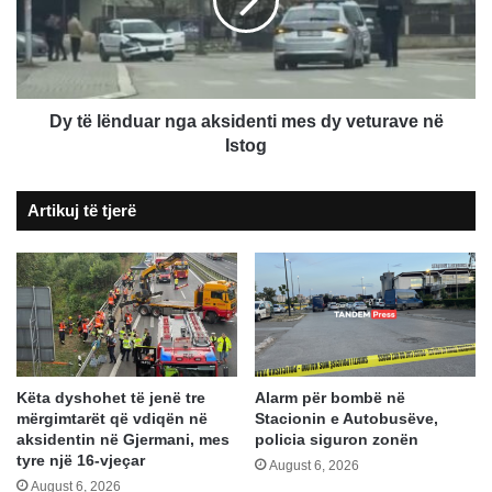
sportistëve
aksidenti
tanë
mes
dy
veturave
në
Istog
Dy të lënduar nga aksidenti mes dy veturave në
Istog
Artikuj të tjerë
Këta dyshohet të jenë tre
Alarm për bombë në
mërgimtarët që vdiqën në
Stacionin e Autobusëve,
aksidentin në Gjermani, mes
policia siguron zonën
tyre një 16-vjeçar
August 6, 2026
August 6, 2026