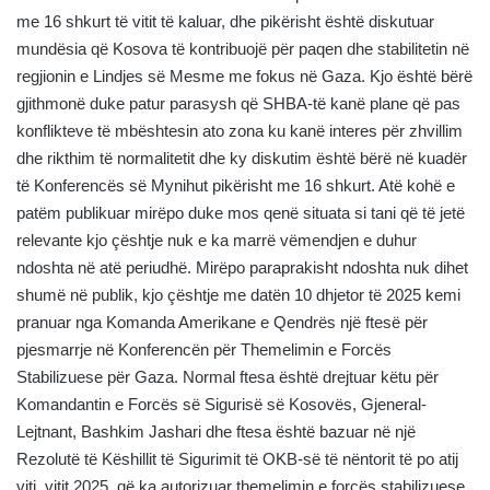
me 16 shkurt të vitit të kaluar, dhe pikërisht është diskutuar
mundësia që Kosova të kontribuojë për paqen dhe stabilitetin në
regjionin e Lindjes së Mesme me fokus në Gaza. Kjo është bërë
gjithmonë duke patur parasysh që SHBA-të kanë plane që pas
konflikteve të mbështesin ato zona ku kanë interes për zhvillim
dhe rikthim të normalitetit dhe ky diskutim është bërë në kuadër
të Konferencës së Mynihut pikërisht me 16 shkurt. Atë kohë e
patëm publikuar mirëpo duke mos qenë situata si tani që të jetë
relevante kjo çështje nuk e ka marrë vëmendjen e duhur
ndoshta në atë periudhë. Mirëpo paraprakisht ndoshta nuk dihet
shumë në publik, kjo çështje me datën 10 dhjetor të 2025 kemi
pranuar nga Komanda Amerikane e Qendrës një ftesë për
pjesmarrje në Konferencën për Themelimin e Forcës
Stabilizuese për Gaza. Normal ftesa është drejtuar këtu për
Komandantin e Forcës së Sigurisë së Kosovës, Gjeneral-
Lejtnant, Bashkim Jashari dhe ftesa është bazuar në një
Rezolutë të Këshillit të Sigurimit të OKB-së të nëntorit të po atij
viti, vitit 2025, që ka autorizuar themelimin e forcës stabilizuese