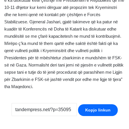
e ka diskutuar këtë çështje me Presidenten e Republikës që me
10-11 dhjetor kur kemi dërguar atë propozim tek Kryeminstri
dhe ne kemi qenë në kontakt për çështjen e Forcës
Stabilizuese. Gjeneral Jashari, gjatë takimeve që ka patur në
kuadër të Konferencës në Doha të Katarit ka diskutuar edhe
mundësitë se me çfarë kapacitetesh ne mund të kontribuojmë.
Mirëpo ç’ka mund të them qartë edhe saktë është fakti që ka
qenë vullneti politik i Kryeminsitrit dhe vullneti politik i
Presidentes për të mbështetur zbarkimin e mundshëm të FSK-
së në Gaza. Normalisht deri tani jemi në pjesën e vullnetit politik
sepse tani e tutje do të jenë procedurat që parashihen me Ligjin
për Zbarkimin e FSK-së jashtë vendit por edhe me ligje të tjera”
tha Maqedonci.
Kopjo linkun