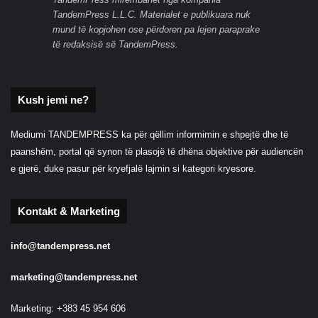
TandemPress L.L.C. Materialet e publikuara nuk
mund të kopjohen ose përdoren pa lejen paraprake
të redaksisë së TandemPress.
Kush jemi ne?
Mediumi TANDEMPRESS ka për qëllim informimin e shpejtë dhe të
paanshëm, portal që synon të plasojë të dhëna objektive për audiencën
e gjerë, duke pasur për kryefjalë lajmin si kategori kryesore.
Kontakt & Marketing
info@tandempress.net
marketing@tandempress.net
Marketing: +383 45 954 606