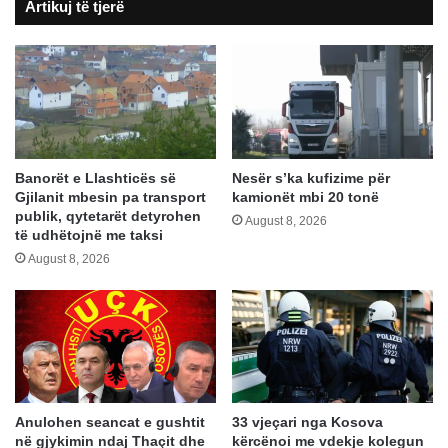
Artikuj të tjerë
fjala
përfundimtare
Banorët e Llashticës së
Nesër s’ka kufizime për
Gjilanit mbesin pa transport
kamionët mbi 20 tonë
publik, qytetarët detyrohen
August 8, 2026
të udhëtojnë me taksi
August 8, 2026
Anulohen seancat e gushtit
33 vjeçari nga Kosova
në gjykimin ndaj Thaçit dhe
kërcënoi me vdekje kolegun