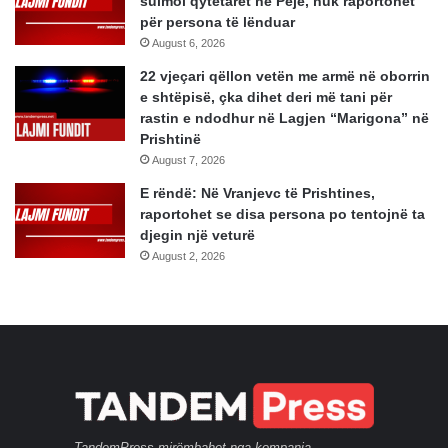
sulmoi qytetarët në Pejë, nuk raportohet
për persona të lënduar
August 6, 2026
22 vjeçari qëllon vetën me armë në oborrin
e shtëpisë, çka dihet deri më tani për
rastin e ndodhur në Lagjen “Marigona” në
Prishtinë
August 7, 2026
E rëndë: Në Vranjevc të Prishtines,
raportohet se disa persona po tentojnë ta
djegin një veturë
August 2, 2026
TandemPress mirëmbahet nga kompania