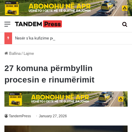
Meny
Kë
Nesër s’ka kufizime për kamionët mbi 20 tonë
Ballina
/
Lajme
27 komuna përmbyllin
procesin e rinumërimit
TandemPress
January 27, 2026