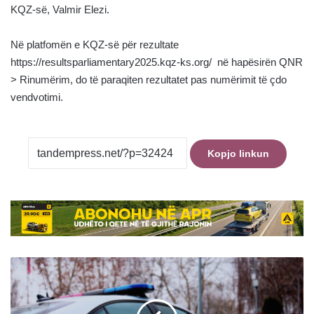
KQZ-së, Valmir Elezi.
Në platfomën e KQZ-së për rezultate
https://resultsparliamentary2025.kqz-ks.org/ në hapësirën QNR
> Rinumërim, do të paraqiten rezultatet pas numërimit të çdo
vendvotimi.
Kopjo linkun
Një
grua
sulmohet
fizikisht