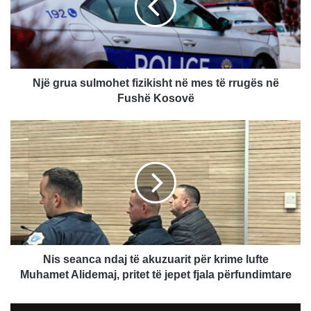
në
mes
të
rrugës
në
Fushë
Një grua sulmohet fizikisht në mes të rrugës në
Kosovë
Fushë Kosovë
Nis
seanca
ndaj
të
akuzuarit
për
krime
lufte
Muhamet
Alidemaj,
Nis seanca ndaj të akuzuarit për krime lufte
pritet
Muhamet Alidemaj, pritet të jepet fjala përfundimtare
të
jepet