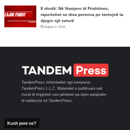
E rëndë: Në Vranjevc të Prishtines,
raportohet se disa persona po tentojnë ta
djegin një veturë
August 2, 2026
TandemPress mirëmbahet nga kompania
TandemPress L.L.C. Materialet e publikuara nuk
mund të kopjohen ose përdoren pa lejen paraprake
të redaksisë së TandemPress.
Kush jemi ne?