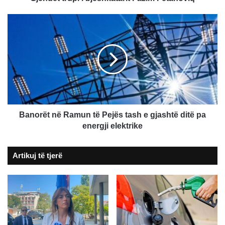
Banorët
në
Ramun
të
Pejës
tash
e
gjashtë
ditë
pa
Banorët në Ramun të Pejës tash e gjashtë ditë pa
energji
energji elektrike
elektrike
Artikuj të tjerë