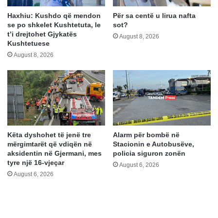
Haxhiu: Kushdo që mendon
Për sa centë u lirua nafta
se po shkelet Kushtetuta, le
sot?
t’i drejtohet Gjykatës
August 8, 2026
Kushtetuese
August 8, 2026
Këta dyshohet të jenë tre
Alarm për bombë në
mërgimtarët që vdiqën në
Stacionin e Autobusëve,
aksidentin në Gjermani, mes
policia siguron zonën
tyre një 16-vjeçar
August 6, 2026
August 6, 2026