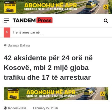
Meny
Kë
Tre të arrestuar në Deçan pas bastisjes për bixhoz, sekuestrohen armë, brisqe dhe çipa të pokerit
Ballina
/
Ballina
42 aksidente për 24 orë në
Kosovë, mbi 2 mijë gjoba
trafiku dhe 17 të arrestuar
TandemPress
February 22, 2026