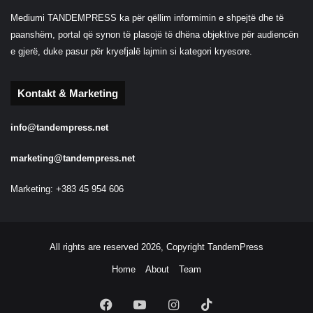
Mediumi TANDEMPRESS ka për qëllim informimin e shpejtë dhe të
paanshëm, portal që synon të plasojë të dhëna objektive për audiencën
e gjerë, duke pasur për kryefjalë lajmin si kategori kryesore.
Kontakt & Marketing
info@tandempress.net
marketing@tandempress.net
Marketing: +383 45 954 606
All rights are reserved 2026, Copyright TandemPress
Home
About
Team
Facebook
YouTube
Instagram
TikTok