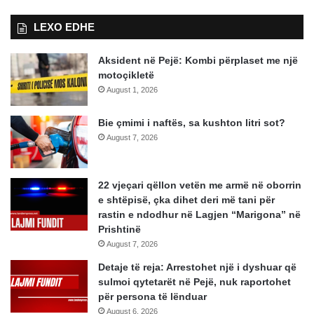
LEXO EDHE
Aksident në Pejë: Kombi përplaset me një
motoçikletë
August 1, 2026
Bie çmimi i naftës, sa kushton litri sot?
August 7, 2026
22 vjeçari qëllon vetën me armë në oborrin
e shtëpisë, çka dihet deri më tani për
rastin e ndodhur në Lagjen “Marigona” në
Prishtinë
August 7, 2026
Detaje të reja: Arrestohet një i dyshuar që
sulmoi qytetarët në Pejë, nuk raportohet
për persona të lënduar
August 6, 2026