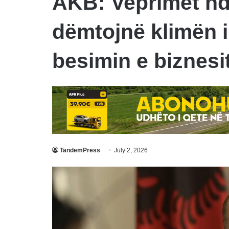
AKB: Veprimet nd
dëmtojnë klimën 
besimin e biznesi
TandemPress
July 2, 2026