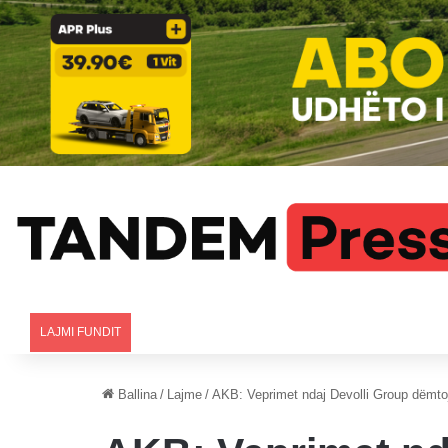
LAJMI FUNDIT
Ballina
/
Lajme
/
AKB: Veprimet ndaj Devolli Group dëmtoj