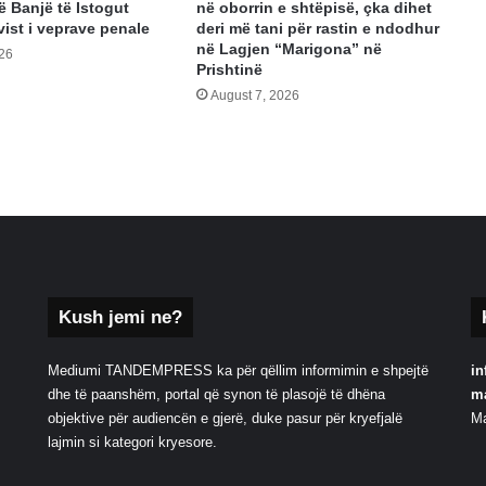
ë Banjë të Istogut
në oborrin e shtëpisë, çka dihet
vist i veprave penale
deri më tani për rastin e ndodhur
në Lagjen “Marigona” në
026
Prishtinë
August 7, 2026
Kush jemi ne?
Mediumi TANDEMPRESS ka për qëllim informimin e shpejtë
in
dhe të paanshëm, portal që synon të plasojë të dhëna
m
objektive për audiencën e gjerë, duke pasur për kryefjalë
Ma
lajmin si kategori kryesore.