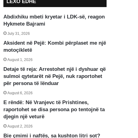
LEXO EDHE
Abdixhiku mbeti kryetar i LDK-së, reagon
Hykmete Bajrami
July 31, 2026
Aksident në Pejë: Kombi përplaset me një
motoçikletë
August 1, 2026
Detaje të reja: Arrestohet një i dyshuar që
sulmoi qytetarët në Pejë, nuk raportohet
për persona të lënduar
August 6, 2026
E rëndë: Në Vranjevc të Prishtines,
raportohet se disa persona po tentojnë ta
djegin një veturë
August 2, 2026
Bie çmimi i naftës, sa kushton litri sot?