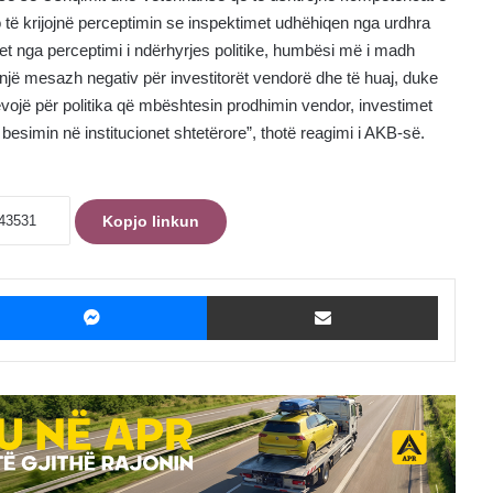
jo të krijojnë perceptimin se inspektimet udhëhiqen nga urdhra
et nga perceptimi i ndërhyrjes politike, humbësi më i madh
një mesazh negativ për investitorët vendorë dhe të huaj, duke
evojë për politika që mbështesin prodhimin vendor, investimet
besimin në institucionet shtetërore”, thotë reagimi i AKB-së.
Kopjo linkun
ebook
Messenger
Shpërndaje me Email