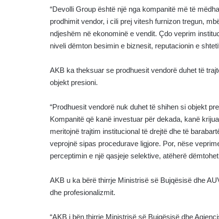
“Devolli Group është një nga kompanitë më të mëdha
prodhimit vendor, i cili prej vitesh furnizon tregun, 
ndjeshëm në ekonominë e vendit. Çdo veprim institucio
niveli dëmton besimin e biznesit, reputacionin e shte
AKB ka theksuar se prodhuesit vendorë duhet të trajtoh
objekt presioni.
“Prodhuesit vendorë nuk duhet të shihen si objekt presi
Kompanitë që kanë investuar për dekada, kanë kriju
meritojnë trajtim institucional të drejtë dhe të barabar
veprojnë sipas procedurave ligjore. Por, nëse veprimet
perceptimin e një qasjeje selektive, atëherë dëmtohet b
AKB u ka bërë thirrje Ministrisë së Bujqësisë dhe AUV
dhe profesionalizmit.
“AKB i bën thirrje Ministrisë së Bujqësisë dhe Agjen