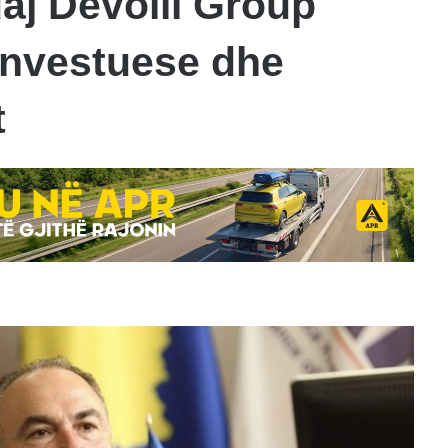
aj Devolli Group
investuese dhe
t