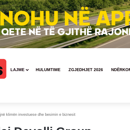
LAJME
HULUMTIME
ZGJEDHJET 2026
NDËRKO
në klimën investuese dhe besimin e biznesit