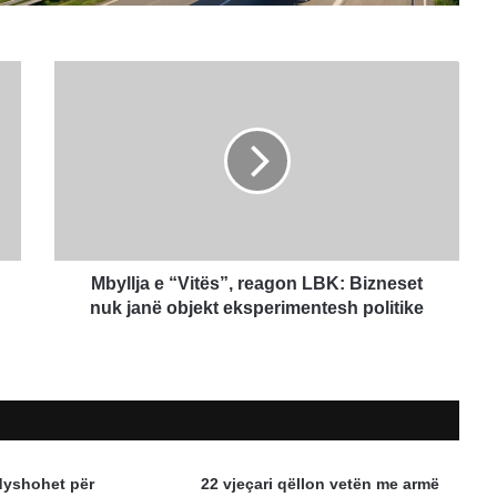
Mbyllja
e
“Vitës”,
reagon
LBK:
Bizneset
nuk
janë
objekt
eksperimentesh
Mbyllja e “Vitës”, reagon LBK: Bizneset
politike
nuk janë objekt eksperimentesh politike
dyshohet për
22 vjeçari qëllon vetën me armë