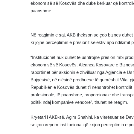
ekonomisë së Kosovës dhe duke kërkuar që kontrollet 
paanshme.
Në reagimin e saj, AKB thekson se çdo biznes duhet t’i
krijojnë perceptimin e presionit selektiv apo ndikimit po
“Institucionet nuk duhet të ushtrojnë presion mbi prod
ekonomisë së Kosovës. Aleanca Kosovare e Bizneseve
raportimet për aksionin e zhvilluar nga Agjencia e Us
Bujqësisë, në njësinë prodhuese të qumështit Vita, p
Republikën e Kosovës duhet t’i nënshtrohet kontrollit l
profesionale, të paanshme, proporcionale dhe transpar
politik ndaj kompanive vendore”, thuhet në reagim.
Kryetari i AKB-së, Agim Shahini, ka vlerësuar se Dev
se çdo veprim institucional që krijon perceptimin e p