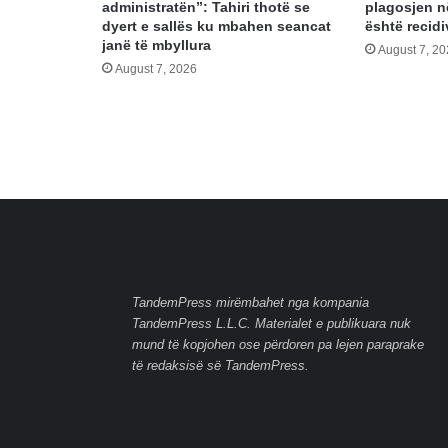
administratën”: Tahiri thotë se
plagosjen n
dyert e sallës ku mbahen seancat
është recidi
janë të mbyllura
August 7, 2
August 7, 2026
TandemPress mirëmbahet nga kompania
TandemPress L.L.C. Materialet e publikuara nuk
mund të kopjohen ose përdoren pa lejen paraprake
të redaksisë së TandemPress.