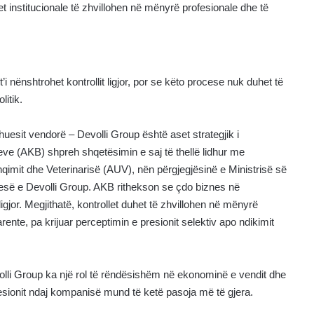
institucionale të zhvillohen në mënyrë profesionale dhe të
 nënshtrohet kontrollit ligjor, por se këto procese nuk duhet të
litik.
huesit vendorë – Devolli Group është aset strategjik i
 (AKB) shpreh shqetësimin e saj të thellë lidhur me
hqimit dhe Veterinarisë (AUV), nën përgjegjësinë e Ministrisë së
jesë e Devolli Group. AKB rithekson se çdo biznes në
igjor. Megjithatë, kontrollet duhet të zhvillohen në mënyrë
ente, pa krijuar perceptimin e presionit selektiv apo ndikimit
olli Group ka një rol të rëndësishëm në ekonominë e vendit dhe
resionit ndaj kompanisë mund të ketë pasoja më të gjera.