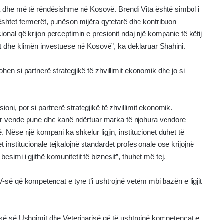
 dhe më të rëndësishme në Kosovë. Brendi Vita është simbol i
mbështet fermerët, punëson mijëra qytetarë dhe kontribuon
nal që krijon perceptimin e presionit ndaj një kompanie të këtij
tit dhe klimën investuese në Kosovë”, ka deklaruar Shahini.
en si partnerë strategjikë të zhvillimit ekonomik dhe jo si
oni, por si partnerë strategjikë të zhvillimit ekonomik.
ar vende pune dhe kanë ndërtuar marka të njohura vendore
të. Nëse një kompani ka shkelur ligjin, institucionet duhet të
 institucionale tejkalojnë standardet profesionale ose krijojnë
esimi i gjithë komunitetit të biznesit”, thuhet më tej.
-së që kompetencat e tyre t’i ushtrojnë vetëm mbi bazën e ligjit
cisë së Ushqimit dhe Veterinarisë që të ushtrojnë kompetencat e