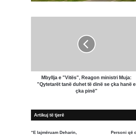
Mbyllja
e
"Vitës",
Reagon
ministri
Muja:
"Qytetarët
tanë
duhet
të
Mbyllja e "Vitës", Reagon ministri Muja:
dinë
"Qytetarët tanë duhet të dinë se çka hanë e
se
çka pinë"
çka
hanë
e
Artikuj të tjerë
çka
pinë"
“E lajmëruam Deharin,
Personi që 