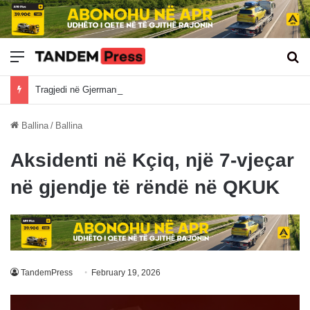
Meny
Kë
Tragjedi në Gjermani: Po ktheheshin nga Kosova, tre mërgimtarë vdesin në aksident
Ballina
/
Ballina
Aksidenti në Kçiq, një 7-vjeçar
në gjendje të rëndë në QKUK
TandemPress
February 19, 2026