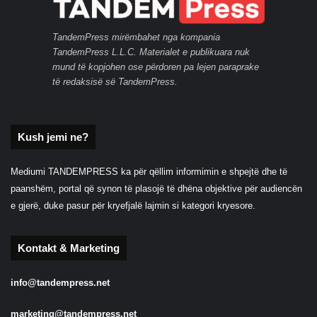
TandemPress mirëmbahet nga kompania
TandemPress L.L.C. Materialet e publikuara nuk
mund të kopjohen ose përdoren pa lejen paraprake
të redaksisë së TandemPress.
Kush jemi ne?
Mediumi TANDEMPRESS ka për qëllim informimin e shpejtë dhe të
paanshëm, portal që synon të plasojë të dhëna objektive për audiencën
e gjerë, duke pasur për kryefjalë lajmin si kategori kryesore.
Kontakt & Marketing
info@tandempress.net
marketing@tandempress.net