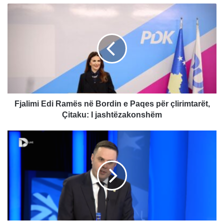
Fjalimi
Edi
Ramës
në
Bordin
e
Paqes
për
çlirimtarët,
Çitaku:
Fjalimi Edi Ramës në Bordin e Paqes për çlirimtarët,
I
Çitaku: I jashtëzakonshëm
jashtëzakonshëm
Abdixhiku:
Ofrova
dorëheqjen,
lideri
duhet
të
marrë
përgjegjësi