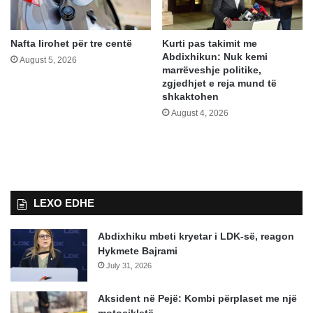
Nafta lirohet për tre centë
Kurti pas takimit me
Abdixhikun: Nuk kemi
August 5, 2026
marrëveshje politike,
zgjedhjet e reja mund të
shkaktohen
August 4, 2026
LEXO EDHE
Abdixhiku mbeti kryetar i LDK-së, reagon
Hykmete Bajrami
July 31, 2026
Aksident në Pejë: Kombi përplaset me një
motoçikletë