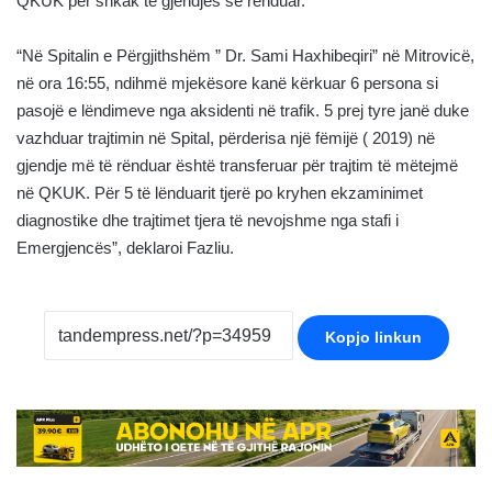
QKUK për shkak të gjendjes së rënduar.
“Në Spitalin e Përgjithshëm ” Dr. Sami Haxhibeqiri” në Mitrovicë,
në ora 16:55, ndihmë mjekësore kanë kërkuar 6 persona si
pasojë e lëndimeve nga aksidenti në trafik. 5 prej tyre janë duke
vazhduar trajtimin në Spital, përderisa një fëmijë ( 2019) në
gjendje më të rënduar është transferuar për trajtim të mëtejmë
në QKUK. Për 5 të lënduarit tjerë po kryhen ekzaminimet
diagnostike dhe trajtimet tjera të nevojshme nga stafi i
Emergjencës”, deklaroi Fazliu.
Kopjo linkun