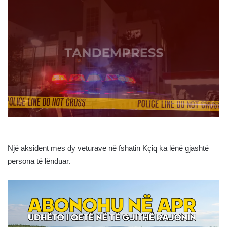
Një aksident mes dy veturave në fshatin Kçiq ka lënë gjashtë
persona të lënduar.