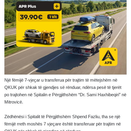
Një fëmijë 7-vjeçar u transferua për trajtim të mëtejshëm në
QKUK për shkak të gjendjes së rënduar, ndërsa pesë të tjerët
po trajtohen në Spitalin e Përgjithshëm “Dr. Sami Haxhibeqiri” në
Mitrovicë.
Zëdhënësi i Spitalit të Përgjithshëm Shpend Fazliu, tha se një
fëmijë rreth moshës 7 vjeçare është transferuar për trajtim në