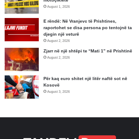
August 1, 2026
E rëndë: Në Vranjevc të Prishtines,
raportohet se disa persona po tentojnë ta
djegin një veturë
August 2, 2026
Zjarr në një shtëpi te “Mati 1” në Prishtinë
August 2, 2026
Për kaq euro shitet një litër naftë sot në
Kosovë
August 3, 2026