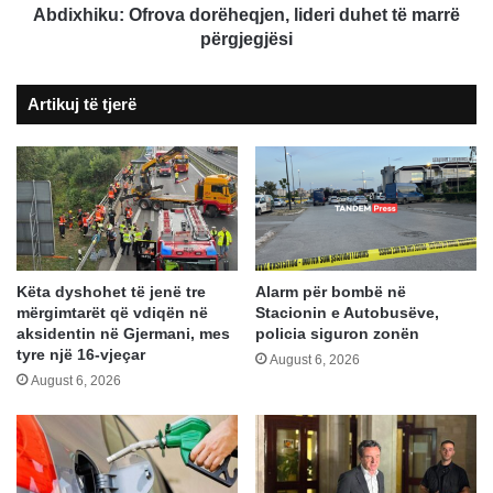
Abdixhiku: Ofrova dorëheqjen, lideri duhet të marrë
përgjegjësi
Artikuj të tjerë
Këta dyshohet të jenë tre
Alarm për bombë në
mërgimtarët që vdiqën në
Stacionin e Autobusëve,
aksidentin në Gjermani, mes
policia siguron zonën
tyre një 16-vjeçar
August 6, 2026
August 6, 2026