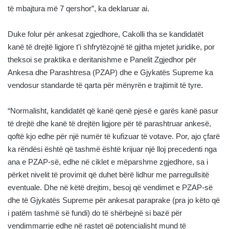
të mbajtura më 7 qershor”, ka deklaruar ai.
Duke folur për ankesat zgjedhore, Cakolli tha se kandidatët
kanë të drejtë ligjore t’i shfrytëzojnë të gjitha mjetet juridike, por
theksoi se praktika e deritanishme e Panelit Zgjedhor për
Ankesa dhe Parashtresa (PZAP) dhe e Gjykatës Supreme ka
vendosur standarde të qarta për mënyrën e trajtimit të tyre.
“Normalisht, kandidatët që kanë qenë pjesë e garës kanë pasur
të drejtë dhe kanë të drejtën ligjore për të parashtruar ankesë,
qoftë kjo edhe për një numër të kufizuar të votave. Por, ajo çfarë
ka rëndësi është që tashmë është krijuar një lloj precedenti nga
ana e PZAP-së, edhe në ciklet e mëparshme zgjedhore, sa i
përket nivelit të provimit që duhet bërë lidhur me parregullsitë
eventuale. Dhe në këtë drejtim, besoj që vendimet e PZAP-së
dhe të Gjykatës Supreme për ankesat paraprake (pra jo këto që
i patëm tashmë së fundi) do të shërbejnë si bazë për
vendimmarrje edhe në rastet që potencialisht mund të