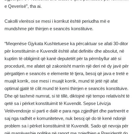
e Qeverisë”, tha ai.
Cakolli vlerësoi se mesi i korrikut është periudha më e
mundshme për thirrjen e seancës konstituive.
“Meqenëse Gjykata Kushtetuese ka përcaktuar se afati 30-ditor
për konstituimin e Kuvendit është afat definitiv dhe absolut, në
kuptim të obligimit që kanë deputetët për ta përmbyllur atë si
procedurë, me afatet që zakonisht marrin një deri në dy javë për
përgatitjen e seancës e elemente të tjera, besoj që java e tretë e
muajit korrik, ose mesi i muajit korrik, mund të jetë një afat
optimal gjatë të cilit mund të kemi thirrjen e seancës konstituive.
Dhe që tashmë numrat, si të tillë, diktojnë një tempo relativisht të
qetë sa i përket konstituimit të Kuvendit. Sepse Lëvizja
Vetëvendosje si parti e dalë e para nga zgjedhjet dhe partnerët e
saj nga radhët e komuniteteve, nuk besoj që do të kenë ndonjë
problem sa i përket konstituimit të Kuvendit. Sado që nevoja për
një marrëveshje politike në raport me zgjedhjen e Presidentit do