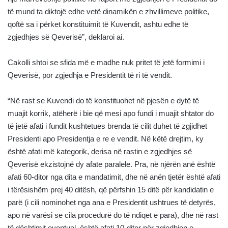
të mund ta diktojë edhe vetë dinamikën e zhvillimeve politike,
qoftë sa i përket konstituimit të Kuvendit, ashtu edhe të
zgjedhjes së Qeverisë”, deklaroi ai.
Cakolli shtoi se sfida më e madhe nuk pritet të jetë formimi i
Qeverisë, por zgjedhja e Presidentit të ri të vendit.
“Në rast se Kuvendi do të konstituohet në pjesën e dytë të
muajit korrik, atëherë i bie që mesi apo fundi i muajit shtator do
të jetë afati i fundit kushtetues brenda të cilit duhet të zgjidhet
Presidenti apo Presidentja e re e vendit. Në këtë drejtim, ky
është afati më kategorik, derisa në rastin e zgjedhjes së
Qeverisë ekzistojnë dy afate paralele. Pra, në njërën anë është
afati 60-ditor nga dita e mandatimit, dhe në anën tjetër është afati
i tërësishëm prej 40 ditësh, që përfshin 15 ditë për kandidatin e
parë (i cili nominohet nga ana e Presidentit ushtrues të detyrës,
apo në varësi se cila procedurë do të ndiqet e para), dhe në rast
të dështimit eventual, është afati 10-ditor për zgjedhjen e