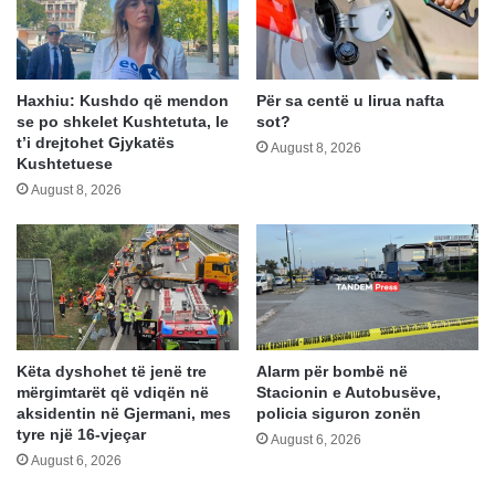
Haxhiu: Kushdo që mendon
Për sa centë u lirua nafta
se po shkelet Kushtetuta, le
sot?
t’i drejtohet Gjykatës
August 8, 2026
Kushtetuese
August 8, 2026
Këta dyshohet të jenë tre
Alarm për bombë në
mërgimtarët që vdiqën në
Stacionin e Autobusëve,
aksidentin në Gjermani, mes
policia siguron zonën
tyre një 16-vjeçar
August 6, 2026
August 6, 2026