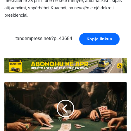
mesnatën e 28 prillit, dhe në këtë mënyrë, automatikisht sipas
atij vendimi, shpërbëhet Kuvendi, pa nevojën e një dekreti
presidencial.
Kopjo linkun
Bastisje
në
një
lokal
të
Prishtinës:
Kapen
duke