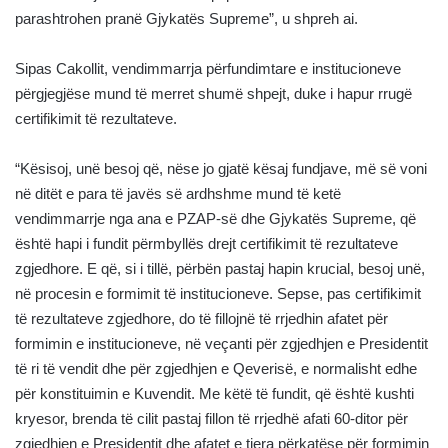
parashtrohen pranë Gjykatës Supreme”, u shpreh ai.
Sipas Cakollit, vendimmarrja përfundimtare e institucioneve
përgjegjëse mund të merret shumë shpejt, duke i hapur rrugë
certifikimit të rezultateve.
“Kësisoj, unë besoj që, nëse jo gjatë kësaj fundjave, më së voni
në ditët e para të javës së ardhshme mund të ketë
vendimmarrje nga ana e PZAP-së dhe Gjykatës Supreme, që
është hapi i fundit përmbyllës drejt certifikimit të rezultateve
zgjedhore. E që, si i tillë, përbën pastaj hapin krucial, besoj unë,
në procesin e formimit të institucioneve. Sepse, pas certifikimit
të rezultateve zgjedhore, do të fillojnë të rrjedhin afatet për
formimin e institucioneve, në veçanti për zgjedhjen e Presidentit
të ri të vendit dhe për zgjedhjen e Qeverisë, e normalisht edhe
për konstituimin e Kuvendit. Me këtë të fundit, që është kushti
kryesor, brenda të cilit pastaj fillon të rrjedhë afati 60-ditor për
zgjedhjen e Presidentit dhe afatet e tjera përkatëse për formimin