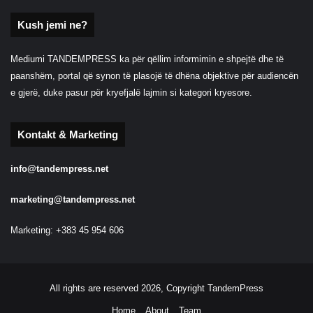
Kush jemi ne?
Mediumi TANDEMPRESS ka për qëllim informimin e shpejtë dhe të
paanshëm, portal që synon të plasojë të dhëna objektive për audiencën
e gjerë, duke pasur për kryefjalë lajmin si kategori kryesore.
Kontakt & Marketing
info@tandempress.net
marketing@tandempress.net
Marketing: +383 45 954 606
All rights are reserved 2026, Copyright TandemPress
Home
About
Team