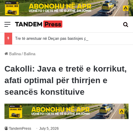
Meny
Kë
Tre të arrestuar në Deçan pas bastisjes për bixhoz, sekuestrohen armë, brisqe dhe çipa të pokerit
Ballina
/
Ballina
Cakolli: Java e tretë e korrikut,
afati optimal për thirrjen e
seancës konstituive
TandemPress
July 5, 2026