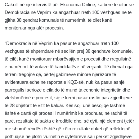
Cakolli në një intervistë për Ekonomia Online, ka bërë të ditur se
Demokracia në Veprim ka angazhuar rreth 100 vëzhgues në të
gjitha 38 qendrat komunale të numërimit, të cilët kanë
monitoruar nga afër procesin.
“Demokracia në Veprim ka pasur të angazhuar rreth 100
vëzhgues të shpërndarë në secilën prej 38 qendrave komunale,
të cilët kanë monitoruar mbarëvajtjen e procesit dhe rregullsinë
e numërimit të votave të kandidatëve në veçanti. Të dhënat nga
terreni tregojnë që, përtej gabimeve minore njerëzore të
evidentuara edhe në raportet e KQZ-së, nuk ka pasur asnjë
parregullsi serioze e cila do të mund ta cenonte integritetin dhe
vlefshmërinë e procesit, siç e kemi pasur rastin pas zgjedhjeve
të 28 dhjetorit të vitit të kaluar. Kësisoj, unë besoj që tashmë
është e qartë që procesi i numërimit ka prodhuar, në radhë të
parë, rezultate të sakta e kredibile dhe, së dyti, një element tjetër
me shumë rëndësi është që këto rezultate duket që reflektojnë
pothuajse në plotni vullnetin e qytetarëve sa i përket zgjedhjeve