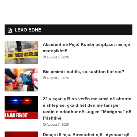
LEXO EDHE
Aksident në Pejë: Kombi përplaset me një
motoçikletë
August 1, 2026
Bie çmimi i naftës, sa kushton litri sot?
August 7, 2026
22 vjeçari qëllon vetën me armë në oborrin
e shtëpisë, çka dihet deri më tani për
rastin e ndodhur në Lagjen “Marigona” në
Prishtinë
August 7, 2026
Detaje të reja: Arrestohet një i dyshuar që