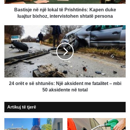
luajtur
bixhoz,
Bastisje në një lokal të Prishtinës: Kapen duke
intervistohen
luajtur bixhoz, intervistohen shtatë persona
shtatë
persona
24
orët
e
së
shtunës:
Një
aksident
me
fatalitet
–
24 orët e së shtunës: Një aksident me fatalitet – mbi
mbi
50 aksidente në total
50
aksidente
Artikuj të tjerë
në
total