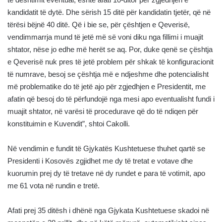
kandidatit të dytë. Dhe sërish 15 ditë për kandidatin tjetër, që në
tërësi bëjnë 40 ditë. Që i bie se, për çështjen e Qeverisë,
vendimmarrja mund të jetë më së voni diku nga fillimi i muajit
shtator, nëse jo edhe më herët se aq. Por, duke qenë se çështja
e Qeverisë nuk pres të jetë problem për shkak të konfiguracionit
të numrave, besoj se çështja më e ndjeshme dhe potencialisht
më problematike do të jetë ajo për zgjedhjen e Presidentit, me
afatin që besoj do të përfundojë nga mesi apo eventualisht fundi i
muajit shtator, në varësi të procedurave që do të ndiqen për
konstituimin e Kuvendit”, shtoi Cakolli.
Në vendimin e fundit të Gjykatës Kushtetuese thuhet qartë se
Presidenti i Kosovës zgjidhet me dy të tretat e votave dhe
kuorumin prej dy të tretave në dy rundet e para të votimit, apo
me 61 vota në rundin e tretë.
Afati prej 35 ditësh i dhënë nga Gjykata Kushtetuese skadoi në