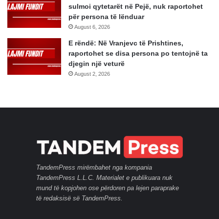
sulmoi qytetarët në Pejë, nuk raportohet
për persona të lënduar
August 6, 2026
E rëndë: Në Vranjevc të Prishtines,
raportohet se disa persona po tentojnë ta
djegin një veturë
August 2, 2026
TandemPress mirëmbahet nga kompania
TandemPress L.L.C. Materialet e publikuara nuk
mund të kopjohen ose përdoren pa lejen paraprake
të redaksisë së TandemPress.