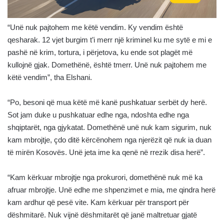
“Unë nuk pajtohem me këtë vendim. Ky vendim është
qesharak. 12 vjet burgim t’i merr një kriminel ku me sytë e mi e
pashë në krim, tortura, i përjetova, ku ende sot plagët më
kullojnë gjak. Domethënë, është tmerr. Unë nuk pajtohem me
këtë vendim”, tha Elshani.
“Po, besoni që mua këtë më kanë pushkatuar serbët dy herë.
Sot jam duke u pushkatuar edhe nga, ndoshta edhe nga
shqiptarët, nga gjykatat. Domethënë unë nuk kam sigurim, nuk
kam mbrojtje, çdo ditë kërcënohem nga njerëzit që nuk ia duan
të mirën Kosovës. Unë jeta ime ka qenë në rrezik disa herë”.
“Kam kërkuar mbrojtje nga prokurori, domethënë nuk më ka
afruar mbrojtje. Unë edhe me shpenzimet e mia, me qindra herë
kam ardhur që pesë vite. Kam kërkuar për transport për
dëshmitarë. Nuk vijnë dëshmitarët që janë maltretuar gjatë