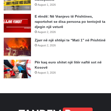
August 1, 2026
E rëndë: Në Vranjevc të Prishtines,
raportohet se disa persona po tentojnë ta
djegin një veturë
August 2, 2026
Zjarr në një shtëpi te “Mati 1” në Prishtinë
August 2, 2026
Për kaq euro shitet një litër naftë sot në
Kosovë
August 3, 2026