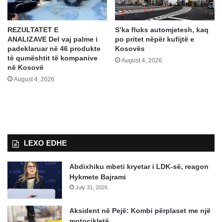
REZULTATET E
S’ka fluks automjetesh, kaq
ANALIZAVE Del vaj palme i
po pritet nëpër kufijtë e
padeklaruar në 46 produkte
Kosovës
të qumështit të kompanive
August 4, 2026
në Kosovë
August 4, 2026
LEXO EDHE
Abdixhiku mbeti kryetar i LDK-së, reagon
Hykmete Bajrami
July 31, 2026
Aksident në Pejë: Kombi përplaset me një
motoçikletë