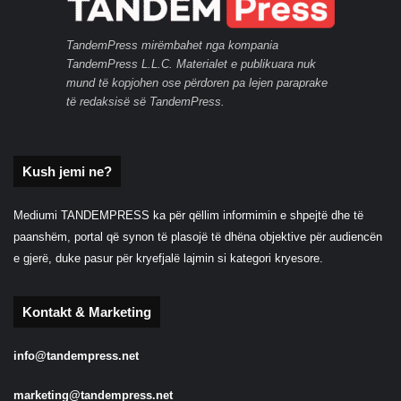
TandemPress mirëmbahet nga kompania
TandemPress L.L.C. Materialet e publikuara nuk
mund të kopjohen ose përdoren pa lejen paraprake
të redaksisë së TandemPress.
Kush jemi ne?
Mediumi TANDEMPRESS ka për qëllim informimin e shpejtë dhe të
paanshëm, portal që synon të plasojë të dhëna objektive për audiencën
e gjerë, duke pasur për kryefjalë lajmin si kategori kryesore.
Kontakt & Marketing
info@tandempress.net
marketing@tandempress.net