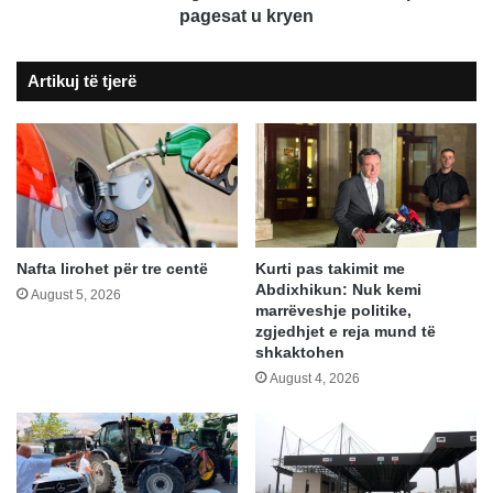
kurrë,
pagesat u kryen
por
pagesat
Artikuj të tjerë
u
kryen
Nafta lirohet për tre centë
Kurti pas takimit me
Abdixhikun: Nuk kemi
August 5, 2026
marrëveshje politike,
zgjedhjet e reja mund të
shkaktohen
August 4, 2026