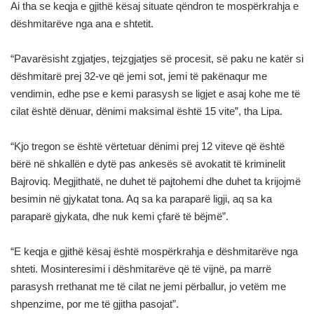
Ai tha se keqja e gjithë kësaj situate qëndron te mospërkrahja e
dëshmitarëve nga ana e shtetit.
“Pavarësisht zgjatjes, tejzgjatjes së procesit, së paku ne katër si
dëshmitarë prej 32-ve që jemi sot, jemi të pakënaqur me
vendimin, edhe pse e kemi parasysh se ligjet e asaj kohe me të
cilat është dënuar, dënimi maksimal është 15 vite”, tha Lipa.
“Kjo tregon se është vërtetuar dënimi prej 12 viteve që është
bërë në shkallën e dytë pas ankesës së avokatit të kriminelit
Bajroviq. Megjithatë, ne duhet të pajtohemi dhe duhet ta krijojmë
besimin në gjykatat tona. Aq sa ka paraparë ligji, aq sa ka
paraparë gjykata, dhe nuk kemi çfarë të bëjmë”.
“E keqja e gjithë kësaj është mospërkrahja e dëshmitarëve nga
shteti. Mosinteresimi i dëshmitarëve që të vijnë, pa marrë
parasysh rrethanat me të cilat ne jemi përballur, jo vetëm me
shpenzime, por me të gjitha pasojat”.