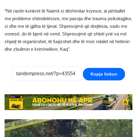
“Në rastin konkret të Naimit si dëshmitar kryesor, ai përballet
me probleme shëndetësore, me pasoja dhe trauma psikologjike,
si dhe me të gjitha të tjerat. Shpresojmë që drejtësia, sado me
vonesë, do të bjerë në vend. Shpresojmë që shteti ynë sa më
shpejt të organizohet, të fuqizohet dhe të mos ndalet në hetimin
dhe zbulimin e kriminelëve. Kaq”.
Kopjo linkun
Bastisen
shtëpitë
e