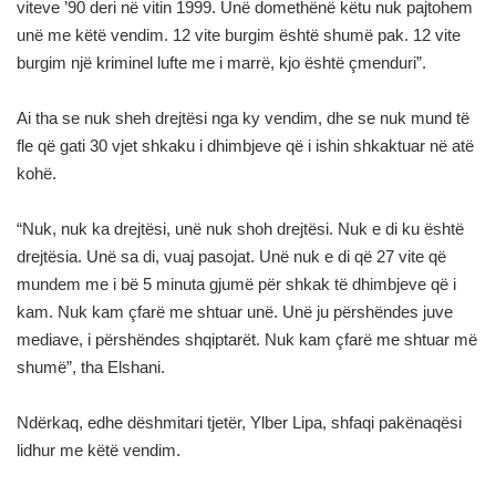
viteve ’90 deri në vitin 1999. Unë domethënë këtu nuk pajtohem
unë me këtë vendim. 12 vite burgim është shumë pak. 12 vite
burgim një kriminel lufte me i marrë, kjo është çmenduri”.
Ai tha se nuk sheh drejtësi nga ky vendim, dhe se nuk mund të
fle që gati 30 vjet shkaku i dhimbjeve që i ishin shkaktuar në atë
kohë.
“Nuk, nuk ka drejtësi, unë nuk shoh drejtësi. Nuk e di ku është
drejtësia. Unë sa di, vuaj pasojat. Unë nuk e di që 27 vite që
mundem me i bë 5 minuta gjumë për shkak të dhimbjeve që i
kam. Nuk kam çfarë me shtuar unë. Unë ju përshëndes juve
mediave, i përshëndes shqiptarët. Nuk kam çfarë me shtuar më
shumë”, tha Elshani.
Ndërkaq, edhe dëshmitari tjetër, Ylber Lipa, shfaqi pakënaqësi
lidhur me këtë vendim.