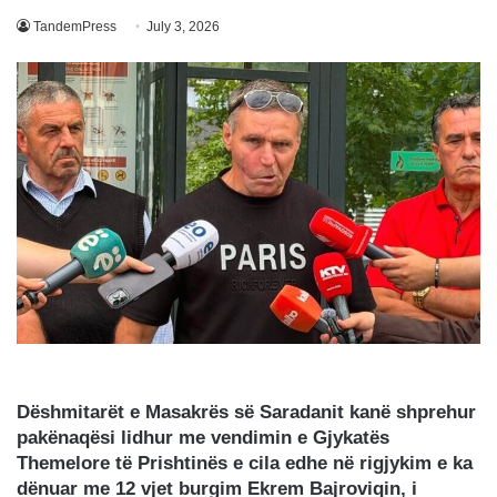
TandemPress
July 3, 2026
Dëshmitarët e Masakrës së Saradanit kanë shprehur
pakënaqësi lidhur me vendimin e Gjykatës
Themelore të Prishtinës e cila edhe në rigjykim e ka
dënuar me 12 vjet burgim Ekrem Bajroviqin, i