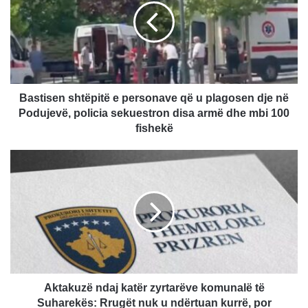
personave
që
u
plagosen
dje
në
Podujevë,
Bastisen shtëpitë e personave që u plagosen dje në
policia
Podujevë, policia sekuestron disa armë dhe mbi 100
sekuestron
fishekë
disa
armë
Aktakuzë
dhe
ndaj
mbi
katër
100
zyrtarëve
fishekë
komunalë
të
Suharekës:
Rrugët
nuk
u
Aktakuzë ndaj katër zyrtarëve komunalë të
ndërtuan
Suharekës: Rrugët nuk u ndërtuan kurrë, por