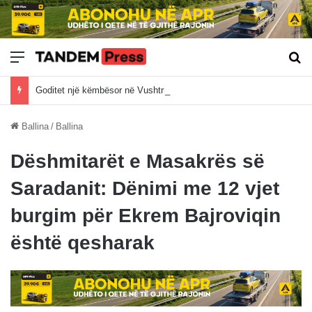
Meny
Kë
Goditet një këmbësor në Vushtrri
Ballina
/
Ballina
Dëshmitarët e Masakrës së
Saradanit: Dënimi me 12 vjet
burgim për Ekrem Bajroviqin
është qesharak