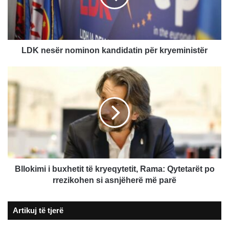
kryeministër
LDK nesër nominon kandidatin për kryeministër
Bllokimi
i
buxhetit
të
kryeqytetit,
Rama:
Qytetarët
po
rrezikohen
si
Bllokimi i buxhetit të kryeqytetit, Rama: Qytetarët po
asnjëherë
rrezikohen si asnjëherë më parë
më
parë
Artikuj të tjerë