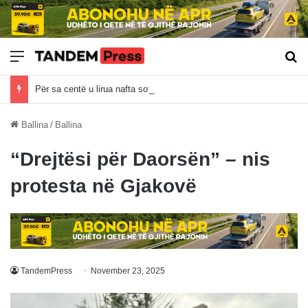
Meny
Kë
Për sa centë u lirua nafta sot?
Ballina
/
Ballina
“Drejtësi për Daorsën” – nis
protesta në Gjakovë
TandemPress
November 23, 2025