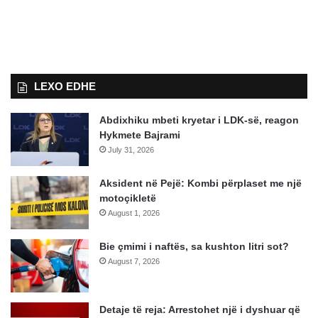
LEXO EDHE
Abdixhiku mbeti kryetar i LDK-së, reagon
Hykmete Bajrami
July 31, 2026
Aksident në Pejë: Kombi përplaset me një
motoçikletë
August 1, 2026
Bie çmimi i naftës, sa kushton litri sot?
August 7, 2026
Detaje të reja: Arrestohet një i dyshuar që