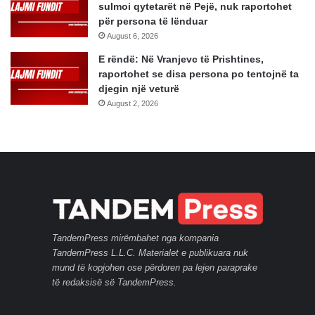
sulmoi qytetarët në Pejë, nuk raportohet
për persona të lënduar
August 6, 2026
E rëndë: Në Vranjevc të Prishtines,
raportohet se disa persona po tentojnë ta
djegin një veturë
August 2, 2026
TandemPress mirëmbahet nga kompania
TandemPress L.L.C. Materialet e publikuara nuk
mund të kopjohen ose përdoren pa lejen paraprake
të redaksisë së TandemPress.