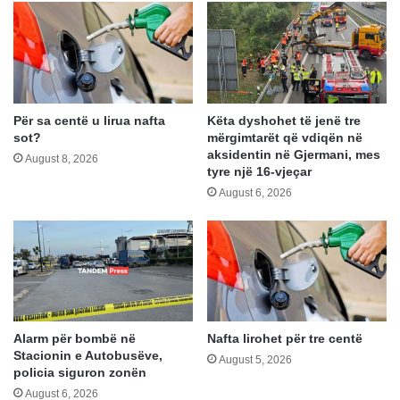
Për sa centë u lirua nafta
Këta dyshohet të jenë tre
sot?
mërgimtarët që vdiqën në
aksidentin në Gjermani, mes
August 8, 2026
tyre një 16-vjeçar
August 6, 2026
Alarm për bombë në
Nafta lirohet për tre centë
Stacionin e Autobusëve,
August 5, 2026
policia siguron zonën
August 6, 2026