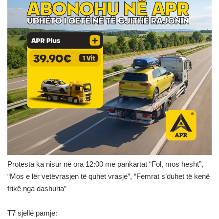
Protesta ka nisur në ora 12:00 me pankartat “Fol, mos hesht”,
“Mos e lër vetëvrasjen të quhet vrasje”, “Femrat s’duhet të kenë
frikë nga dashuria”
T7 sjellë pamje: