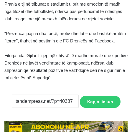
Prania e tij në tribunat e stadiumit u prit me emocion të madh
nga tifozët dhe futbollistët, ndërsa pas përfundimit të ndeshjes
klubi reagoi me një mesazh falënderues në rrjetet sociale.
“Prezenca juaj na dha forcë, motiv dhe fat – dhe bashkë arritëm
fitoren”, thuhej në postimin e e FC Drenicës në Facebook.
Fitorja ndaj Gjilanit i jep një shtysë të madhe morale dhe sportive
Drenicës në javët vendimtare të kampionatit, ndërsa klubi
shpreson që rezultatet pozitive të vazhdojnë deri në sigurimin e
mbijetesës në Superligë.
Kopjo linkun