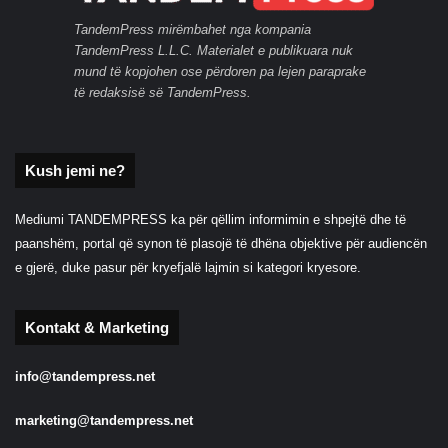
TandemPress mirëmbahet nga kompania
TandemPress L.L.C. Materialet e publikuara nuk
mund të kopjohen ose përdoren pa lejen paraprake
të redaksisë së TandemPress.
Kush jemi ne?
Mediumi TANDEMPRESS ka për qëllim informimin e shpejtë dhe të
paanshëm, portal që synon të plasojë të dhëna objektive për audiencën
e gjerë, duke pasur për kryefjalë lajmin si kategori kryesore.
Kontakt & Marketing
info@tandempress.net
marketing@tandempress.net