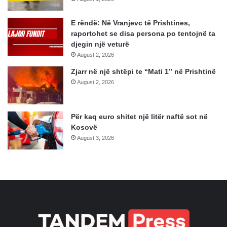
E rëndë: Në Vranjevc të Prishtines,
raportohet se disa persona po tentojnë ta
djegin një veturë
August 2, 2026
Zjarr në një shtëpi te “Mati 1” në Prishtinë
August 2, 2026
Për kaq euro shitet një litër naftë sot në
Kosovë
August 3, 2026