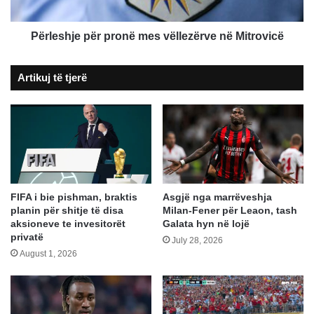
Përleshje për pronë mes vëllezërve në Mitrovicë
Artikuj të tjerë
FIFA i bie pishman, braktis
Asgjë nga marrëveshja
planin për shitje të disa
Milan-Fener për Leaon, tash
aksioneve te invesitorët
Galata hyn në lojë
privatë
July 28, 2026
August 1, 2026