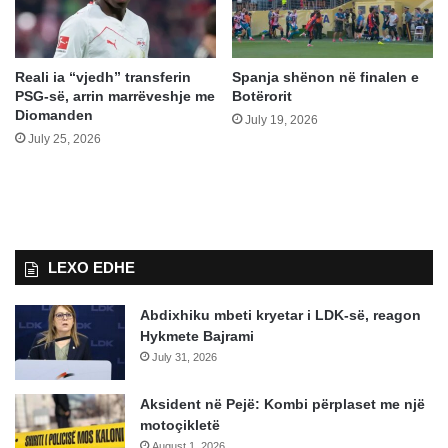
Reali ia “vjedh” transferin
Spanja shënon në finalen e
PSG-së, arrin marrëveshje me
Botërorit
Diomanden
July 19, 2026
July 25, 2026
LEXO EDHE
Abdixhiku mbeti kryetar i LDK-së, reagon
Hykmete Bajrami
July 31, 2026
Aksident në Pejë: Kombi përplaset me një
motoçikletë
August 1, 2026