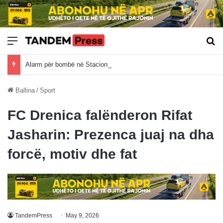
Meny
Kë
Alarm për bombë në Stacionin e Autobusëve, policia siguron zonën
Ballina
/
Sport
FC Drenica falënderon Rifat
Jasharin: Prezenca juaj na dha
forcë, motiv dhe fat
TandemPress
May 9, 2026