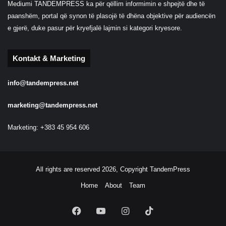
Mediumi TANDEMPRESS ka për qëllim informimin e shpejtë dhe të
paanshëm, portal që synon të plasojë të dhëna objektive për audiencën
e gjerë, duke pasur për kryefjalë lajmin si kategori kryesore.
Kontakt & Marketing
info@tandempress.net
marketing@tandempress.net
Marketing: +383 45 954 606
All rights are reserved 2026, Copyright TandemPress
Home
About
Team
Facebook
YouTube
Instagram
TikTok