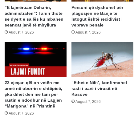
“E lajmëruam Deharin,
Personi që dyshohet për
administratën”: Tahiri thotë
plagosjen në Banjë të
se dyert e sallës ku mbahen
Istogut është recidivist i
seancat janë të mbyllura
veprave penale
August 7, 2026
August 7, 2026
22 vjeçari qëllon vetën me
“Ethet e Nilit’, konfirmohet
armë në oborrin e shtëpisë,
rasti i parë i virusit në
çka dihet deri më tani për
Kosovë
rastin e ndodhur në Lagjen
August 7, 2026
“Marigona” në Prishtinë
August 7, 2026