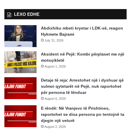
LEXO EDHE
Abdixhiku mbeti kryetar i LDK-së, reagon
Hykmete Bajrami
July 31, 2026
Aksident në Pejë: Kombi përplaset me një
motoçikletë
August 1, 2026
Detaje të reja: Arrestohet një i dyshuar që
sulmoi qytetarët në Pejë, nuk raportohet
për persona të lënduar
August 6, 2026
E rëndë: Në Vranjevc të Prishtines,
raportohet se disa persona po tentojnë ta
djegin një veturë
August 2, 2026