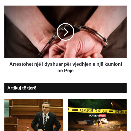
penale
"Trafikim
Arrestohet
me
një
qenie
i
njerëzore"
dyshuar
për
vjedhjen
e
një
kamioni
në
Arrestohet një i dyshuar për vjedhjen e një kamioni
Pejë
në Pejë
Artikuj të tjerë