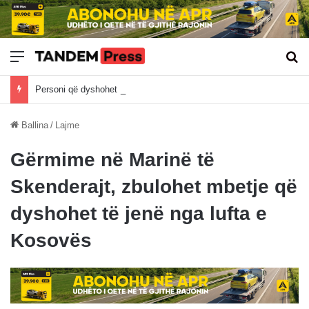
Meny
Kë
Personi që dyshohet për plagosjen në Banjë të Istogut është recidivist i veprave penale
Ballina
/
Lajme
Gërmime në Marinë të
Skenderajt, zbulohet mbetje që
dyshohet të jenë nga lufta e
Kosovës