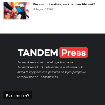
Bie çmimi i naftës, sa kushton litri sot?
August 7, 2026
TandemPress mirëmbahet nga kompania
TandemPress L.L.C. Materialet e publikuara nuk
mund të kopjohen ose përdoren pa lejen paraprake
të redaksisë së TandemPress.
Kush jemi ne?