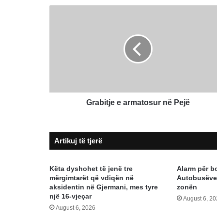
Grabitje
e
armatosur
në
Pejë
Grabitje e armatosur në Pejë
Artikuj të tjerë
Këta dyshohet të jenë tre
Alarm për b
mërgimtarët që vdiqën në
Autobusëve,
aksidentin në Gjermani, mes tyre
zonën
një 16-vjeçar
August 6, 2
August 6, 2026