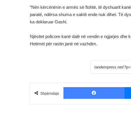
“Nën kërcënimin e armës së ftohtë, të dyshuarit kan
paratë, ndërsa shuma e saktë ende nuk dihet. Të dyshua
ka deklaruar Gashi.
Njësitet policore kanë dalë në vendin e ngjarjes dhe k
Hetimet për rastin janë në vazhdim.
Fac
Shpërndaje