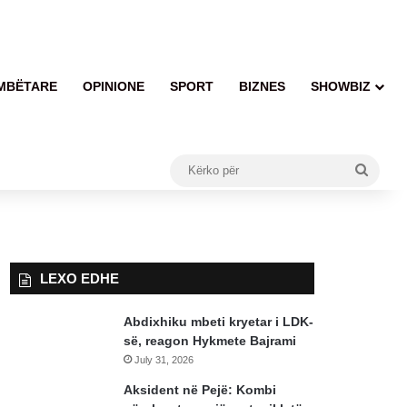
MBËTARE
OPINIONE
SPORT
BIZNES
SHOWBIZ
Kërko
për
LEXO EDHE
Abdixhiku mbeti kryetar i LDK-
së, reagon Hykmete Bajrami
July 31, 2026
Aksident në Pejë: Kombi