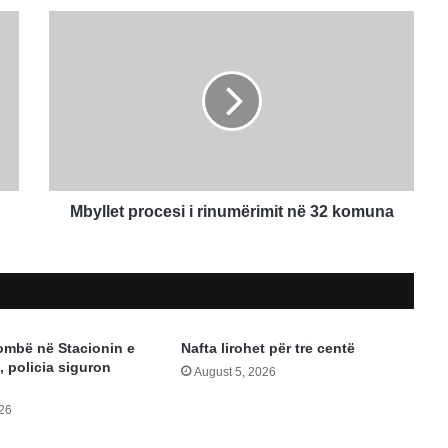
Mbyllet
procesi
i
rinumërimit
në
32
komuna
Mbyllet procesi i rinumërimit në 32 komuna
ombë në Stacionin e
Nafta lirohet për tre centë
 policia siguron
August 5, 2026
026