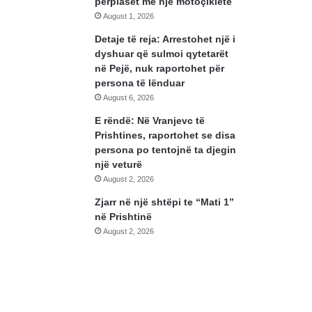
përplaset me një motoçikletë
August 1, 2026
Detaje të reja: Arrestohet një i
dyshuar që sulmoi qytetarët
në Pejë, nuk raportohet për
persona të lënduar
August 6, 2026
E rëndë: Në Vranjevc të
Prishtines, raportohet se disa
persona po tentojnë ta djegin
një veturë
August 2, 2026
Zjarr në një shtëpi te “Mati 1”
në Prishtinë
August 2, 2026