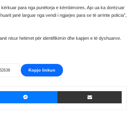
ë kërkuar para nga punëtorja e këmbimores. Ajo ua ka dorëzuar
rit janë larguar nga vendi i ngjarjes para se të arrinte policia”,
anë nisur hetimet për identifikimin dhe kapjen e të dyshuarve.
Kopjo linkun
ebook
Messenger
Shpërndaje me Email