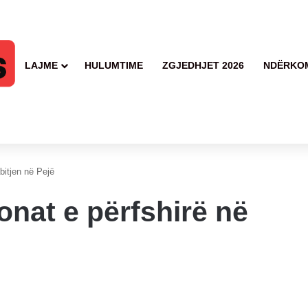
LAJME
HULUMTIME
ZGJEDHJET 2026
NDËRKO
bitjen në Pejë
onat e përfshirë në