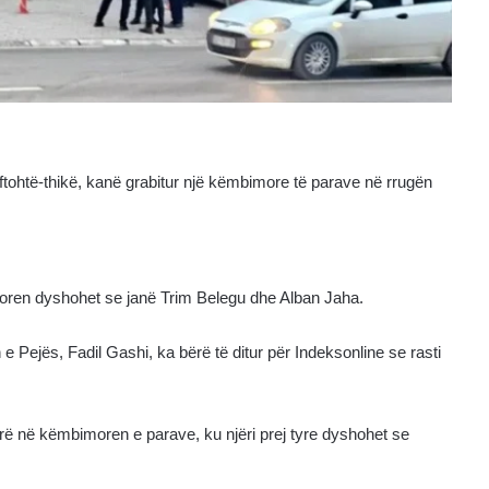
ftohtë-thikë, kanë grabitur një këmbimore të parave në rrugën
oren dyshohet se janë Trim Belegu dhe Alban Jaha.
e Pejës, Fadil Gashi, ka bërë të ditur për Indeksonline se rasti
yrë në këmbimoren e parave, ku njëri prej tyre dyshohet se