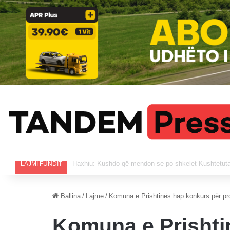
Vrasje në tentativë në Istog, i plagosuri në QKUK, i 
LAJMI FUNDIT
Ballina
/
Lajme
/
Komuna e Prishtinës hap konkurs për pro
Komuna e Prishti