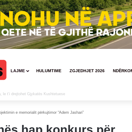
LAJME
HULUMTIME
ZGJEDHJET 2026
NDËRKO
dyshuari në kërkim të policisë
jektimin e memorialit përkujtimor “Adem Jashari”
nës hap konkurs për