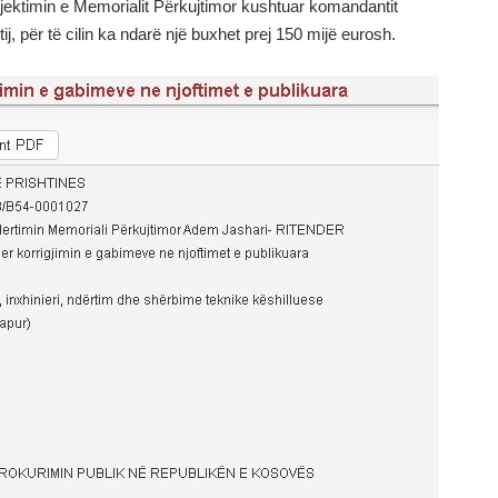
jektimin e Memorialit Përkujtimor kushtuar komandantit
j, për të cilin ka ndarë një buxhet prej 150 mijë eurosh.