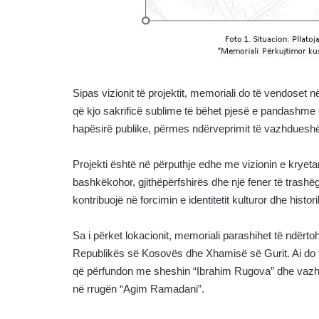
Sipas vizionit të projektit, memoriali do të vendoset 
që kjo sakrificë sublime të bëhet pjesë e pandashme e
hapësirë publike, përmes ndërveprimit të vazhduesh
Projekti është në përputhje edhe me vizionin e kryeta
bashkëkohor, gjithëpërfshirës dhe një fener të trashëgi
kontribuojë në forcimin e identitetit kulturor dhe historik
Sa i përket lokacionit, memoriali parashihet të ndërt
Republikës së Kosovës dhe Xhamisë së Gurit. Ai do të 
që përfundon me sheshin “Ibrahim Rugova” dhe vazhdim
në rrugën “Agim Ramadani”.