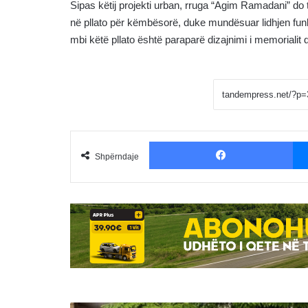
Sipas këtij projekti urban, rruga “Agim Ramadani” do 
në pllato për këmbësorë, duke mundësuar lidhjen funks
mbi këtë pllato është paraparë dizajnimi i memorialit d
Fac
Shpërndaje