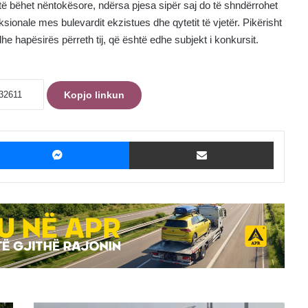
të bëhet nëntokësore, ndërsa pjesa sipër saj do të shndërrohet
ionale mes bulevardit ekzistues dhe qytetit të vjetër. Pikërisht
he hapësirës përreth tij, që është edhe subjekt i konkursit.
Kopjo linkun
ebook
Messenger
Shpërndaje me Email