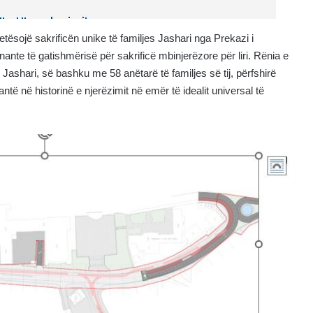
tësojë sakrificën unike të familjes Jashari nga Prekazi i
ante të gatishmërisë për sakrificë mbinjerëzore për liri. Rënia e
ashari, së bashku me 58 anëtarë të familjes së tij, përfshirë
antë në historinë e njerëzimit në emër të idealit universal të