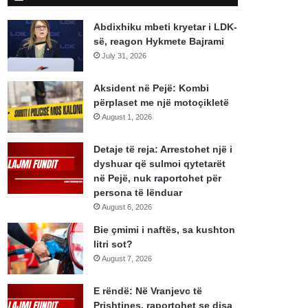
Abdixhiku mbeti kryetar i LDK-
së, reagon Hykmete Bajrami
July 31, 2026
Aksident në Pejë: Kombi
përplaset me një motoçikletë
August 1, 2026
Detaje të reja: Arrestohet një i
dyshuar që sulmoi qytetarët
në Pejë, nuk raportohet për
persona të lënduar
August 6, 2026
Bie çmimi i naftës, sa kushton
litri sot?
August 7, 2026
E rëndë: Në Vranjevc të
Prishtines, raportohet se disa