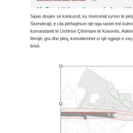
Sipas dosjes së konkursit, ky memorial synon të përje
Skenderajt, e cila përfaqëson një nga rastet më kulmin
komandantit të Ushtrisë Çlirimtare të Kosovës, Adem J
fëmijë, gra dhe pleq, konsiderohet si një ngjarje e veç
lirisë.