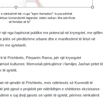
në një nga hapësirat publike me potencial në kryeqytet, me qëllim
 jetës së përditshme urbane dhe e manifestimit të lirisë në
ëm me qytetarët.
rit të Prishtinës, Përparim Rama, për një kryeqytet
misë kulturore. Memoriali përkujtimor i familjes Jashari pritet të
 të qytetit.
ohet në qendër të Prishtinës, mes ndërtesës së Kuvendit të
jetë pjesë e projektit për ndërlidhjen e shëtitores ekzistuese
in e saj drejt pjesës së vjetër të qytetit, përmes nënkalimit