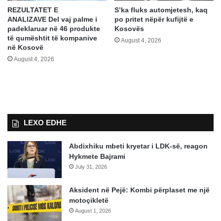
REZULTATET E
S’ka fluks automjetesh, kaq
ANALIZAVE Del vaj palme i
po pritet nëpër kufijtë e
padeklaruar në 46 produkte
Kosovës
të qumështit të kompanive
August 4, 2026
në Kosovë
August 4, 2026
LEXO EDHE
Abdixhiku mbeti kryetar i LDK-së, reagon
Hykmete Bajrami
July 31, 2026
Aksident në Pejë: Kombi përplaset me një
motoçikletë
August 1, 2026