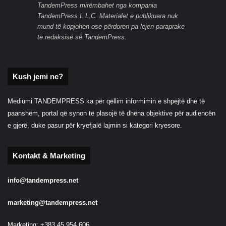
TandemPress mirëmbahet nga kompania
TandemPress L.L.C. Materialet e publikuara nuk
mund të kopjohen ose përdoren pa lejen paraprake
të redaksisë së TandemPress.
Kush jemi ne?
Mediumi TANDEMPRESS ka për qëllim informimin e shpejtë dhe të
paanshëm, portal që synon të plasojë të dhëna objektive për audiencën
e gjerë, duke pasur për kryefjalë lajmin si kategori kryesore.
Kontakt & Marketing
info@tandempress.net
marketing@tandempress.net
Marketing: +383 45 954 606