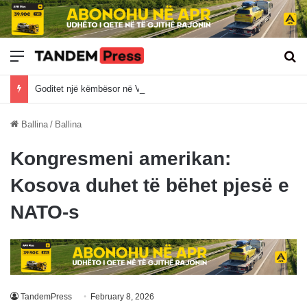
Meny
Kë
Goditet një këmbësor në Vushtrri
Ballina
/
Ballina
Kongresmeni amerikan:
Kosova duhet të bëhet pjesë e
NATO-s
TandemPress
February 8, 2026