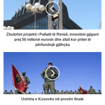
Pallatit
të
Rinisë,
investimi
gjigant
prej
50
Zbulohet projekti i Pallatit të Rinisë, investimi gjigant
milionë
prej 50 milionë eurosh dhe afati kur pritet të
eurosh
përfundojë gjithçka
dhe
afati
Ushtria
kur
e
pritet
Kosovës
të
në
përfundojë
provën
gjithçka
finale
Ushtria e Kosovës në provën finale