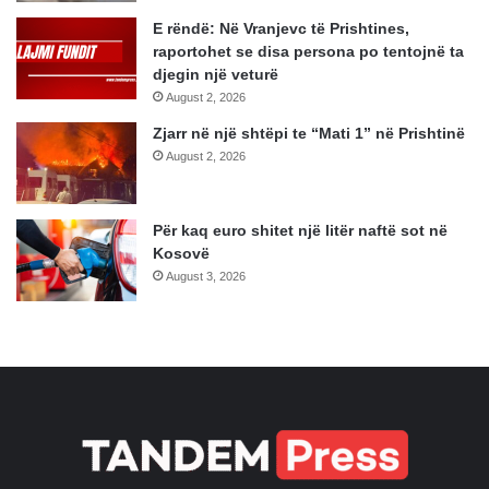
E rëndë: Në Vranjevc të Prishtines,
raportohet se disa persona po tentojnë ta
djegin një veturë
August 2, 2026
Zjarr në një shtëpi te “Mati 1” në Prishtinë
August 2, 2026
Për kaq euro shitet një litër naftë sot në
Kosovë
August 3, 2026