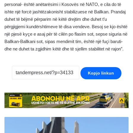
personal- është anëtarësimi i Kosovës në NATO, e cila do të
ishte një forcë jashtëzakonisht stabilizuese në Ballkan. Prandaj
duhet të bëjmë përparim në këtë drejtim dhe duhet t’u
përgjigjemi kundërshtimeve të disa vendeve. Besoj se kjo është
një pjesë kyçe e asaj për të cilën po flasim sot, sepse siguria në
Ballkan-Ballkani sot, sipas mendimit tim, është një fuçi baruti-
dhe ne duhet ta zgjidhim këtë dhe të sjellim stabilitet në rajon”.
Kopjo linkun
Zbulohet
projekti
i