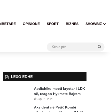
MBËTARE
OPINIONE
SPORT
BIZNES
SHOWBIZ
Kërko
për
LEXO EDHE
Abdixhiku mbeti kryetar i LDK-
së, reagon Hykmete Bajrami
July 31, 2026
Aksident në Pejë: Kombi