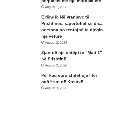
përplaset me një motoçikletë
August 1, 2026
E rëndë: Në Vranjevc të
Prishtines, raportohet se disa
persona po tentojnë ta djegin
një veturë
August 2, 2026
Zjarr në një shtëpi te “Mati 1”
në Prishtinë
August 2, 2026
Për kaq euro shitet një litër
naftë sot në Kosovë
August 3, 2026