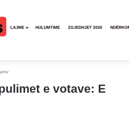
LAJME
HULUMTIME
ZGJEDHJET 2026
NDËRKO
pritur
ipulimet e votave: E