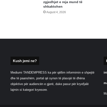
zgjedhjet e reja mund të
shkaktohen
August 4, 2026
Kush jemi ne?
Mediumi TANDEMPRESS ka për qëllim informimin e shpejtë
in
dhe të paanshëm, portal që synon të plasojë të dhëna
m
objektive për audiencën e gjerë, duke pasur për kryefjalë
lajmin si kategori kryesore.
Ma