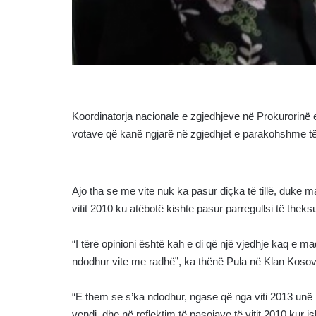
Koordinatorja nacionale e zgjedhjeve në Prokurorinë e 
votave që kanë ngjarë në zgjedhjet e parakohshme të 
Ajo tha se me vite nuk ka pasur diçka të tillë, duke
vitit 2010 ku atëbotë kishte pasur parregullsi të theks
“I tërë opinioni është kah e di që një vjedhje kaq e m
ndodhur vite me radhë”, ka thënë Pula në Klan Kosov
“E them se s’ka ndodhur, ngase që nga viti 2013 unë 
vendi, dhe në reflektim të pasojave të vitit 2010 kur 