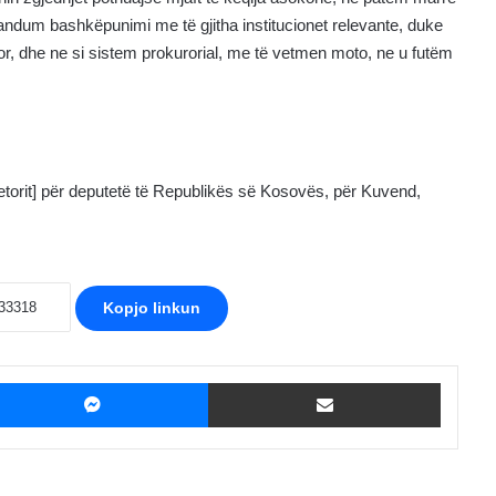
randum bashkëpunimi me të gjitha institucionet relevante, duke
sor, dhe ne si sistem prokurorial, me të vetmen moto, ne u futëm
hjetorit] për deputetë të Republikës së Kosovës, për Kuvend,
Kopjo linkun
ebook
Messenger
Shpërndaje me Email