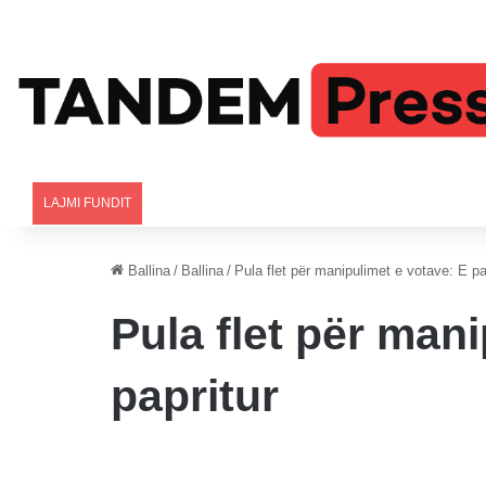
LAJMI FUNDIT
Ballina
/
Ballina
/
Pula flet për manipulimet e votave: E pa
Pula flet për man
papritur