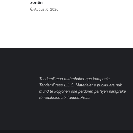
zonën
August 6, 2026
TandemPress mirëmbahet nga kompania
TandemPress L.L.C. Materialet e publikuara nuk
mund të kopjohen ose përdoren pa lejen paraprake
të redaksisë së TandemPress.