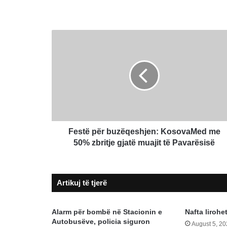
Festë
për
buzëqeshjen:
KosovaMed
me
50%
zbritje
gjatë
muajit
të
Festë për buzëqeshjen: KosovaMed me
Pavarësisë
50% zbritje gjatë muajit të Pavarësisë
Artikuj të tjerë
Alarm për bombë në Stacionin e
Nafta lirohe
Autobusëve, policia siguron
August 5, 2