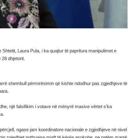
Shtetit, Laura Pula, i ka quajtur të papritura manipulimet e
28 dhjetorit.
 marrë shembull përmirësimin që kishte ndodhur pas zgjedhjeve të
uara.
adhe, një falsifikim i votave në mënyrë masive vërtet s’ka
a.
përcjell, ngase jam koordinatore nacionale e zgjedhjeve në nivel
ishin zgjedhjet pothuajse mjaft të këqija asokohe, ne patëm marrë