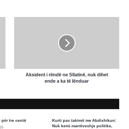
Aksident
i
rëndë
ne
Sllatinë,
nuk
dihet
ende
a
ka
Aksident i rëndë ne Sllatinë, nuk dihet
të
ende a ka të lënduar
lënduar
t për tre centë
Kurti pas takimit me Abdixhikun:
Nuk kemi marrëveshje politike,
026