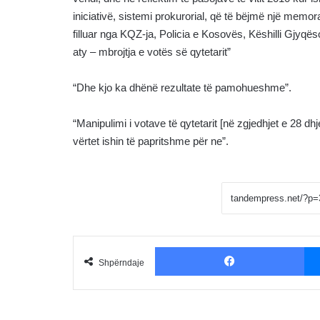
iniciativë, sistemi prokurorial, që të bëjmë një memo
filluar nga KQZ-ja, Policia e Kosovës, Këshilli Gjyqë
aty – mbrojtja e votës së qytetarit”
“Dhe kjo ka dhënë rezultate të pamohueshme”.
“Manipulimi i votave të qytetarit [në zgjedhjet e 28 d
vërtet ishin të papritshme për ne”.
Fac
Shpërndaje