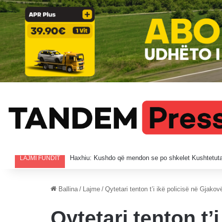
Vrasje në tentativë në Istog, i plagosuri në QKUK, i 
LAJMI FUNDIT
Ballina
/
Lajme
/
Qytetari tenton t’i ikë policisë në Gjako
Qytetari tenton t’i