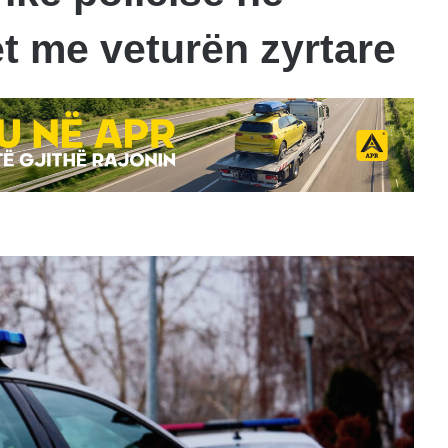
t me veturën zyrtare