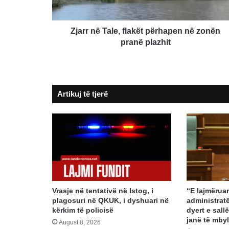
pranë
plazhit
Zjarr në Tale, flakët përhapen në zonën
pranë plazhit
Artikuj të tjerë
Vrasje në tentativë në Istog, i
“E lajmërua
plagosuri në QKUK, i dyshuari në
administratë
kërkim të policisë
dyert e sal
janë të mbyl
August 8, 2026