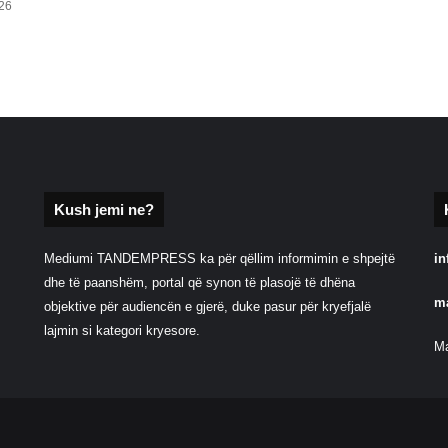
026
Kush jemi ne?
Mediumi TANDEMPRESS ka për qëllim informimin e shpejtë
in
dhe të paanshëm, portal që synon të plasojë të dhëna
m
objektive për audiencën e gjerë, duke pasur për kryefjalë
lajmin si kategori kryesore.
Ma