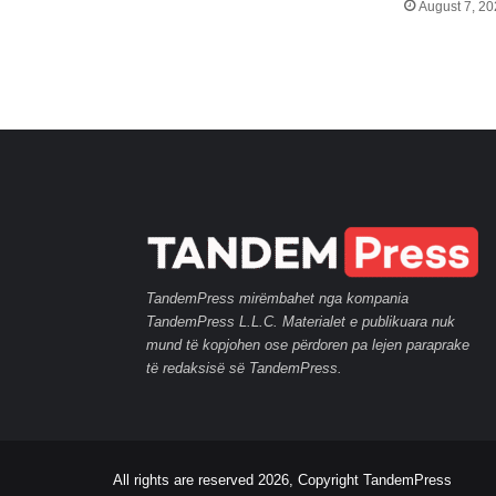
August 7, 2
TandemPress mirëmbahet nga kompania
TandemPress L.L.C. Materialet e publikuara nuk
mund të kopjohen ose përdoren pa lejen paraprake
të redaksisë së TandemPress.
All rights are reserved 2026, Copyright TandemPress