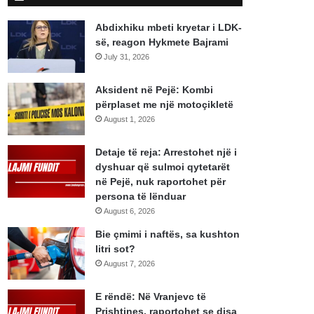
Abdixhiku mbeti kryetar i LDK-
së, reagon Hykmete Bajrami
July 31, 2026
Aksident në Pejë: Kombi
përplaset me një motoçikletë
August 1, 2026
Detaje të reja: Arrestohet një i
dyshuar që sulmoi qytetarët
në Pejë, nuk raportohet për
persona të lënduar
August 6, 2026
Bie çmimi i naftës, sa kushton
litri sot?
August 7, 2026
E rëndë: Në Vranjevc të
Prishtines, raportohet se disa