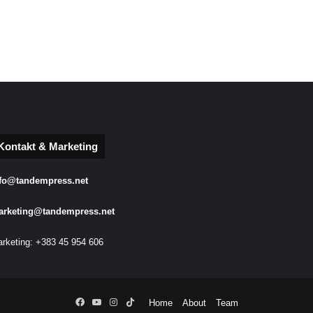
Kontakt & Marketing
fo@tandempress.net
arketing@tandempress.net
rketing: +383 45 954 606
Facebook
YouTube
Instagram
TikTok
Home
About
Team