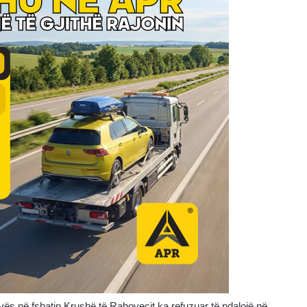
ovës në fshatin Krushë të Rahovecit ka refuzuar të ndalojë në