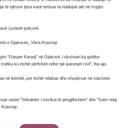
je të njësive tjera kanë tentuar ta ndalojnë atë në rrugën
dasë zyrtarët policorë.
onin e Gjakovës, Vlera Krasniqi.
rrugën “Gasper Karaqi” në Gjakovë, i dyshuari ka goditur
trafiku ku është përfshirë edhe një automjet civil”, tha ajo.
rguar në këmbë, por është ndaluar dhe shoqëruar në stacionin
iciuar rastet “Shkaktim i rrezikut të përgjithshëm” dhe “Sulm ndaj
 Krasniqi.