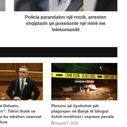
posedonte
një
minë
Policia parandalon një rrezik, arreston
me
shqiptarin që posedonte një minë me
telekomandë
telekomandë
m Deharin,
Personi që dyshohet për
n”: Tahiri thotë se
plagosjen në Banjë të Istogut
lës ku mbahen seancat
është recidivist i veprave penale
lura
August 7, 2026