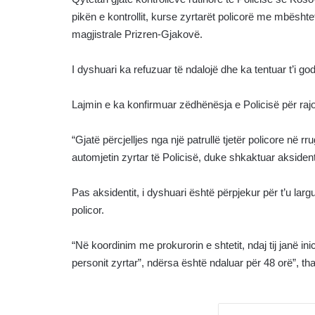
pikën e kontrollit, kurse zyrtarët policorë me mbështet
magjistrale Prizren-Gjakovë.
I dyshuari ka refuzuar të ndalojë dhe ka tentuar t’i go
Lajmin e ka konfirmuar zëdhënësja e Policisë për raj
“Gjatë përcjelljes nga një patrullë tjetër policore në 
automjetin zyrtar të Policisë, duke shkaktuar aksident 
Pas aksidentit, i dyshuari është përpjekur për t’u la
policor.
“Në koordinim me prokurorin e shtetit, ndaj tij janë in
personit zyrtar”, ndërsa është ndaluar për 48 orë”, tha