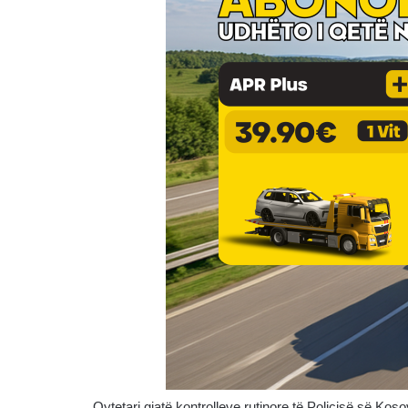
Qytetari gjatë kontrolleve rutinore të Policisë së Kos