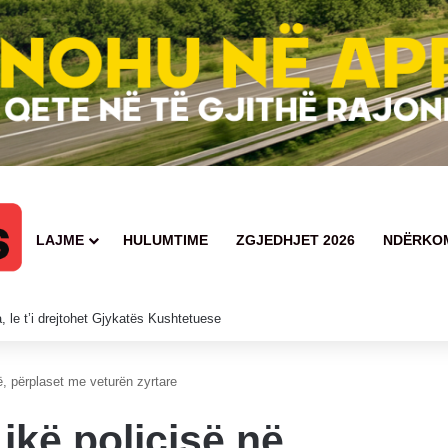
LAJME
HULUMTIME
ZGJEDHJET 2026
NDËRKO
dyshuari në kërkim të policisë
vë, përplaset me veturën zyrtare
 ikë policisë në