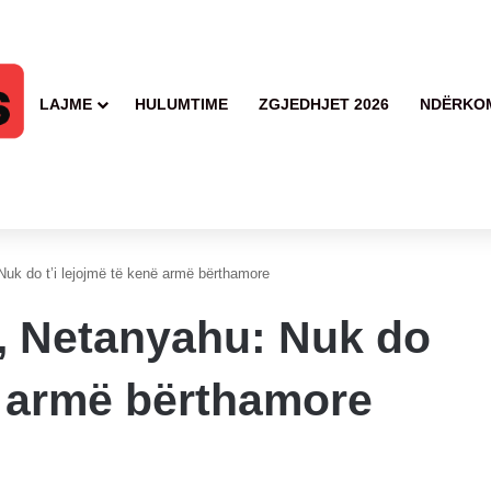
LAJME
HULUMTIME
ZGJEDHJET 2026
NDËRKO
Nuk do t’i lejojmë të kenë armë bërthamore
t, Netanyahu: Nuk do
në armë bërthamore