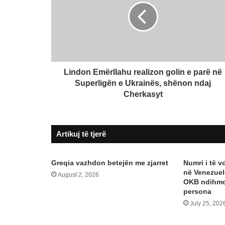
golin
e
parë
në
Superligën
e
Ukrainës,
Lindon Emërllahu realizon golin e parë në
shënon
Superligën e Ukrainës, shënon ndaj
ndaj
Cherkasyt
Cherkasyt
Artikuj të tjerë
Greqia vazhdon betejën me zjarret
Numri i të v
në Venezuel
August 2, 2026
OKB ndihmo
persona
July 25, 202