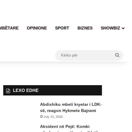
MBËTARE
OPINIONE
SPORT
BIZNES
SHOWBIZ
Kërko
për
LEXO EDHE
Abdixhiku mbeti kryetar i LDK-
së, reagon Hykmete Bajrami
July 31, 2026
Aksident në Pejë: Kombi