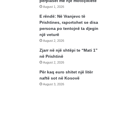
përplaset me një motoçikletë
August 1, 2026
E rëndë: Në Vranjevc të
Prishtines, raportohet se disa
persona po tentojnë ta djegin
një veturë
August 2, 2026
Zjarr në një shtëpi te “Mati 1”
në Prishtinë
August 2, 2026
Për kaq euro shitet një litër
naftë sot në Kosovë
August 3, 2026