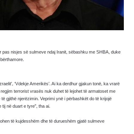
uar pas nisjes së sulmeve ndaj Iranit, sëbashku me SHBA, duke
ë bërthamore.
 Izraelit’, ‘Vdekje Amerikës’. Ai ka derdhur gjakun tonë, ka vrarë
regjim terrorist vrasës nuk duhet të lejohet të armatoset me
ë gjithë njerëzimin. Veprimi ynë i përbashkët do të krijojë
ij në duart e tyre”, tha ai.
 tregohen të kujdesshëm dhe të durueshëm gjatë sulmeve