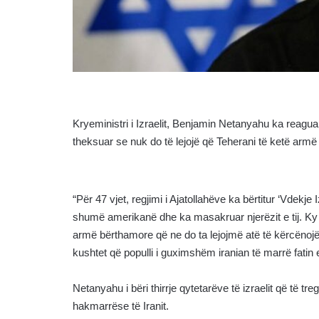
Kryeministri i Izraelit, Benjamin Netanyahu ka reag
theksuar se nuk do të lejojë që Teherani të ketë arm
“Për 47 vjet, regjimi i Ajatollahëve ka bërtitur ‘Vdekje
shumë amerikanë dhe ka masakruar njerëzit e tij. Ky 
armë bërthamore që ne do ta lejojmë atë të kërcënojë t
kushtet që populli i guximshëm iranian të marrë fatin e t
Netanyahu i bëri thirrje qytetarëve të izraelit që të
hakmarrëse të Iranit.