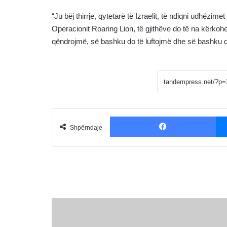
“Ju bëj thirrje, qytetarë të Izraelit, të ndiqni udhëzi
Operacionit Roaring Lion, të gjithëve do të na kërko
qëndrojmë, së bashku do të luftojmë dhe së bashku do t
Fac
Shpërndaje
Lindon
Emërllahu
realizon