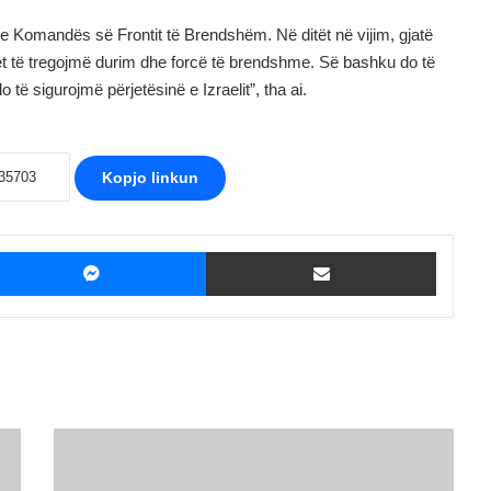
met e Komandës së Frontit të Brendshëm. Në ditët në vijim, gjatë
het të tregojmë durim dhe forcë të brendshme. Së bashku do të
ë sigurojmë përjetësinë e Izraelit”, tha ai.
Kopjo linkun
ebook
Messenger
Shpërndaje me Email
Vuçiq
e
krahason