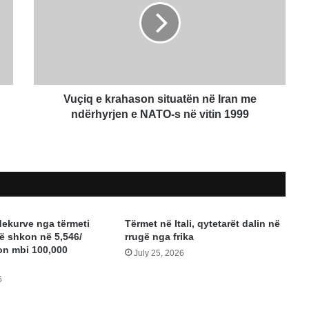
situatën
në
Iran
me
ndërhyrjen
e
NATO-
Vuçiq e krahason situatën në Iran me
s
ndërhyrjen e NATO-s në vitin 1999
në
vitin
1999
dekurve nga tërmeti
Tërmet në Itali, qytetarët dalin në
ë shkon në 5,546/
rrugë nga frika
n mbi 100,000
July 25, 2026
6