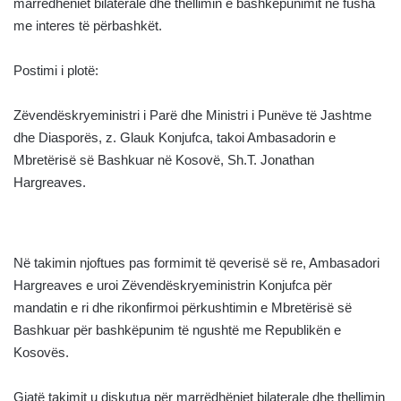
marrëdhëniet bilaterale dhe thellimin e bashkëpunimit në fusha
me interes të përbashkët.
Postimi i plotë:
Zëvendëskryeministri i Parë dhe Ministri i Punëve të Jashtme
dhe Diasporës, z. Glauk Konjufca, takoi Ambasadorin e
Mbretërisë së Bashkuar në Kosovë, Sh.T. Jonathan
Hargreaves.
Në takimin njoftues pas formimit të qeverisë së re, Ambasadori
Hargreaves e uroi Zëvendëskryeministrin Konjufca për
mandatin e ri dhe rikonfirmoi përkushtimin e Mbretërisë së
Bashkuar për bashkëpunim të ngushtë me Republikën e
Kosovës.
Gjatë takimit u diskutua për marrëdhëniet bilaterale dhe thellimin