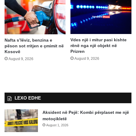
Vdes një i mitur pasi kishte
Nafta s’lëviz, benzina e
rënë nga një objekt në
pëson sot rritjen e çmimit në
Prizren
Kosovë
August 9, 2026
August 9, 2026
LEXO EDHE
Aksident në Pejë: Kombi përplaset me një
motoçikletë
August 1, 2026