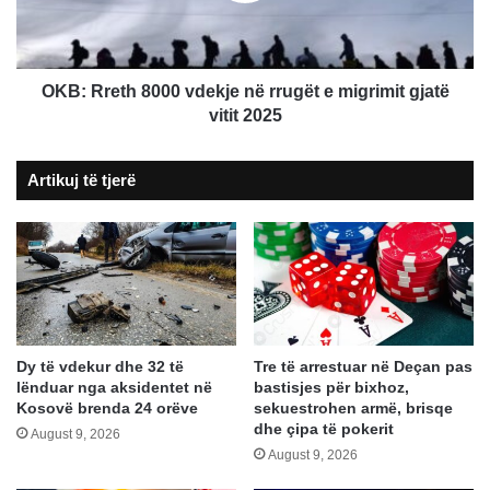
e
migrimit
gjatë
vitit
OKB: Rreth 8000 vdekje në rrugët e migrimit gjatë
2025
vitit 2025
Artikuj të tjerë
Dy të vdekur dhe 32 të
Tre të arrestuar në Deçan pas
lënduar nga aksidentet në
bastisjes për bixhoz,
Kosovë brenda 24 orëve
sekuestrohen armë, brisqe
dhe çipa të pokerit
August 9, 2026
August 9, 2026