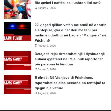
Bie çmimi i naftës, sa kushton litri sot?
August 7, 2026
22 vjeçari qëllon vetën me armë në oborrin
e shtëpisë, çka dihet deri më tani për
rastin e ndodhur në Lagjen “Marigona” në
Prishtinë
August 7, 2026
Detaje të reja: Arrestohet një i dyshuar që
sulmoi qytetarët në Pejë, nuk raportohet
për persona të lënduar
August 6, 2026
E rëndë: Në Vranjevc të Prishtines,
raportohet se disa persona po tentojnë ta
djegin një veturë
August 2, 2026