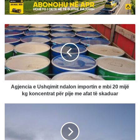
Agjencia
e
Ushqimit
ndalon
importin
e
mbi
20
mijë
kg
Agjencia e Ushqimit ndalon importin e mbi 20 mijë
koncentrat
kg koncentrat për pije me afat të skaduar
për
pije
OKB:
me
Rreth
afat
8000
të
vdekje
skaduar
në
rrugët