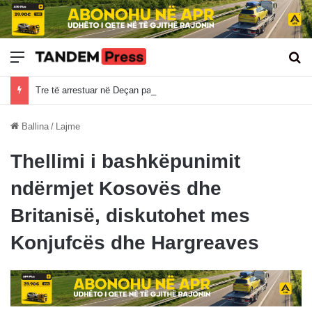
Meny
Kë
Tre të arrestuar në Deçan pas bastisjes për bixhoz, sekuestrohen armë, brisqe dhe çipa të pokerit
Ballina
/
Lajme
Thellimi i bashkëpunimit
ndërmjet Kosovës dhe
Britanisë, diskutohet mes
Konjufcës dhe Hargreaves