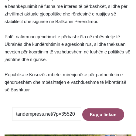
e bashkëpunimit në fusha me interes të përbashkët, si dhe për
zhvillimet aktuale gjeopolitike dhe rëndësinë e ruajtjes së
stabilitetit dhe sigurisë në Ballkanin Perëndimor.
Palët riafirmuan qëndrimet e përbashkëta në mbështetje të
Ukrainës dhe kundërshtimin e agresionit rus, si dhe theksuan
nevojën për koordinim të vazhdueshëm në fushën e politikës së
jashtme dhe sigurisë.
Republika e Kosovës mbetet mirënjohëse për partneritetin e
qëndrueshëm dhe mbështetjen e vazhdueshme të Mbretërisë
së Bashkuar.
Kopjo linkun