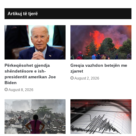
lë
fajin
Artikuj të tjerë
rrethanave
Përkeqësohet gjendja
Greqia vazhdon betejën me
shëndetësore e ish-
zjarret
presidentit amerikan Joe
August 2, 2026
Biden
August 8, 2026