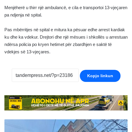
Menjëherë u thirr një ambulancë, e cila e transportoi 13-vjeçaren
pa ndjenja në spital.
Pas mbërritjes në spital e mitura ka pësuar edhe arrest kardiak
ku dhe ka vdekur. Drejtori dhe një mësues i shkollës u arrestuan
ndërsa policia po kryen hetimet për zbardhjen e saktë të
vdekjes së 13-vjeçares.
Kopjo linkun
Zjarri
në