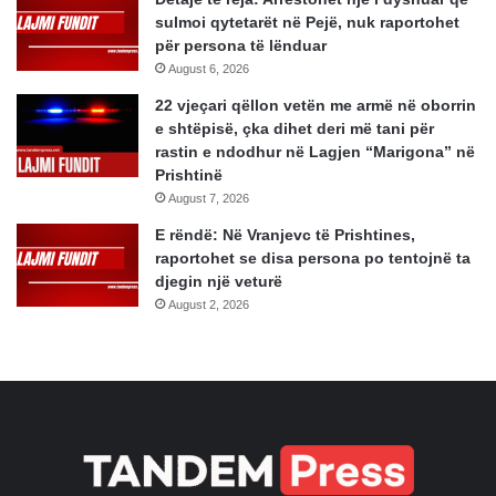
sulmoi qytetarët në Pejë, nuk raportohet
për persona të lënduar
August 6, 2026
22 vjeçari qëllon vetën me armë në oborrin
e shtëpisë, çka dihet deri më tani për
rastin e ndodhur në Lagjen “Marigona” në
Prishtinë
August 7, 2026
E rëndë: Në Vranjevc të Prishtines,
raportohet se disa persona po tentojnë ta
djegin një veturë
August 2, 2026