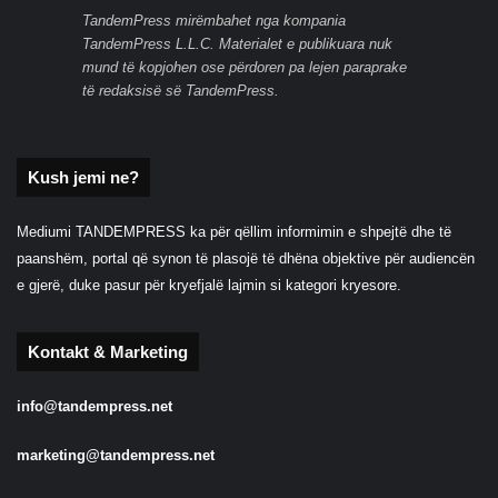
TandemPress mirëmbahet nga kompania
TandemPress L.L.C. Materialet e publikuara nuk
mund të kopjohen ose përdoren pa lejen paraprake
të redaksisë së TandemPress.
Kush jemi ne?
Mediumi TANDEMPRESS ka për qëllim informimin e shpejtë dhe të
paanshëm, portal që synon të plasojë të dhëna objektive për audiencën
e gjerë, duke pasur për kryefjalë lajmin si kategori kryesore.
Kontakt & Marketing
info@tandempress.net
marketing@tandempress.net