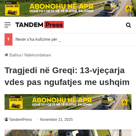
Meny
Kë
Nesër s’ka kufizime për kamionët mbi 20 tonë
Ballina
/
Ndërkombëtare
Tragjedi në Greqi: 13-vjeçarja
vdes pas ngufatjes me ushqim
TandemPress
November 21, 2025