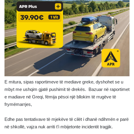
E mitura, sipas raportimeve të mediave greke, dyshohet se u
mbyt me ushqim gjatë pushimit të drekës. Bazuar në raportimet
e madiave në Greqi, fëmija pësoi një bllokim të rrugëve të
frymëmarrjes,
Edhe pas tentativave të mjekëve të cilët i dhanë ndihmën e parë
në shkollë, vajza nuk arriti t’i mbijetonte incidentit tragjik.