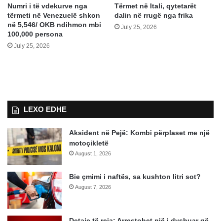
Numri i të vdekurve nga
Tërmet në Itali, qytetarët
tërmeti në Venezuelë shkon
dalin në rrugë nga frika
në 5,546/ OKB ndihmon mbi
July 25, 2026
100,000 persona
July 25, 2026
LEXO EDHE
Aksident në Pejë: Kombi përplaset me një
motoçikletë
August 1, 2026
Bie çmimi i naftës, sa kushton litri sot?
August 7, 2026
Detaje të reja: Arrestohet një i dyshuar që