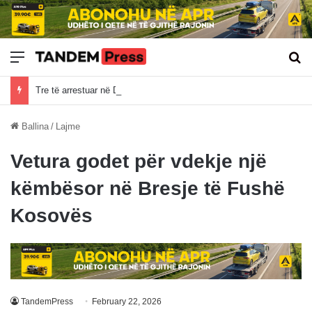
Meny
Kë
Tre të arrestuar në Deçan pas bastisjes për bixhoz, sekuestrohen armë, brisqe dhe çipa të pokerit
Ballina
/
Lajme
Vetura godet për vdekje një
këmbësor në Bresje të Fushë
Kosovës
TandemPress
February 22, 2026