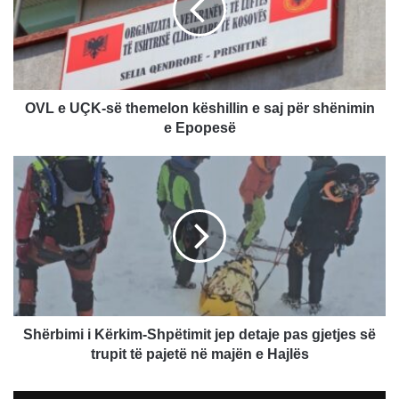
themelon
këshillin
e
saj
për
shënimin
OVL e UÇK-së themelon këshillin e saj për shënimin
e
e Epopesë
Epopesë
Shërbimi
i
Kërkim-
Shpëtimit
jep
detaje
pas
gjetjes
së
trupit
Shërbimi i Kërkim-Shpëtimit jep detaje pas gjetjes së
të
trupit të pajetë në majën e Hajlës
pajetë
në