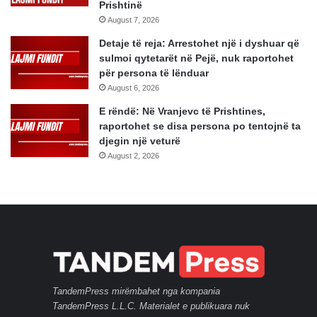
Prishtinë
August 7, 2026
Detaje të reja: Arrestohet një i dyshuar që
sulmoi qytetarët në Pejë, nuk raportohet
për persona të lënduar
August 6, 2026
E rëndë: Në Vranjevc të Prishtines,
raportohet se disa persona po tentojnë ta
djegin një veturë
August 2, 2026
TandemPress mirëmbahet nga kompania
TandemPress L.L.C. Materialet e publikuara nuk