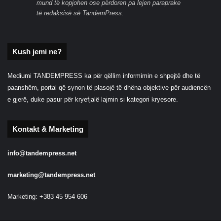
mund të kopjohen ose përdoren pa lejen paraprake
të redaksisë së TandemPress.
Kush jemi ne?
Mediumi TANDEMPRESS ka për qëllim informimin e shpejtë dhe të
paanshëm, portal që synon të plasojë të dhëna objektive për audiencën
e gjerë, duke pasur për kryefjalë lajmin si kategori kryesore.
Kontakt & Marketing
info@tandempress.net
marketing@tandempress.net
Marketing: +383 45 954 606