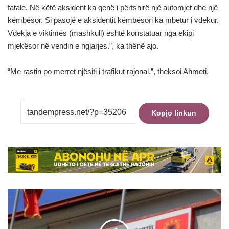
fatale. Në këtë aksident ka qenë i përfshirë një automjet dhe një
këmbësor. Si pasojë e aksidentit këmbësori ka mbetur i vdekur.
Vdekja e viktimës (mashkull) është konstatuar nga ekipi
mjekësor në vendin e ngjarjes.”, ka thënë ajo.
“Me rastin po merret njësiti i trafikut rajonal.”, theksoi Ahmeti.
Kopjo linkun
OVL
e
UÇK-
së