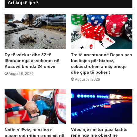
Artikuj të tjerë
majën
e
Hajlës
Dy të vdekur dhe 32 të
Tre të arrestuar në Deçan pas
lënduar nga aksidentet në
bastisjes për bixhoz,
Kosovë brenda 24 orëve
sekuestrohen armë, brisqe
dhe çipa të pokerit
August 9, 2026
August 9, 2026
Vdes një i mitur pasi kishte
Nafta s’lëviz, benzina e
rënë nga një objekt në
pëson sot rritjen e çmimit në