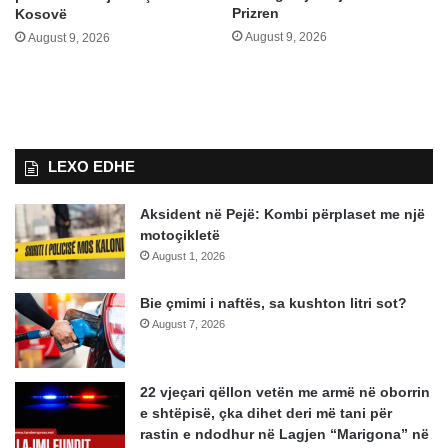
Prizren
Kosovë
August 9, 2026
August 9, 2026
LEXO EDHE
Aksident në Pejë: Kombi përplaset me një
motoçikletë
August 1, 2026
Bie çmimi i naftës, sa kushton litri sot?
August 7, 2026
22 vjeçari qëllon vetën me armë në oborrin
e shtëpisë, çka dihet deri më tani për
rastin e ndodhur në Lagjen “Marigona” në