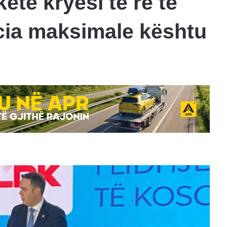
etë kryesi të re të
ia maksimale kështu