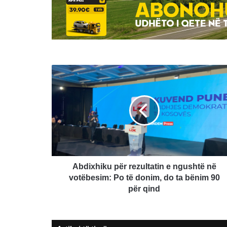
Abdixhiku
për
rezultatin
e
ngushtë
në
votëbesim:
Po
të
donim,
Abdixhiku për rezultatin e ngushtë në
do
votëbesim: Po të donim, do ta bënim 90
ta
për qind
bënim
90
për