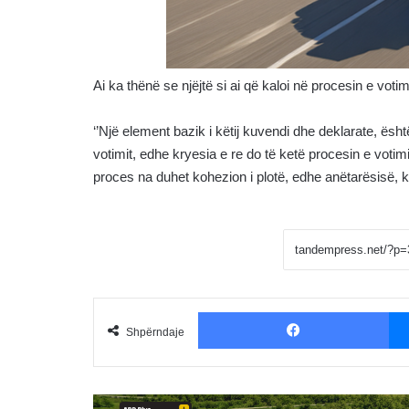
Ai ka thënë se njëjtë si ai që kaloi në procesin e votim
‘’Një element bazik i këtij kuvendi dhe deklarate, ësh
votimit, edhe kryesia e re do të ketë procesin e voti
proces na duhet kohezion i plotë, edhe anëtarësisë, k
Fac
Shpërndaje