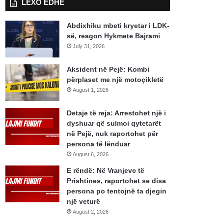
LEXO EDHE
Abdixhiku mbeti kryetar i LDK-
së, reagon Hykmete Bajrami
July 31, 2026
Aksident në Pejë: Kombi
përplaset me një motoçikletë
August 1, 2026
Detaje të reja: Arrestohet një i
dyshuar që sulmoi qytetarët
në Pejë, nuk raportohet për
persona të lënduar
August 6, 2026
E rëndë: Në Vranjevc të
Prishtines, raportohet se disa
persona po tentojnë ta djegin
një veturë
August 2, 2026