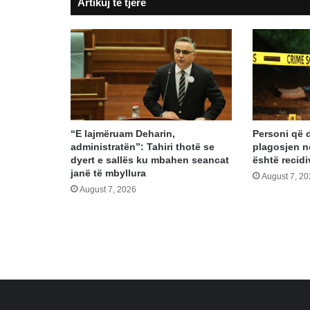
Artikuj të tjerë
qind
“E lajmëruam Deharin,
Personi që 
administratën”: Tahiri thotë se
plagosjen n
dyert e sallës ku mbahen seancat
është recidi
janë të mbyllura
August 7, 2
August 7, 2026