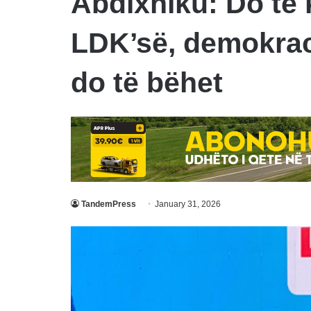
Abdixhiku: Do të k
LDK’së, demokrac
do të bëhet
TandemPress
January 31, 2026