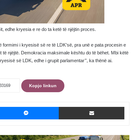
it, edhe kryesia e re do ta ketë të njëjtin proces.
të formimi i kryesisë së re të LDK’së, pra unë e pata procesin e
mit të njëjtë. Demokracia maksimale kështu do të bëhet. Mbi këtë
ryesisë së LDK, edhe i grupit parlamentar’’, ka thënë ai.
Kopjo linkun
ebook
Messenger
Shpërndaje me Email