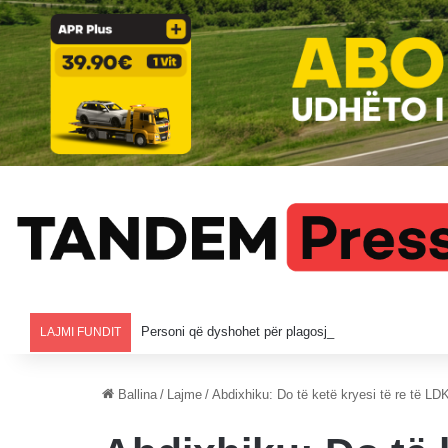
Personi që dyshohet për plagosjen në Banjë të Istogu
LAJMI FUNDIT
Ballina
/
Lajme
/
Abdixhiku: Do të ketë kryesi të re të L