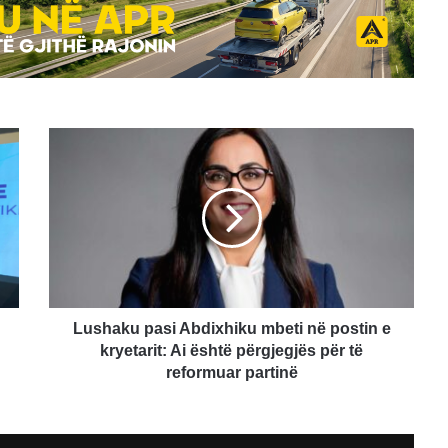
Lushaku
pasi
Abdixhiku
mbeti
në
postin
e
kryetarit:
Ai
është
Lushaku pasi Abdixhiku mbeti në postin e
përgjegjës
kryetarit: Ai është përgjegjës për të
për
reformuar partinë
të
reformuar
partinë