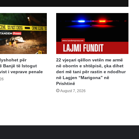
dyshohet për
22 vjeçari qëllon vetën me armë
ë Banjë të Istogut
në oborrin e shtëpisë, çka dihet
vist i veprave penale
deri më tani për rastin e ndodhur
në Lagjen “Marigona” në
026
Prishtinë
August 7, 2026