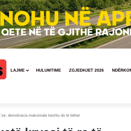
LAJME
HULUMTIME
ZGJEDHJET 2026
NDËRKO
t është recidivist i veprave penale
DK’së, demokracia maksimale kështu do të bëhet