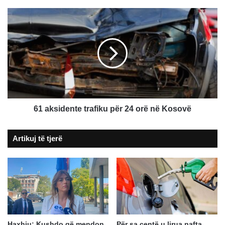
61
aksidente
trafiku
për
24
orë
në
Kosovë
61 aksidente trafiku për 24 orë në Kosovë
Artikuj të tjerë
Haxhiu: Kushdo që mendon
Për sa centë u lirua nafta