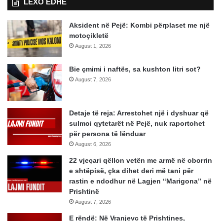
LEXO EDHE
Aksident në Pejë: Kombi përplaset me një
motoçikletë
August 1, 2026
Bie çmimi i naftës, sa kushton litri sot?
August 7, 2026
Detaje të reja: Arrestohet një i dyshuar që
sulmoi qytetarët në Pejë, nuk raportohet
për persona të lënduar
August 6, 2026
22 vjeçari qëllon vetën me armë në oborrin
e shtëpisë, çka dihet deri më tani për
rastin e ndodhur në Lagjen “Marigona” në
Prishtinë
August 7, 2026
E rëndë: Në Vranjevc të Prishtines,