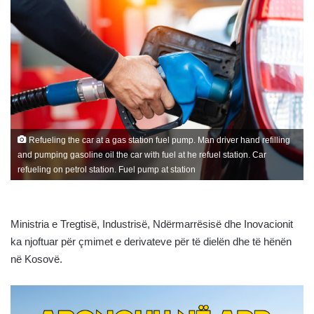
Refueling the car at a gas station fuel pump. Man driver hand refilling
and pumping gasoline oil the car with fuel at he refuel station. Car
refueling on petrol station. Fuel pump at station
Ministria e Tregtisë, Industrisë, Ndërmarrësisë dhe Inovacionit
ka njoftuar për çmimet e derivateve për të dielën dhe të hënën
në Kosovë.