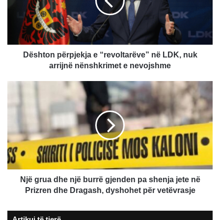
në
LDK,
nuk
arrijnë
nënshkrimet
e
Dështon përpjekja e “revoltarëve” në LDK, nuk
nevojshme
arrijnë nënshkrimet e nevojshme
Një
grua
dhe
një
burrë
gjenden
pa
shenja
jete
në
Një grua dhe një burrë gjenden pa shenja jete në
Prizren
Prizren dhe Dragash, dyshohet për vetëvrasje
dhe
Dragash,
Artikuj të tjerë
dyshohet