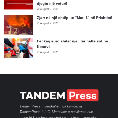
djegin një veturë
August 2, 2026
Zjarr në një shtëpi te “Mati 1” në Prishtinë
August 2, 2026
Për kaq euro shitet një litër naftë sot në
Kosovë
August 3, 2026
TandemPress mirëmbahet nga kompania
TandemPress L.L.C. Materialet e publikuara nuk
mund të kopjohen ose përdoren pa lejen paraprake