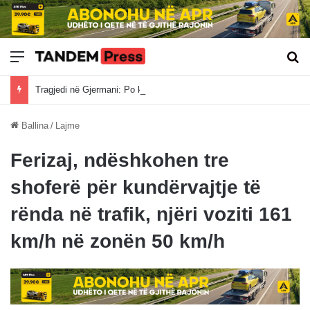
Meny
Kë
Tragjedi në Gjermani: Po ktheheshin nga Kosova, tre mërgimtarë vdesin në aksident
Ballina
/
Lajme
Ferizaj, ndëshkohen tre
shoferë për kundërvajtje të
rënda në trafik, njëri voziti 161
km/h në zonën 50 km/h