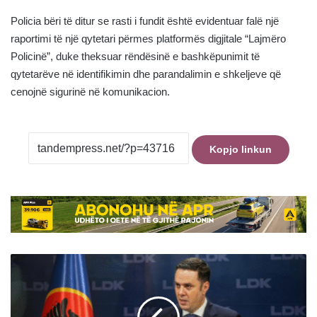
Policia bëri të ditur se rasti i fundit është evidentuar falë një
raportimi të një qytetari përmes platformës digjitale “Lajmëro
Policinë”, duke theksuar rëndësinë e bashkëpunimit të
qytetarëve në identifikimin dhe parandalimin e shkeljeve që
cenojnë sigurinë në komunikacion.
Kopjo linkun
Dështon
përpjekja
e
“revoltarëve”