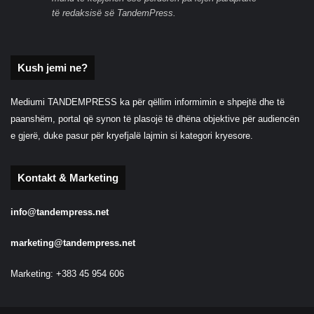
të redaksisë së TandemPress.
Kush jemi ne?
Mediumi TANDEMPRESS ka për qëllim informimin e shpejtë dhe të
paanshëm, portal që synon të plasojë të dhëna objektive për audiencën
e gjerë, duke pasur për kryefjalë lajmin si kategori kryesore.
Kontakt & Marketing
info@tandempress.net
marketing@tandempress.net
Marketing: +383 45 954 606