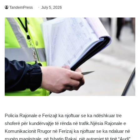
TandemPress
July 5, 2026
Policia Rajonale e Ferizajt ka njoftuar se ka ndëshkuar tre
shoferë për kundërvajtje të rënda në trafik.Njësia Rajonale e
Komunikacionit Rrugor në Ferizaj ka njoftuar se ka ndaluar në
rrugën magjistrale, në fshatin Rakaj, një automjet të tipit “Audi”