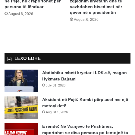
në Pejë, nuk raportohet për
zgjedhim kryetarin dhe të
persona të lënduar
vazhdohen bisedimet për
qeverinë e presidentin
August 6, 2026
August 6, 2026
LEXO EDHE
Abdixhiku mbeti kryetar i LDK-së, reagon
Hykmete Bajrami
July 31, 2026
Aksident në Pejë: Kombi përplaset me një
motoçikletë
August 1, 2026
E rëndë: Në Vranjevc të Prishtines,
raportohet se disa persona po tentojnë ta