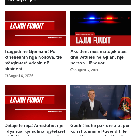
për
vetëvrasje
Tragjedi në Gjermani: Po
Aksident mes motoçikletës
ktheheshin nga Kosova, tre
dhe veturës në Gjilan, një
mërgimtarë vdesin në
person i lënduar
aksident
August 6, 2026
August 6, 2026
Detaje të reja: Arrestohet një
Gashi: Edhe pak orë afat për
i dyshuar që sulmoi qytetarët
konstituimin e Kuvendit, të