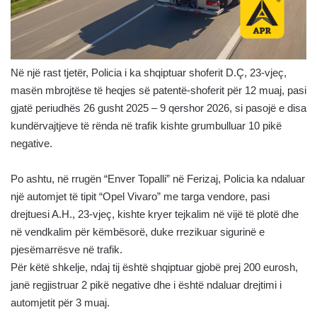
Në një rast tjetër, Policia i ka shqiptuar shoferit D.Ç, 23-vjeç,
masën mbrojtëse të heqjes së patentë-shoferit për 12 muaj, pasi
gjatë periudhës 26 gusht 2025 – 9 qershor 2026, si pasojë e disa
kundërvajtjeve të rënda në trafik kishte grumbulluar 10 pikë
negative.
Po ashtu, në rrugën “Enver Topalli” në Ferizaj, Policia ka ndaluar
një automjet të tipit “Opel Vivaro” me targa vendore, pasi
drejtuesi A.H., 23-vjeç, kishte kryer tejkalim në vijë të plotë dhe
në vendkalim për këmbësorë, duke rrezikuar sigurinë e
pjesëmarrësve në trafik.
Për këtë shkelje, ndaj tij është shqiptuar gjobë prej 200 eurosh,
janë regjistruar 2 pikë negative dhe i është ndaluar drejtimi i
automjetit për 3 muaj.