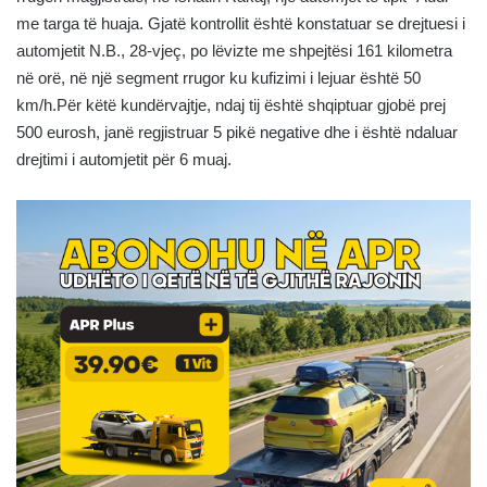
me targa të huaja. Gjatë kontrollit është konstatuar se drejtuesi i
automjetit N.B., 28-vjeç, po lëvizte me shpejtësi 161 kilometra
në orë, në një segment rrugor ku kufizimi i lejuar është 50
km/h.Për këtë kundërvajtje, ndaj tij është shqiptuar gjobë prej
500 eurosh, janë regjistruar 5 pikë negative dhe i është ndaluar
drejtimi i automjetit për 6 muaj.