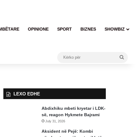
MBËTARE
OPINIONE
SPORT
BIZNES
SHOWBIZ
Kërko
për
LEXO EDHE
Abdixhiku mbeti kryetar i LDK-
së, reagon Hykmete Bajrami
July 31, 2026
Aksident në Pejë: Kombi