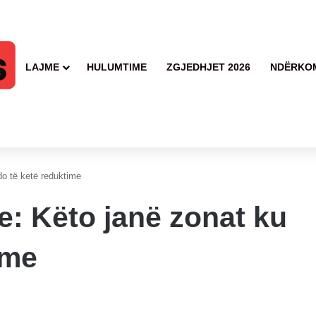
LAJME
HULUMTIME
ZGJEDHJET 2026
NDËRKO
o të ketë reduktime
: Këto janë zonat ku
ime