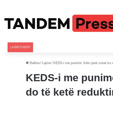
LAJMI FUNDIT
Ballina
/
Lajme
/
KEDS-i me punime: Këto janë zonat ku d
KEDS-i me punime
do të ketë redukt