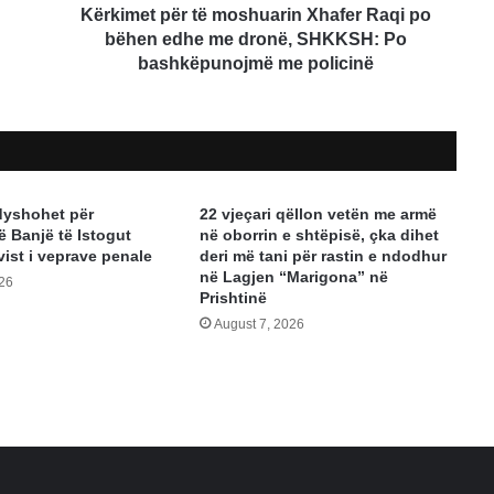
me
Kërkimet për të moshuarin Xhafer Raqi po
dronë,
bëhen edhe me dronë, SHKKSH: Po
SHKKSH:
bashkëpunojmë me policinë
Po
bashkëpunojmë
me
policinë
dyshohet për
22 vjeçari qëllon vetën me armë
ë Banjë të Istogut
në oborrin e shtëpisë, çka dihet
vist i veprave penale
deri më tani për rastin e ndodhur
në Lagjen “Marigona” në
026
Prishtinë
August 7, 2026