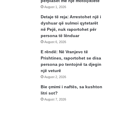
përplaset me një motoçikletë
August 1, 2026
Detaje të reja: Arrestohet një i
dyshuar që sulmoi qytetarët
në Pejë, nuk raportohet për
persona të lënduar
August 6, 2026
E rëndë: Në Vranjevc të
Prishtines, raportohet se disa
persona po tentojnë ta djegin
një veturë
August 2, 2026
Bie çmimi i naftës, sa kushton
litri sot?
August 7, 2026