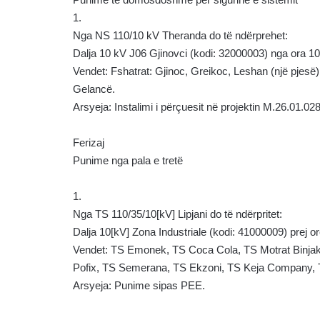
1.
Nga NS 110/10 kV Theranda do të ndërprehet:
Dalja 10 kV J06 Gjinovci (kodi: 32000003) nga ora 10
Vendet: Fshatrat: Gjinoc, Greikoc, Leshan (një pjesë),
Gelancë.
Arsyeja: Instalimi i përçuesit në projektin M.26.01.0
Ferizaj
Punime nga pala e tretë
1.
Nga TS 110/35/10[kV] Lipjani do të ndërpritet:
Dalja 10[kV] Zona Industriale (kodi: 41000009) prej or
Vendet: TS Emonek, TS Coca Cola, TS Motrat Binjake,
Pofix, TS Semerana, TS Ekzoni, TS Keja Company,
Arsyeja: Punime sipas PEE.