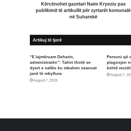
zyrtarët
Kërcënohet gazetari Naim Kryeziu pas
komunalë
publikimit të artikullit për zyrtarët komunalë
në
në Suharekë
Suharekë
Artikuj të tjerë
“E lajmëruam Deharin,
Personi që 
administratën”: Tahiri thotë se
plagosjen n
dyert e sallës ku mbahen seancat
është recidi
janë të mbyllura
August 7, 2
August 7, 2026