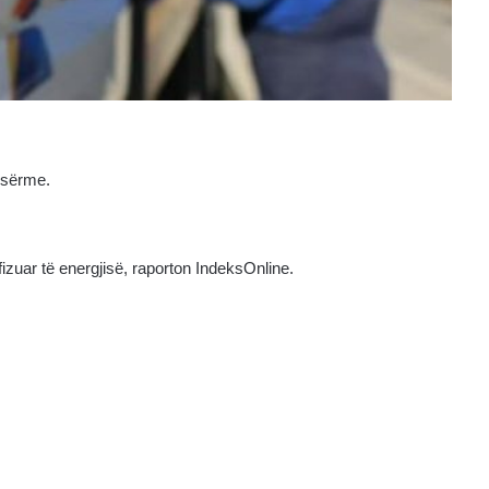
nesërme.
izuar të energjisë, raporton IndeksOnline.