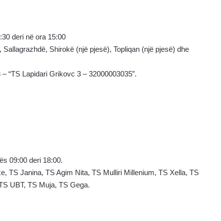
:30 deri në ora 15:00
 Sallagrazhdë, Shirokë (një pjesë), Topliqan (një pjesë) dhe
28 – “TS Lapidari Grikovc 3 – 32000003035”.
ës 09:00 deri 18:00.
 TS Janina, TS Agim Nita, TS Mulliri Millenium, TS Xella, TS
 TS UBT, TS Muja, TS Gega.