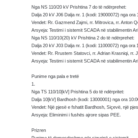
Nga NS 110/20 kV Prishtina 7 do të ndërprehet:
Dalja 20 kV J06 Dalja nr. 1 (kodi: 19000072) nga ora 
Vendet: Rr. Gazmend Zajmi, rr. Mitrovica, rr. Anton Qe
Arsyeja: Testimi i sistemit SCADA në stabilimentin Ar
Nga NS 110/10(20) kV Prishtina 2 do të ndërprehet:
Dalja 20 kV J03 Dalja nr. 1 (kodi: 11000072) nga ora 
Vendet: Rr. Rrustem Statovci, rr. Adrian Krasniqi, rr. J
Arsyeja: Testimi i sistemit SCADA në stabilimentin Ar
Punime nga pala e tretë
1.
Nga TS 110/10[kV] Prishtina 5 do të ndërpritet:
Dalja 10[kV] Bardhosh (kodi: 13000001) nga ora 10:00
Vendet: Një pjesë e fshatit Bardhosh, Siçevë, një pje
Arsyeja: Eliminimi i fushës ajrore sipas PEE.
Prizren
Punime të domosdoshme për sigurinë e sistemit