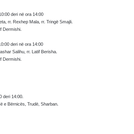
10:00 deri në ora 14:00
ta, rr. Rexhep Mala, rr. Tringë Smajli.
if Dermishi.
10:00 deri në ora 14:00
ashar Salihu, rr. Latif Berisha.
if Dermishi.
 deri 14:00.
së e Bërnicës, Trudë, Sharban.