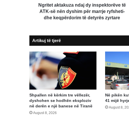
dyshim
Ngritet aktakuza ndaj dy inspektorëve të
për
ATK-së nën dyshim për marrje ryfsheti-
marrje
dhe keqpërdorim të detyrës zyrtare
ryfsheti-
dhe
keqpërdorim
Artikuj të tjerë
të
detyrës
zyrtare
Shpallen në kërkim tre vëllezër,
Në pikën kuf
dyshohen se hodhën eksploziv
41 mijë hyrj
në derën e një banese në Tiranë
August 8, 2
August 8, 2026