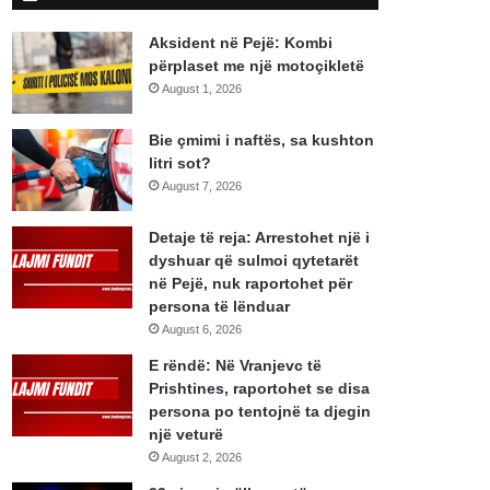
Aksident në Pejë: Kombi
përplaset me një motoçikletë
August 1, 2026
Bie çmimi i naftës, sa kushton
litri sot?
August 7, 2026
Detaje të reja: Arrestohet një i
dyshuar që sulmoi qytetarët
në Pejë, nuk raportohet për
persona të lënduar
August 6, 2026
E rëndë: Në Vranjevc të
Prishtines, raportohet se disa
persona po tentojnë ta djegin
një veturë
August 2, 2026