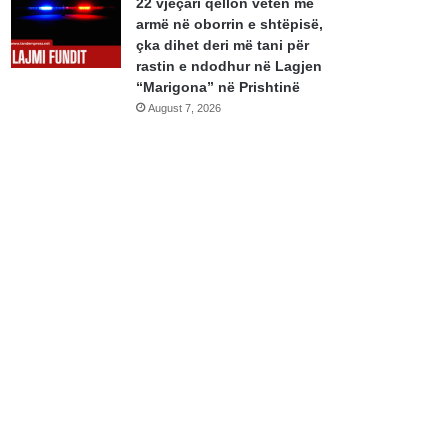
22 vjeçari qëllon vetën me
armë në oborrin e shtëpisë,
çka dihet deri më tani për
rastin e ndodhur në Lagjen
“Marigona” në Prishtinë
August 7, 2026