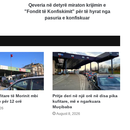
për
Qeveria në detyrë miraton krijimin e
të
"Fondit të Konfiskimit" për të hyrat nga
hyrat
pasuria e konfiskuar
nga
pasuria
e
konfiskuar
itare të Morinit mbi
Pritje deri në një orë në disa pika
e për 12 orë
kufitare, më e ngarkuara
Muçibaba
026
August 8, 2026