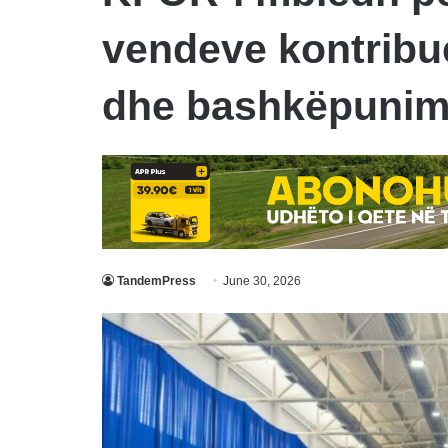
vendeve kontribue
dhe bashkëpunim
TandemPress
June 30, 2026