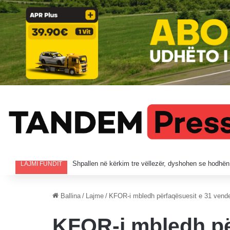
Në pikën kufitare të Morinit mbi 41 mijë hyrje për 12 
LAJMI FUNDIT
Ballina
/
Lajme
/
KFOR-i mbledh përfaqësuesit e 31 vende
KFOR-i mbledh pë