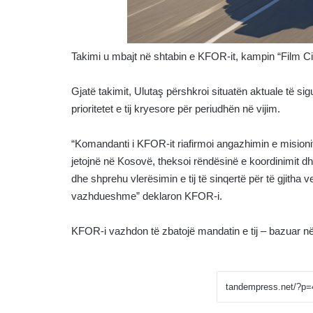
Takimi u mbajt në shtabin e KFOR-it, kampin “Film Cit
Gjatë takimit, Ulutaş përshkroi situatën aktuale të s
prioritetet e tij kryesore për periudhën në vijim.
“Komandanti i KFOR-it riafirmoi angazhimin e misionit p
jetojnë në Kosovë, theksoi rëndësinë e koordinimit
dhe shprehu vlerësimin e tij të sinqertë për të gjitha
vazhdueshme” deklaron KFOR-i.
KFOR-i vazhdon të zbatojë mandatin e tij – bazuar në R