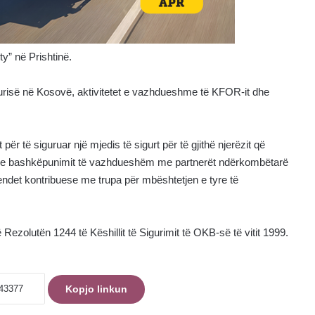
y” në Prishtinë.
igurisë në Kosovë, aktivitetet e vazhdueshme të KFOR-it dhe
ër të siguruar një mjedis të sigurt për të gjithë njerëzit që
 dhe bashkëpunimit të vazhdueshëm me partnerët ndërkombëtarë
 vendet kontribuese me trupa për mbështetjen e tyre të
ezolutën 1244 të Këshillit të Sigurimit të OKB-së të vitit 1999.
Kopjo linkun