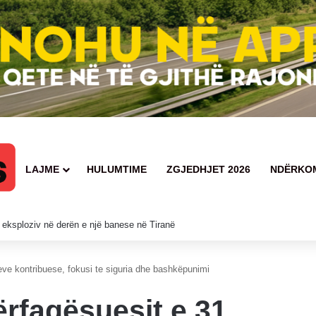
LAJME
HULUMTIME
ZGJEDHJET 2026
NDËRKO
orë
ve kontribuese, fokusi te siguria dhe bashkëpunimi
rfaqësuesit e 31