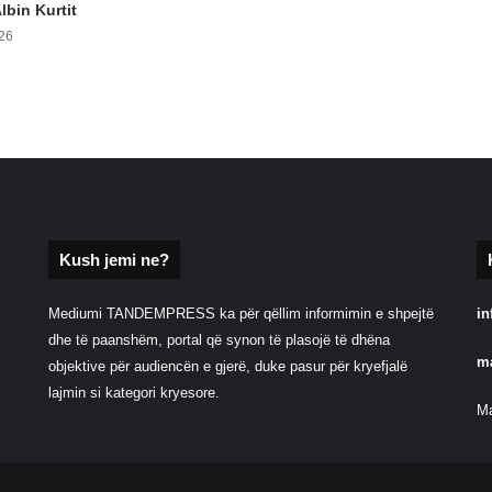
Albin Kurtit
026
Kush jemi ne?
Mediumi TANDEMPRESS ka për qëllim informimin e shpejtë
in
dhe të paanshëm, portal që synon të plasojë të dhëna
m
objektive për audiencën e gjerë, duke pasur për kryefjalë
lajmin si kategori kryesore.
Ma