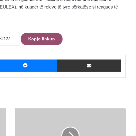
EULEX), në kuadër të roleve të tyre përkatëse si reagues të
Kopjo linkun
ebook
Messenger
Shpërndaje me Email
11
policë
të
lënduar