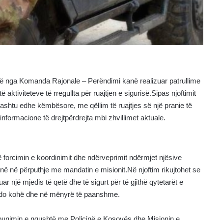
alë nga Komanda Rajonale – Perëndimi kanë realizuar patrullime
tiviteteve të rregullta për ruajtjen e sigurisë.Sipas njoftimit
e ashtu edhe këmbësore, me qëllim të ruajtjes së një pranie të
informacione të drejtpërdrejta mbi zhvillimet aktuale.
ë forcimin e koordinimit dhe ndërveprimit ndërmjet njësive
inë në përputhje me mandatin e misionit.Në njoftim rikujtohet se
r një mjedis të qetë dhe të sigurt për të gjithë qytetarët e
ë çdo kohë dhe në mënyrë të paanshme.
unimin e ngushtë me Policinë e Kosovës dhe Misionin e