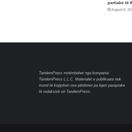
partiake të 
August 6, 2
TandemPress mirëmbahet nga kompania
TandemPress L.L.C. Materialet e publikuara nuk
mund të kopjohen ose përdoren pa lejen paraprake
të redaksisë së TandemPress.