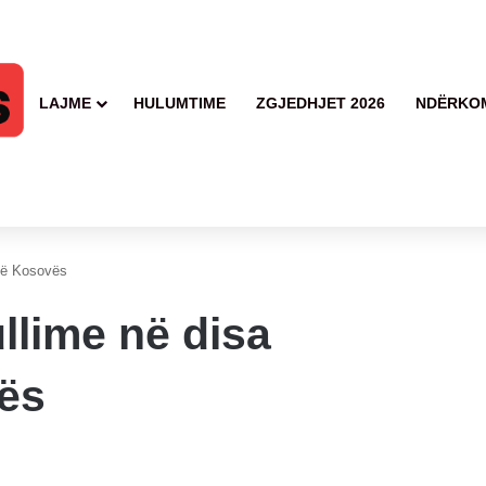
LAJME
HULUMTIME
ZGJEDHJET 2026
NDËRKO
të Kosovës
llime në disa
ës