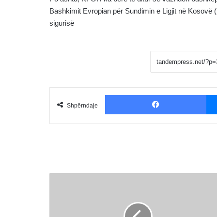
Bashkimit Evropian për Sundimin e Ligjit në Kosovë (
sigurisë
Fac
Shpërndaje
Uji
që
vjen
nga