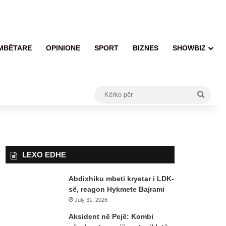
MBËTARE
OPINIONE
SPORT
BIZNES
SHOWBIZ
Kërko
për
LEXO EDHE
Abdixhiku mbeti kryetar i LDK-
së, reagon Hykmete Bajrami
July 31, 2026
Aksident në Pejë: Kombi