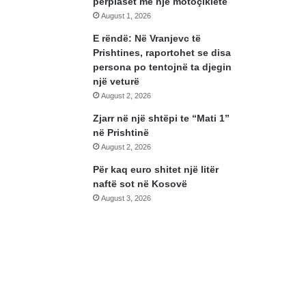
përplaset me një motoçikletë
August 1, 2026
E rëndë: Në Vranjevc të
Prishtines, raportohet se disa
persona po tentojnë ta djegin
një veturë
August 2, 2026
Zjarr në një shtëpi te “Mati 1”
në Prishtinë
August 2, 2026
Për kaq euro shitet një litër
naftë sot në Kosovë
August 3, 2026