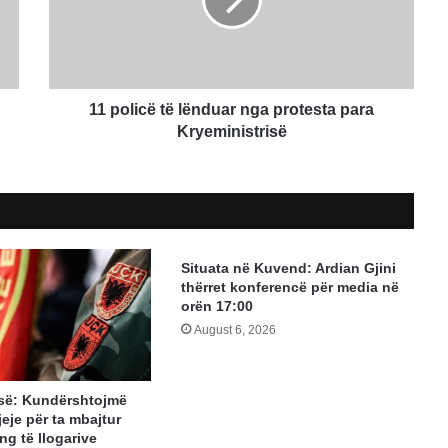
nga
protesta
para
Kryeministrisë
11 policë të lënduar nga protesta para
Kryeministrisë
Situata në Kuvend: Ardian Gjini
thërret konferencë për media në
orën 17:00
August 6, 2026
së: Kundërshtojmë
eje për ta mbajtur
g të llogarive