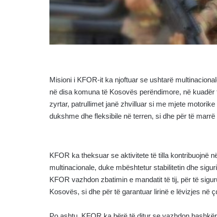
Misioni i KFOR-it ka njoftuar se ushtarë multinacion
në disa komuna të Kosovës perëndimore, në kuadër të ak
zyrtar, patrullimet janë zhvilluar si me mjete motorik
dukshme dhe fleksibile në terren, si dhe për të marrë 
KFOR ka theksuar se aktivitete të tilla kontribuojnë n
multinacionale, duke mbështetur stabilitetin dhe sigur
KFOR vazhdon zbatimin e mandatit të tij, për të sigurua
Kosovës, si dhe për të garantuar lirinë e lëvizjes n
Po ashtu, KFOR ka bërë të ditur se vazhdon bashkëp