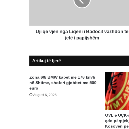
Liqeni
i
Badocit
vazhdon
të
jetë
Uji që vjen nga Liqeni i Badocit vazhdon të
i
jetë i papijshëm
papijshëm
Artikuj të tjerë
Zona 60/ BMW kapet me 178 km/h
në Shtime, shoferi gjobitet me 500
euro
August 6, 2026
OVL e UÇK-
çdo përpjekj
Kosovën pen