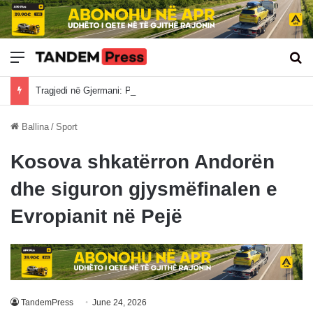
Meny
Kë
Tragjedi në Gjermani: Po ktheheshin nga Kosova, tre mërgimtarë vdesin në aksident
Ballina
/
Sport
Kosova shkatërron Andorën
dhe siguron gjysmëfinalen e
Evropianit në Pejë
TandemPress
June 24, 2026