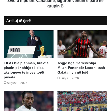
B
Zvicra mposht Kanadanë, siguron vendin e parë në
grupin B
Artikuj të tjerë
FIFA i bie pishman, braktis
Asgjë nga marrëveshja
planin për shitje të disa
Milan-Fener për Leaon, tash
aksioneve te invesitorët
Galata hyn në lojë
privatë
July 28, 2026
August 1, 2026