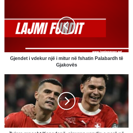
Gjendet
i
vdekur
një
i
mitur
në
fshatin
Palabardh
të
Gjendet i vdekur një i mitur në fshatin Palabardh të
Gjakovës
Gjakovës
Zvicra
mposht
Kanadanë,
siguron
vendin
e
parë
në
grupin