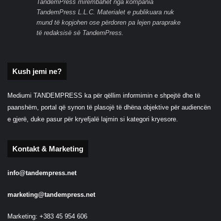
TandemPress mirëmbahet nga kompania
TandemPress L.L.C. Materialet e publikuara nuk
mund të kopjohen ose përdoren pa lejen paraprake
të redaksisë së TandemPress.
Kush jemi ne?
Mediumi TANDEMPRESS ka për qëllim informimin e shpejtë dhe të
paanshëm, portal që synon të plasojë të dhëna objektive për audiencën
e gjerë, duke pasur për kryefjalë lajmin si kategori kryesore.
Kontakt & Marketing
info@tandempress.net
marketing@tandempress.net
Marketing: +383 45 954 606