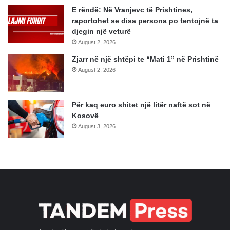
E rëndë: Në Vranjevc të Prishtines,
raportohet se disa persona po tentojnë ta
djegin një veturë
August 2, 2026
Zjarr në një shtëpi te “Mati 1” në Prishtinë
August 2, 2026
Për kaq euro shitet një litër naftë sot në
Kosovë
August 3, 2026