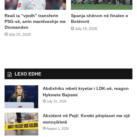
Reali ia “vjedh” transferin
Spanja shënon në finalen e
PSG-së, arrin marrëveshje me
Botërorit
Diomanden
July 19, 2026
July 25, 2026
LEXO EDHE
Abdixhiku mbeti kryetar i LDK-së, reagon
Hykmete Bajrami
July 31, 2026
Aksident në Pejë: Kombi përplaset me një
motoçikletë
August 1, 2026