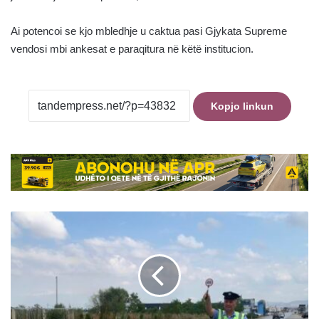
Ai potencoi se kjo mbledhje u caktua pasi Gjykata Supreme
vendosi mbi ankesat e paraqitura në këtë institucion.
Kopjo linkun
Tre
shoferë
gjobiten
me
nga
500
euro