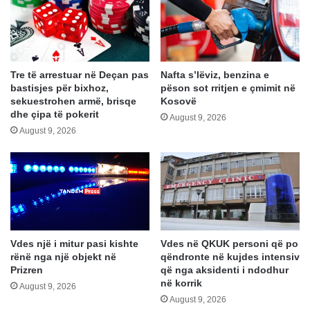
Tre të arrestuar në Deçan pas
Nafta s’lëviz, benzina e
bastisjes për bixhoz,
pëson sot rritjen e çmimit në
sekuestrohen armë, brisqe
Kosovë
dhe çipa të pokerit
August 9, 2026
August 9, 2026
Vdes një i mitur pasi kishte
Vdes në QKUK personi që po
rënë nga një objekt në
qëndronte në kujdes intensiv
Prizren
që nga aksidenti i ndodhur
në korrik
August 9, 2026
August 9, 2026