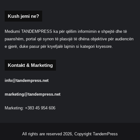
Kush jemi ne?
Mediumi TANDEMPRESS ka për qëllim informimin e shpejtë dhe të
paanshëm, portal që synon të plasojë të dhëna objektive për audiencën
e gjerë, duke pasur për kryefjalë lajmin si kategori kryesore.
Kontakt & Marketing
info@tandempress.net
marketing@tandempress.net
Marketing: +383 45 954 606
All rights are reserved 2026, Copyright TandemPress