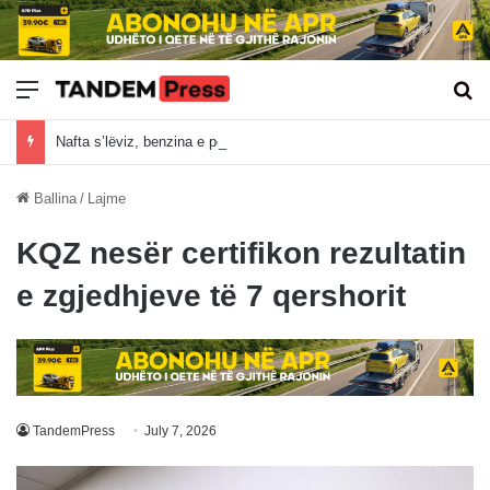
Meny
Kë
Nafta s’lëviz, benzina e pëson sot rritjen e çmimit në Kosovë
Ballina
/
Lajme
KQZ nesër certifikon rezultatin
e zgjedhjeve të 7 qershorit
TandemPress
July 7, 2026