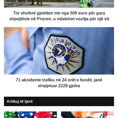
për
gara
shpejtësie
Tre shoferë gjobiten me nga 500 euro për gara
në
shpejtësie në Prizren, u ndalohet vozitja për një vit
Prizren,
u
71
ndalohet
aksidente
vozitja
trafiku
për
në
një
24
vit
orët
e
fundit,
janë
shqiptuar
71 aksidente trafiku në 24 orët e fundit, janë
2229
shqiptuar 2229 gjoba
gjoba
Artikuj të tjerë