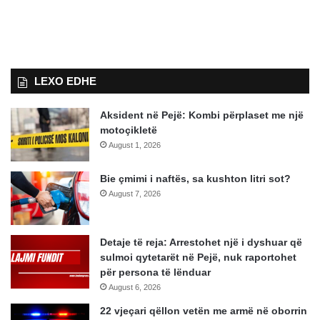
LEXO EDHE
Aksident në Pejë: Kombi përplaset me një
motoçikletë
August 1, 2026
Bie çmimi i naftës, sa kushton litri sot?
August 7, 2026
Detaje të reja: Arrestohet një i dyshuar që
sulmoi qytetarët në Pejë, nuk raportohet
për persona të lënduar
August 6, 2026
22 vjeçari qëllon vetën me armë në oborrin