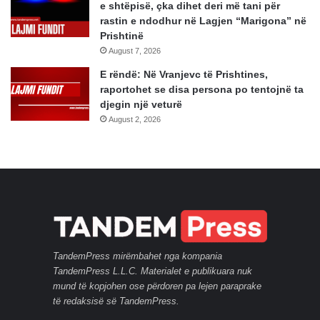
e shtëpisë, çka dihet deri më tani për
rastin e ndodhur në Lagjen “Marigona” në
Prishtinë
August 7, 2026
E rëndë: Në Vranjevc të Prishtines,
raportohet se disa persona po tentojnë ta
djegin një veturë
August 2, 2026
TandemPress mirëmbahet nga kompania
TandemPress L.L.C. Materialet e publikuara nuk
mund të kopjohen ose përdoren pa lejen paraprake
të redaksisë së TandemPress.