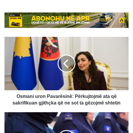
Osmani
uron
Pavarësinë:
Përkujtojmë
ata
që
sakrifikuan
gjithçka
që
ne
Osmani uron Pavarësinë: Përkujtojmë ata që
sot
sakrifikuan gjithçka që ne sot ta gëzojmë shtetin
ta
gëzojmë
Dita
shtetin
e
Pavarësisë