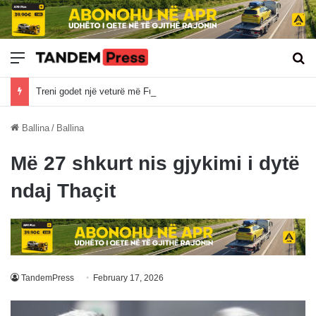
Meny
Kë
Treni godet një veturë më Fushë Kosovë, nuk dihet nëse ka të lënduar
Ballina
/
Ballina
Më 27 shkurt nis gjykimi i dytë
ndaj Thaçit
TandemPress
February 17, 2026