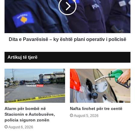
–
ky
është
plani
operativ
i
policisë
Dita e Pavarësisë – ky është plani operativ i policisë
Artikuj të tjerë
Alarm për bombë në
Nafta lirohet për tre centë
Stacionin e Autobusëve,
August 5, 2026
policia siguron zonën
August 6, 2026