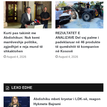
Kurti pas takimit me
REZULTATET E
Abdixhikun: Nuk kemi
ANALIZAVE Del vaj palme i
marrëveshje politike,
padeklaruar në 46 produkte
zgjedhjet e reja mund të
të qumështit të kompanive
shkaktohen
në Kosovë
August 4, 2026
August 4, 2026
LEXO EDHE
Abdixhiku mbeti kryetar i LDK-së, reagon
Hykmete Bajrami