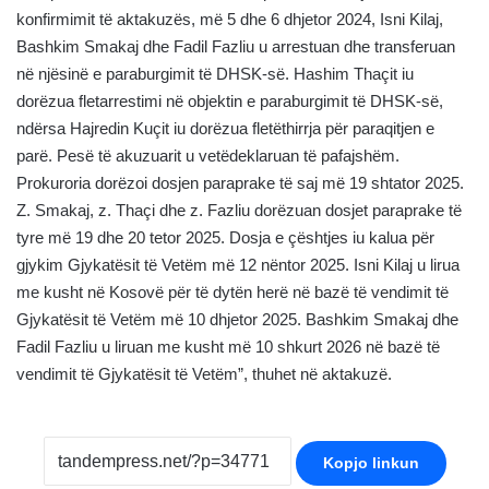
konfirmimit të aktakuzës, më 5 dhe 6 dhjetor 2024, Isni Kilaj,
Bashkim Smakaj dhe Fadil Fazliu u arrestuan dhe transferuan
në njësinë e paraburgimit të DHSK-së. Hashim Thaçit iu
dorëzua fletarrestimi në objektin e paraburgimit të DHSK-së,
ndërsa Hajredin Kuçit iu dorëzua fletëthirrja për paraqitjen e
parë. Pesë të akuzuarit u vetëdeklaruan të pafajshëm.
Prokuroria dorëzoi dosjen paraprake të saj më 19 shtator 2025.
Z. Smakaj, z. Thaçi dhe z. Fazliu dorëzuan dosjet paraprake të
tyre më 19 dhe 20 tetor 2025. Dosja e çështjes iu kalua për
gjykim Gjykatësit të Vetëm më 12 nëntor 2025. Isni Kilaj u lirua
me kusht në Kosovë për të dytën herë në bazë të vendimit të
Gjykatësit të Vetëm më 10 dhjetor 2025. Bashkim Smakaj dhe
Fadil Fazliu u liruan me kusht më 10 shkurt 2026 në bazë të
vendimit të Gjykatësit të Vetëm”, thuhet në aktakuzë.
Kopjo linkun