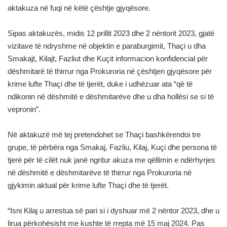
aktakuza në fuqi në këtë çështje gjyqësore.
Sipas aktakuzës, midis 12 prillit 2023 dhe 2 nëntorit 2023, gjatë
vizitave të ndryshme në objektin e paraburgimit, Thaçi u dha
Smakajt, Kilajt, Fazliut dhe Kuçit informacion konfidencial për
dëshmitarë të thirrur nga Prokuroria në çështjen gjyqësore për
krime lufte Thaçi dhe të tjerët, duke i udhëzuar ata “që të
ndikonin në dëshmitë e dëshmitarëve dhe u dha hollësi se si të
vepronin”.
Në aktakuzë më tej pretendohet se Thaçi bashkërendoi tre
grupe, të përbëra nga Smakaj, Fazliu, Kilaj, Kuçi dhe persona të
tjerë për të cilët nuk janë ngritur akuza me qëllimin e ndërhyrjes
në dëshmitë e dëshmitarëve të thirrur nga Prokuroria në
gjykimin aktual për krime lufte Thaçi dhe të tjerët.
“Isni Kilaj u arrestua së pari si i dyshuar më 2 nëntor 2023, dhe u
lirua përkohësisht me kushte të rrepta më 15 maj 2024. Pas