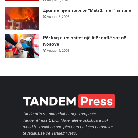
Zjarr në një shtëpi te “Mati 1” në Prishtinë
August 2, 2026
Për kaq euro shitet një litër naftë sot në
Kosovë
August 3, 2026
TandemPress mirëmbahet nga kompania
TandemPress L.L.C. Materialet e publikuara nuk
mund të kopjohen ose përdoren pa lejen paraprake
të redaksisë së TandemPress.