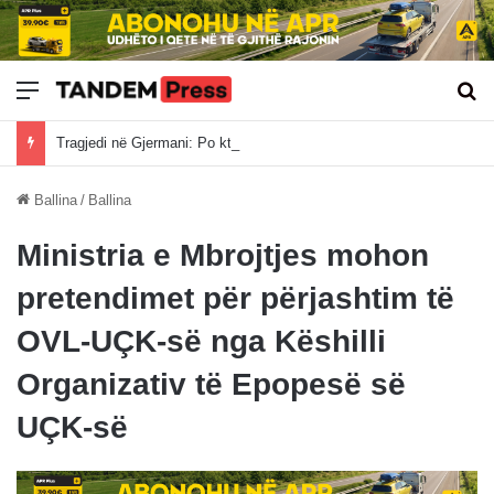
Meny
Kë
Tragjedi në Gjermani: Po ktheheshin nga Kosova, tre mërgimtarë vdesin në aksident
Ballina
/
Ballina
Ministria e Mbrojtjes mohon
pretendimet për përjashtim të
OVL-UÇK-së nga Këshilli
Organizativ të Epopesë së
UÇK-së