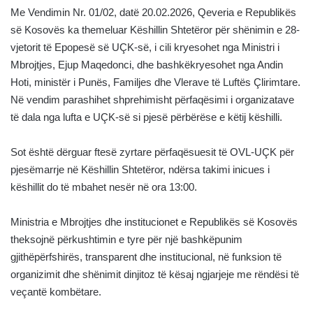
Me Vendimin Nr. 01/02, datë 20.02.2026, Qeveria e Republikës
së Kosovës ka themeluar Këshillin Shtetëror për shënimin e 28-
vjetorit të Epopesë së UÇK-së, i cili kryesohet nga Ministri i
Mbrojtjes, Ejup Maqedonci, dhe bashkëkryesohet nga Andin
Hoti, ministër i Punës, Familjes dhe Vlerave të Luftës Çlirimtare.
Në vendim parashihet shprehimisht përfaqësimi i organizatave
të dala nga lufta e UÇK-së si pjesë përbërëse e këtij këshilli.
Sot është dërguar ftesë zyrtare përfaqësuesit të OVL-UÇK për
pjesëmarrje në Këshillin Shtetëror, ndërsa takimi inicues i
këshillit do të mbahet nesër në ora 13:00.
Ministria e Mbrojtjes dhe institucionet e Republikës së Kosovës
theksojnë përkushtimin e tyre për një bashkëpunim
gjithëpërfshirës, transparent dhe institucional, në funksion të
organizimit dhe shënimit dinjitoz të kësaj ngjarjeje me rëndësi të
veçantë kombëtare.