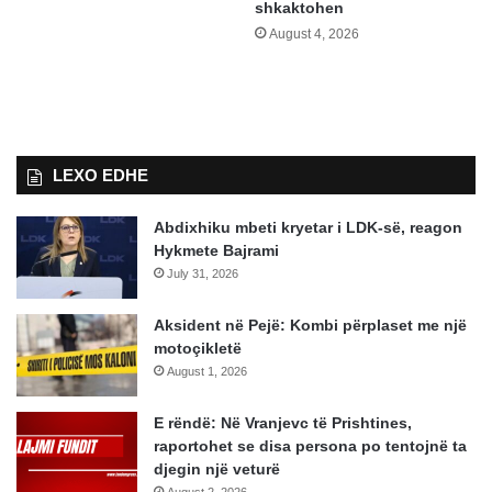
shkaktohen
August 4, 2026
LEXO EDHE
Abdixhiku mbeti kryetar i LDK-së, reagon
Hykmete Bajrami
July 31, 2026
Aksident në Pejë: Kombi përplaset me një
motoçikletë
August 1, 2026
E rëndë: Në Vranjevc të Prishtines,
raportohet se disa persona po tentojnë ta
djegin një veturë
August 2, 2026