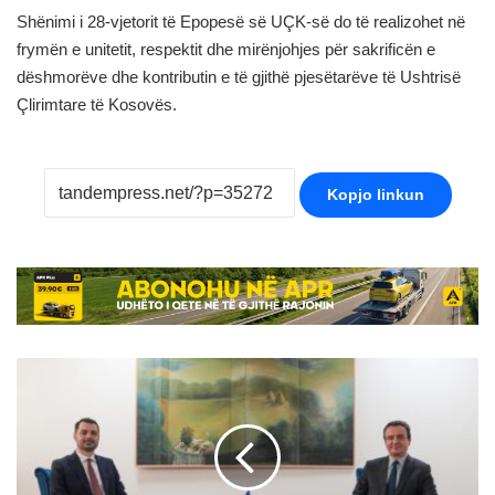
Shënimi i 28-vjetorit të Epopesë së UÇK-së do të realizohet në
frymën e unitetit, respektit dhe mirënjohjes për sakrificën e
dëshmorëve dhe kontributin e të gjithë pjesëtarëve të Ushtrisë
Çlirimtare të Kosovës.
Kopjo linkun
Ish-
zëdhënësi
i
qeverisë
merr
post