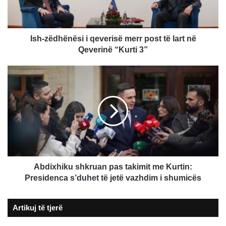
të
lart
në
Qeverinë
Ish-zëdhënësi i qeverisë merr post të lart në
“Kurti
Qeverinë “Kurti 3”
3”
Abdixhiku
shkruan
pas
takimit
me
Kurtin:
Presidenca
s’duhet
të
jetë
Abdixhiku shkruan pas takimit me Kurtin:
vazhdim
Presidenca s’duhet të jetë vazhdim i shumicës
i
shumicës
Artikuj të tjerë