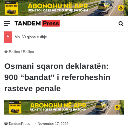
Meny
Kë
Mbi 60 gjoba e dhjetëra kallëzime penale për mosdeklarim të pasurisë
Ballina
/
Ballina
Osmani sqaron deklaratën:
900 “bandat” i referoheshin
rasteve penale
TandemPress
November 17, 2025