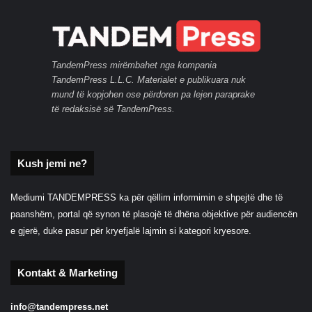
TandemPress mirëmbahet nga kompania
TandemPress L.L.C. Materialet e publikuara nuk
mund të kopjohen ose përdoren pa lejen paraprake
të redaksisë së TandemPress.
Kush jemi ne?
Mediumi TANDEMPRESS ka për qëllim informimin e shpejtë dhe të
paanshëm, portal që synon të plasojë të dhëna objektive për audiencën
e gjerë, duke pasur për kryefjalë lajmin si kategori kryesore.
Kontakt & Marketing
info@tandempress.net