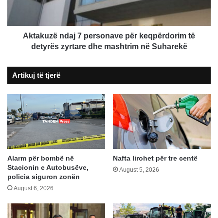
të
detyrës
zyrtare
dhe
Aktakuzë ndaj 7 personave për keqpërdorim të
mashtrim
detyrës zyrtare dhe mashtrim në Suharekë
në
Suharekë
Artikuj të tjerë
Alarm për bombë në
Nafta lirohet për tre centë
Stacionin e Autobusëve,
August 5, 2026
policia siguron zonën
August 6, 2026