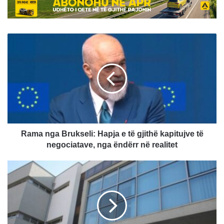
Rama
nga
Brukseli:
Hapja
e
të
gjithë
kapitujve
të
negociatave,
Rama nga Brukseli: Hapja e të gjithë kapitujve të
nga
negociatave, nga ëndërr në realitet
ëndërr
në
Aktakuzë
realitet
ndaj
7
personave
për
keqpërdorim