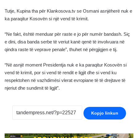
Tutje, Kupina tha për Klankosova.tv se Osmani asnjëherë nuk e
ka paraqitur Kosovën si një vend të krimit.
“Ne fakt, është menduar për raste e jo për numër bandash. Siç
e dini, disa banda serbe të veriut kanë qenë të involvuara në
qindra raste të veprave penale”, thuhet në përgjigjen e tij.
“Në asnjë moment Presidentja nuk e ka paraqitur Kosovën si
vend të krimit, por si vend të rendit e ligjit dhe si vend ku
respektohen në vazhdimësi vlerat evropiane të të drejtave të
njeriut dhe sundimit të ligjit”.
Kopjo linkun