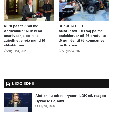
Kurti pas takimit me
REZULTATET E
Abdixhikun: Nuk kemi
ANALIZAVE Del vaj palme i
marrëveshje politike,
padeklaruar në 46 produkte
zgjedhjet e reja mund të
të qumështit të kompanive
shkaktohen
në Kosovë
August 4, 2026
August 4, 2026
LEXO EDHE
Abdixhiku mbeti kryetar i LDK-së, reagon
Hykmete Bajrami
July 31, 2026