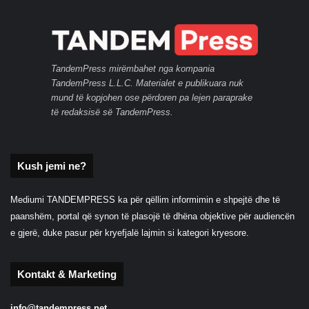
TandemPress mirëmbahet nga kompania
TandemPress L.L.C. Materialet e publikuara nuk
mund të kopjohen ose përdoren pa lejen paraprake
të redaksisë së TandemPress.
Kush jemi ne?
Mediumi TANDEMPRESS ka për qëllim informimin e shpejtë dhe të
paanshëm, portal që synon të plasojë të dhëna objektive për audiencën
e gjerë, duke pasur për kryefjalë lajmin si kategori kryesore.
Kontakt & Marketing
info@tandempress.net