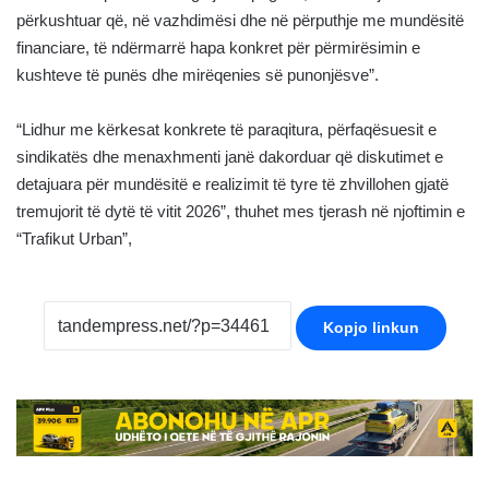
përkushtuar që, në vazhdimësi dhe në përputhje me mundësitë
financiare, të ndërmarrë hapa konkret për përmirësimin e
kushteve të punës dhe mirëqenies së punonjësve”.
“Lidhur me kërkesat konkrete të paraqitura, përfaqësuesit e
sindikatës dhe menaxhmenti janë dakorduar që diskutimet e
detajuara për mundësitë e realizimit të tyre të zhvillohen gjatë
tremujorit të dytë të vitit 2026”, thuhet mes tjerash në njoftimin e
“Trafikut Urban”,
Kopjo linkun