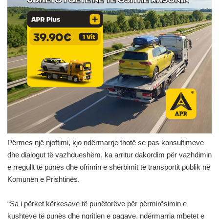
Përmes një njoftimi, kjo ndërmarrje thotë se pas konsultimeve
dhe dialogut të vazhdueshëm, ka arritur dakordim për vazhdimin
e rregullt të punës dhe ofrimin e shërbimit të transportit publik në
Komunën e Prishtinës.
“Sa i përket kërkesave të punëtorëve për përmirësimin e
kushteve të punës dhe ngritjen e pagave, ndërmarrja mbetet e