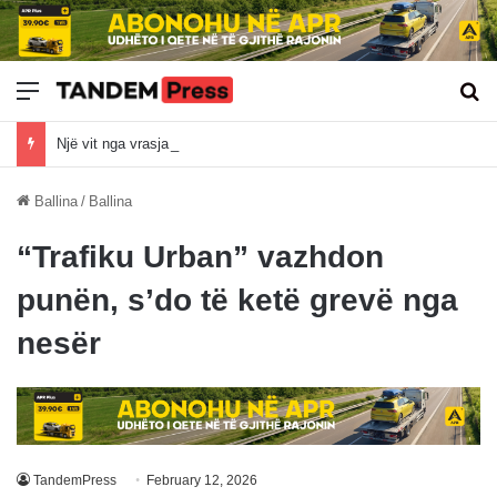
Meny
Kë
Një vit nga vrasja e trefishtë në Gjilan, Mefail Shkodra dhe dy djemtë e tij ende në arrati
Ballina
/
Ballina
“Trafiku Urban” vazhdon
punën, s’do të ketë grevë nga
nesër
TandemPress
February 12, 2026