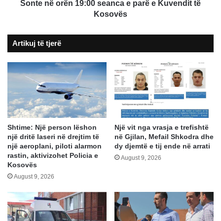
të
Sonte në orën 19:00 seanca e parë e Kuvendit të
Kosovës
Kosovës
Artikuj të tjerë
Shtime: Një person lëshon
Një vit nga vrasja e trefishtë
një dritë laseri në drejtim të
në Gjilan, Mefail Shkodra dhe
një aeroplani, piloti alarmon
dy djemtë e tij ende në arrati
rastin, aktivizohet Policia e
August 9, 2026
Kosovës
August 9, 2026