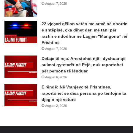
August 7, 2026
22 vjeçari qëllon vetën me armë në oborrin
e shtëpisë, çka dihet deri më tani për
rastin e ndodhur në Lagjen “Marigona” në
Prishtinë
August 7, 2026
Detaje të reja: Arrestohet një i dyshuar që
sulmoi qytetarët në Pejë, nuk raportohet
për persona të lënduar
August 6, 2026
E rëndë: Në Vranjevc të Prishtines,
raportohet se disa persona po tentojnë ta
djegin një veturë
August 2, 2026