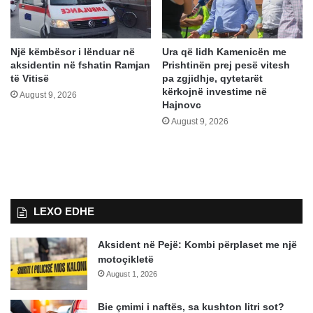
Një këmbësor i lënduar në
Ura që lidh Kamenicën me
aksidentin në fshatin Ramjan
Prishtinën prej pesë vitesh
të Vitisë
pa zgjidhje, qytetarët
kërkojnë investime në
August 9, 2026
Hajnovc
August 9, 2026
LEXO EDHE
Aksident në Pejë: Kombi përplaset me një
motoçikletë
August 1, 2026
Bie çmimi i naftës, sa kushton litri sot?