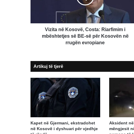
i
mbështetjes
së
BE-
së
Vizita në Kosovë, Costa: Riarfimim i
për
mbështetjes së BE-së për Kosovën në
Kosovën
rrugën evropiane
në
rrugën
evropiane
Artikuj të tjerë
Kapet në Gjermani, ekstradohet
Aksident në 
në Kosovë i dyshuari për vjedhje
mëngjesit në