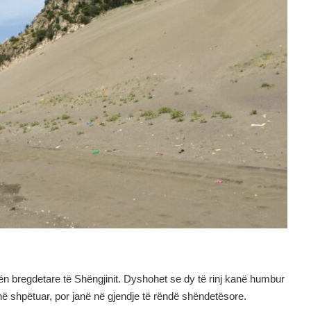
ën bregdetare të Shëngjinit. Dyshohet se dy të rinj kanë humbur
anë shpëtuar, por janë në gjendje të rëndë shëndetësore.