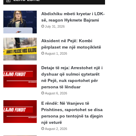
Abdixhiku mbeti kryetar i LDK-
së, reagon Hykmete Bajrami
July 31, 2026
Aksident në Pejë: Kombi
përplaset me një motoçikletë
August 1, 2026
Detaje të reja: Arrestohet një i
dyshuar që sulmoi qytetarët
në Pejë, nuk raportohet për
persona të lënduar
August 6, 2026
E rëndë: Në Vranjevc të
Prishtines, raportohet se disa
persona po tentojnë ta djegin
një veturë
August 2, 2026