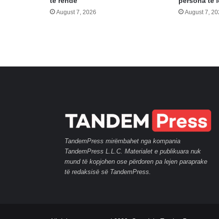
të rëndë
persona të 
August 7, 2026
August 7, 2
TandemPress mirëmbahet nga kompania
TandemPress L.L.C. Materialet e publikuara nuk
mund të kopjohen ose përdoren pa lejen paraprake
të redaksisë së TandemPress.