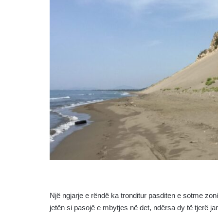
Një ngjarje e rëndë ka tronditur pasditen e sotme zon
jetën si pasojë e mbytjes në det, ndërsa dy të tjerë j