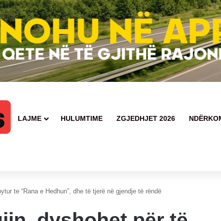
LAJME
HULUMTIME
ZGJEDHJET 2026
NDËRKO
 persona të lënduar
ytur te “Rana e Hedhun”, dhe të tjerë në gjendje të rëndë
jin, dyshohet për të