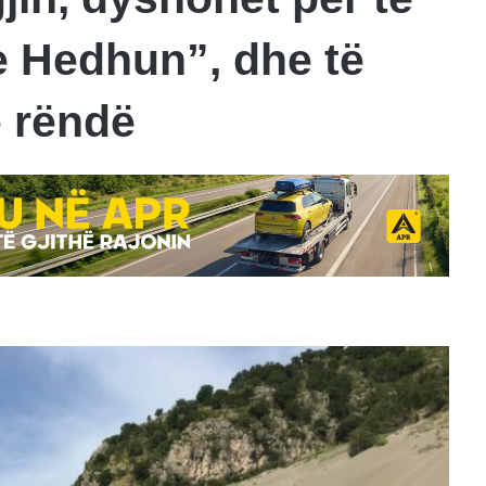
e Hedhun”, dhe të
ë rëndë