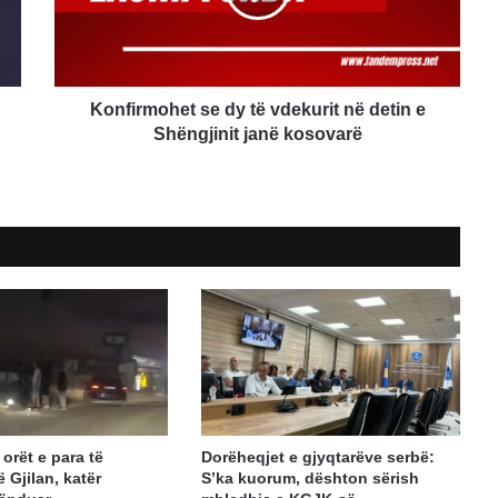
në
detin
e
Shëngjinit
janë
Konfirmohet se dy të vdekurit në detin e
kosovarë
Shëngjinit janë kosovarë
orët e para të
Dorëheqjet e gjyqtarëve serbë:
 Gjilan, katër
S’ka kuorum, dështon sërish