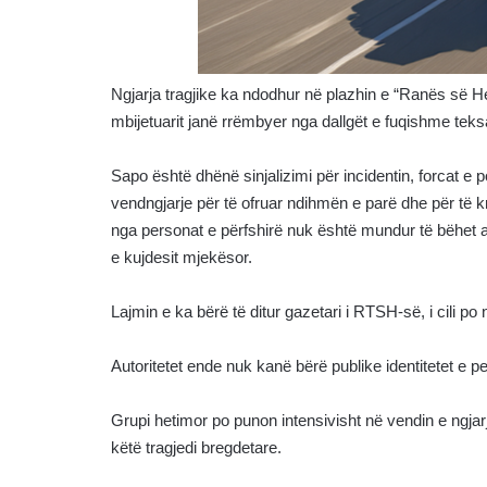
Ngjarja tragjike ka ndodhur në plazhin e “Ranës së H
mbijetuarit janë rrëmbyer nga dallgët e fuqishme tek
Sapo është dhënë sinjalizimi për incidentin, forcat e
vendngjarje për të ofruar ndihmën e parë dhe për të k
nga personat e përfshirë nuk është mundur të bëhet a
e kujdesit mjekësor.
Lajmin e ka bërë të ditur gazetari i RTSH-së, i cili po
Autoritetet ende nuk kanë bërë publike identitetet e p
Grupi hetimor po punon intensivisht në vendin e ngjar
këtë tragjedi bregdetare.