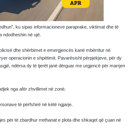
edhun”, ku sipas informacioneve paraprake, viktimat dhe të
sa ndodheshin në ujë.
 policisë dhe shërbimet e emergjencës kanë mbërritur në
ryer operacionin e shpëtimit. Pavarësisht përpjekjeve, për dy
sgjë, ndërsa dy të tjerët janë dërguar me urgjencë për marrjen
 ndjek nga afër zhvillimet në zonë.
ersonave të përfshirë në këtë ngjarje.
jes për të zbardhur rrethanat e plota dhe shkaqet që çuan në