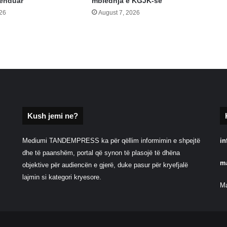
lënduar
mbledhja e KGJK-së
026
August 7, 2026
Kush jemi ne?
Mediumi TANDEMPRESS ka për qëllim informimin e shpejtë
in
dhe të paanshëm, portal që synon të plasojë të dhëna
m
objektive për audiencën e gjerë, duke pasur për kryefjalë
lajmin si kategori kryesore.
Ma