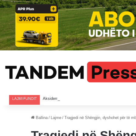
Aksident në orët e para të mëngjesit në Gjilan, katër
LAJMI FUNDIT
Ballina
/
Lajme
/
Tragjedi në Shëngjin, dyshohet për të mb
Tragjedi në Shëng