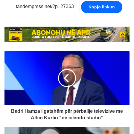
Kopjo linkun
Bedri
Hamza
i
gatshëm
për
përballje
televizive
me
Albin
Kurtin
Bedri Hamza i gatshëm për përballje televizive me
“në
Albin Kurtin “në cilëndo studio”
cilëndo
studio”
Ekzekutohen