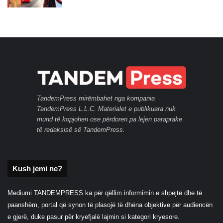
TandemPress mirëmbahet nga kompania
TandemPress L.L.C. Materialet e publikuara nuk
mund të kopjohen ose përdoren pa lejen paraprake
të redaksisë së TandemPress.
Kush jemi ne?
Mediumi TANDEMPRESS ka për qëllim informimin e shpejtë dhe të
paanshëm, portal që synon të plasojë të dhëna objektive për audiencën
e gjerë, duke pasur për kryefjalë lajmin si kategori kryesore.