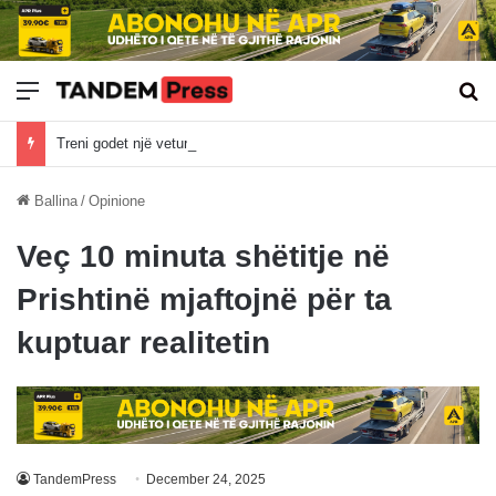
Meny
Kë
Treni godet një veturë më Fushë Kosovë, nuk dihet nëse ka të lënduar
Ballina
/
Opinione
Veç 10 minuta shëtitje në
Prishtinë mjaftojnë për ta
kuptuar realitetin
TandemPress
December 24, 2025