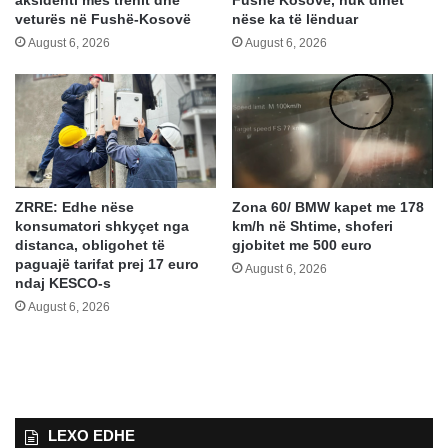
aksidenti mes trenit dhe
Fushë Kosovë, nuk dihet
veturës në Fushë-Kosovë
nëse ka të lënduar
August 6, 2026
August 6, 2026
ZRRE: Edhe nëse
Zona 60/ BMW kapet me 178
konsumatori shkyçet nga
km/h në Shtime, shoferi
distanca, obligohet të
gjobitet me 500 euro
paguajë tarifat prej 17 euro
August 6, 2026
ndaj KESCO-s
August 6, 2026
LEXO EDHE