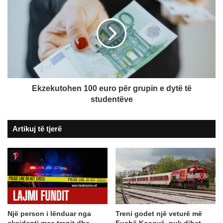
100
euro
për
grupin
e
dytë
të
studentëve
Ekzekutohen 100 euro për grupin e dytë të
studentëve
Artikuj të tjerë
Një person i lënduar nga
Treni godet një veturë më