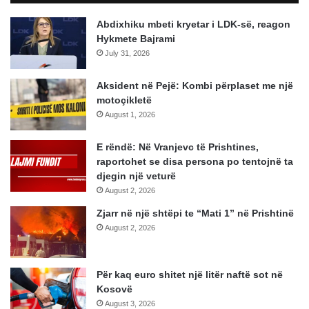
Abdixhiku mbeti kryetar i LDK-së, reagon
Hykmete Bajrami
July 31, 2026
Aksident në Pejë: Kombi përplaset me një
motoçikletë
August 1, 2026
E rëndë: Në Vranjevc të Prishtines,
raportohet se disa persona po tentojnë ta
djegin një veturë
August 2, 2026
Zjarr në një shtëpi te “Mati 1” në Prishtinë
August 2, 2026
Për kaq euro shitet një litër naftë sot në
Kosovë
August 3, 2026