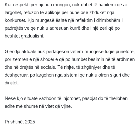
Kur respekti për njeriun mungon, nuk duhet të habitemi që ai
largohet, refuzon të aplikojë për punë ose zhduket nga
konkurset. Kjo mungesë është një reflektim i dhimbshëm i
padrejtësive që nuk u adresuan kurrë dhe i një zëri që po
heshtet gradualisht.
Gjendja aktuale nuk përfaqëson vetëm mungesë fuqie punëtore,
por zemrën e një shoqërie që po humbet besimin në të ardhmen
dhe në drejtësinë sociale. Të rinjtë, të zhgënjyer dhe të
dëshpëruar, po largohen nga sistemi që nuk u ofron siguri dhe
dinjitet.
Nëse kjo situatë vazhdon të injorohet, pasojat do të thellohen
edhe më shumë në vitet që vijnë.
Prishtinë, 2025