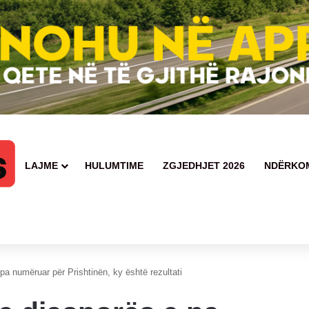
LAJME
HULUMTIME
ZGJEDHJET 2026
NDËRKO
pa numëruar për Prishtinën, ky është rezultati