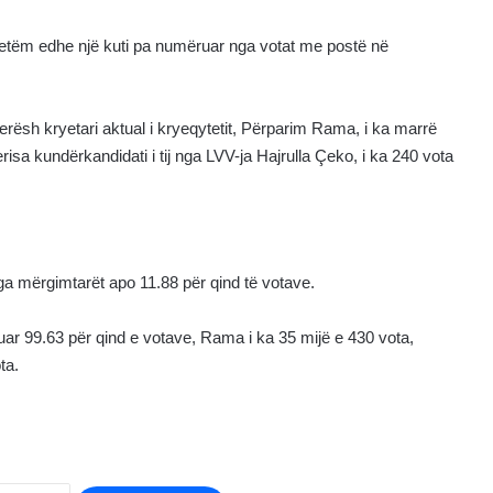
vetëm edhe një kuti pa numëruar nga votat me postë në
herësh kryetari aktual i kryeqytetit, Përparim Rama, i ka marrë
isa kundërkandidati i tij nga LVV-ja Hajrulla Çeko, i ka 240 vota
ga mërgimtarët apo 11.88 për qind të votave.
uar 99.63 për qind e votave, Rama i ka 35 mijë e 430 vota,
ta.