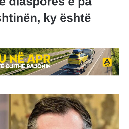
 e diasporës e pa
htinën, ky është