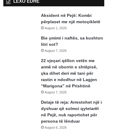
LEXO EDHE
Aksident në Pejë: Kombi
përplaset me një motoçikletë
August 1, 2026
Bie çmimi i naftës, sa kushton
litri sot?
August 7, 2026
22 vjeçari qëllon vetën me
armë në oborrin e shtëpisë,
çka dihet deri më tani për
rastin e ndodhur në Lagjen
“Marigona” në Prishtinë
August 7, 2026
Detaje të reja: Arrestohet një i
dyshuar që sulmoi qytetarët
në Pejë, nuk raportohet për
persona të lënduar
August 6, 2026