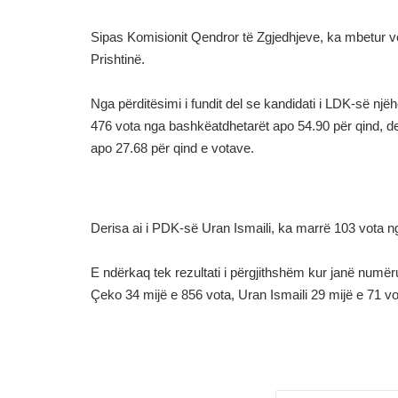
Sipas Komisionit Qendror të Zgjedhjeve, ka mbetur 
Prishtinë.
Nga përditësimi i fundit del se kandidati i LDK-së një
476 vota nga bashkëatdhetarët apo 54.90 për qind, der
apo 27.68 për qind e votave.
Derisa ai i PDK-së Uran Ismaili, ka marrë 103 vota n
E ndërkaq tek rezultati i përgjithshëm kur janë numër
Çeko 34 mijë e 856 vota, Uran Ismaili 29 mijë e 71 vo