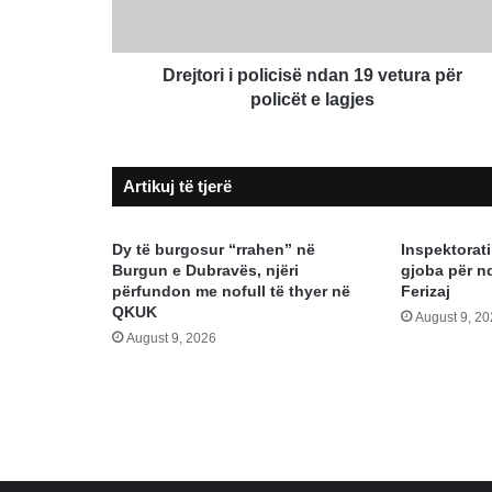
për
policët
e
lagjes
Drejtori i policisë ndan 19 vetura për
policët e lagjes
Artikuj të tjerë
Dy të burgosur “rrahen” në
Inspektorati
Burgun e Dubravës, njëri
gjoba për nd
përfundon me nofull të thyer në
Ferizaj
QKUK
August 9, 2
August 9, 2026