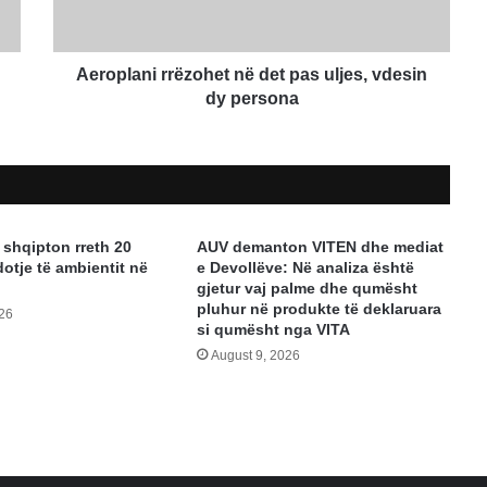
vdesin
dy
persona
Aeroplani rrëzohet në det pas uljes, vdesin
dy persona
 shqipton rreth 20
AUV demanton VITEN dhe mediat
otje të ambientit në
e Devollëve: Në analiza është
gjetur vaj palme dhe qumësht
pluhur në produkte të deklaruara
026
si qumësht nga VITA
August 9, 2026