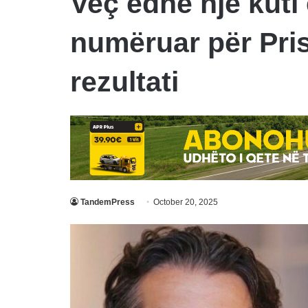
Veç edhe një kuti
numëruar për Pris
rezultati
TandemPress
October 20, 2025