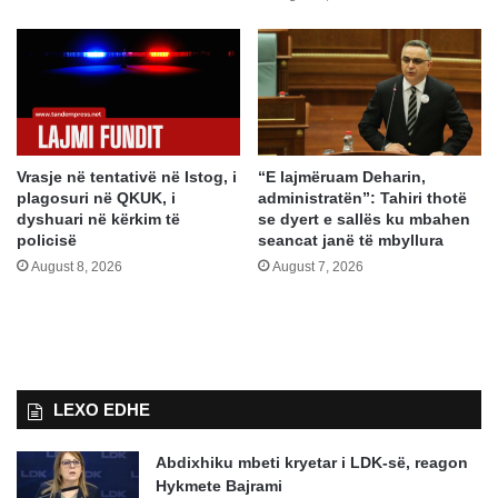
Vrasje në tentativë në Istog, i
“E lajmëruam Deharin,
plagosuri në QKUK, i
administratën”: Tahiri thotë
dyshuari në kërkim të
se dyert e sallës ku mbahen
policisë
seancat janë të mbyllura
August 8, 2026
August 7, 2026
LEXO EDHE
Abdixhiku mbeti kryetar i LDK-së, reagon
Hykmete Bajrami