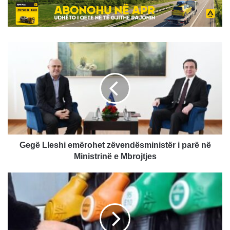
Gegë
Lleshi
emërohet
zëvendësministër
i
parë
në
Ministrinë
e
Mbrojtjes
Gegë Lleshi emërohet zëvendësministër i parë në
Ministrinë e Mbrojtjes
MINT
intensifikon
mbikëqyrjen
ndaj
rritjes