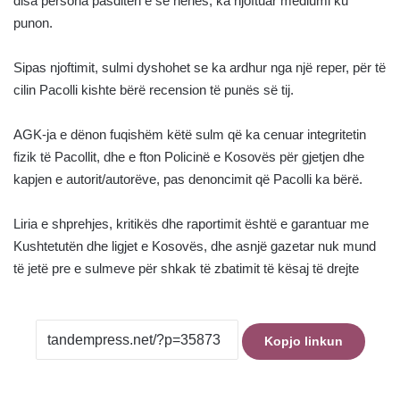
disa persona pasditen e së hënës, ka njoftuar mediumi ku
punon.
Sipas njoftimit, sulmi dyshohet se ka ardhur nga një reper, për të
cilin Pacolli kishte bërë recension të punës së tij.
AGK-ja e dënon fuqishëm këtë sulm që ka cenuar integritetin
fizik të Pacollit, dhe e fton Policinë e Kosovës për gjetjen dhe
kapjen e autorit/autorëve, pas denoncimit që Pacolli ka bërë.
Liria e shprehjes, kritikës dhe raportimit është e garantuar me
Kushtetutën dhe ligjet e Kosovës, dhe asnjë gazetar nuk mund
të jetë pre e sulmeve për shkak të zbatimit të kësaj të drejte
Kopjo linkun