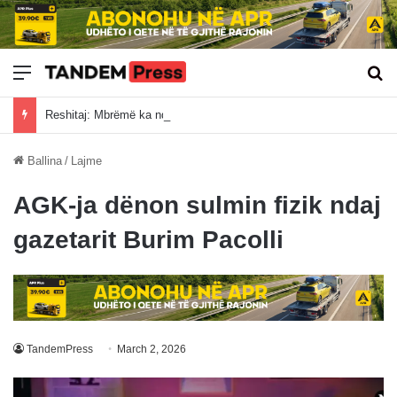
Meny
Kë
Reshitaj: Mbrëmë ka ndodhur një situatë e turpshme dhe e jashtëzakonshme
Ballina
/
Lajme
AGK-ja dënon sulmin fizik ndaj
gazetarit Burim Pacolli
TandemPress
March 2, 2026