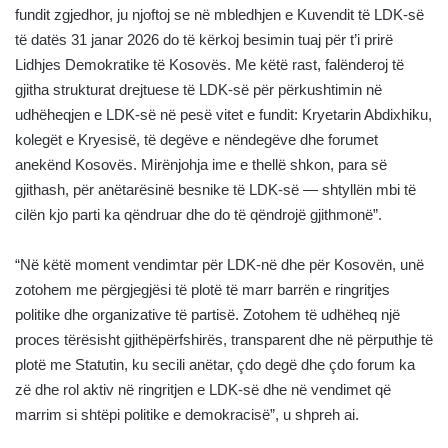
fundit zgjedhor, ju njoftoj se në mbledhjen e Kuvendit të LDK-së
të datës 31 janar 2026 do të kërkoj besimin tuaj për t’i prirë
Lidhjes Demokratike të Kosovës. Me këtë rast, falënderoj të
gjitha strukturat drejtuese të LDK-së për përkushtimin në
udhëheqjen e LDK-së në pesë vitet e fundit: Kryetarin Abdixhiku,
kolegët e Kryesisë, të degëve e nëndegëve dhe forumet
anekënd Kosovës. Mirënjohja ime e thellë shkon, para së
gjithash, për anëtarësinë besnike të LDK-së — shtyllën mbi të
cilën kjo parti ka qëndruar dhe do të qëndrojë gjithmonë”.
“Në këtë moment vendimtar për LDK-në dhe për Kosovën, unë
zotohem me përgjegjësi të plotë të marr barrën e ringritjes
politike dhe organizative të partisë. Zotohem të udhëheq një
proces tërësisht gjithëpërfshirës, transparent dhe në përputhje të
plotë me Statutin, ku secili anëtar, çdo degë dhe çdo forum ka
zë dhe rol aktiv në ringritjen e LDK-së dhe në vendimet që
marrim si shtëpi politike e demokracisë”, u shpreh ai.