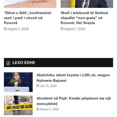
“Ethet e Nilit’, konfirmohet
Shefi i telekomit të Serbisë
rasti i parë i virusit në
shpallet “non-grata” në
Kosovë
Kosovë, flet Sveçla
August 7, 2026
August 7, 2026
LEXO EDHE
Abdixhiku mbeti kryetar i LDK-së, reagon
Hykmete Bajrami
July 31, 2026
Aksident në Pejë: Kombi përplaset me një
motoçikletë
August 1, 2026