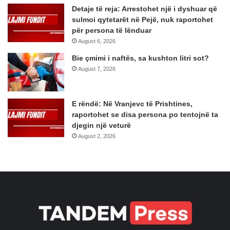
Detaje të reja: Arrestohet një i dyshuar që
sulmoi qytetarët në Pejë, nuk raportohet
për persona të lënduar
August 6, 2026
Bie çmimi i naftës, sa kushton litri sot?
August 7, 2026
E rëndë: Në Vranjevc të Prishtines,
raportohet se disa persona po tentojnë ta
djegin një veturë
August 2, 2026