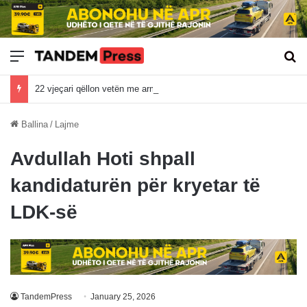
Meny
Kë
22 vjeçari qëllon vetën me armë në oborrin e shtëpisë, çka dihet deri më tani për rastin e ndodhur në Lagjen “Marigona” në Prishtinë
Ballina
/
Lajme
Avdullah Hoti shpall
kandidaturën për kryetar të
LDK-së
TandemPress
January 25, 2026