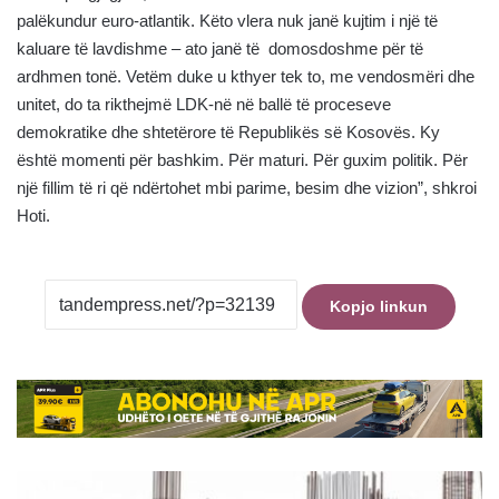
palëkundur euro-atlantik. Këto vlera nuk janë kujtim i një të
kaluare të lavdishme – ato janë të domosdoshme për të
ardhmen tonë. Vetëm duke u kthyer tek to, me vendosmëri dhe
unitet, do ta rikthejmë LDK-në në ballë të proceseve
demokratike dhe shtetërore të Republikës së Kosovës. Ky
është momenti për bashkim. Për maturi. Për guxim politik. Për
një fillim të ri që ndërtohet mbi parime, besim dhe vizion”, shkroi
Hoti.
Kopjo linkun
Këputet