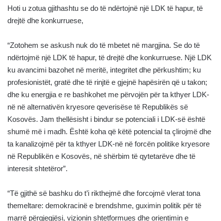
Hoti u zotua gjithashtu se do të ndërtojnë një LDK të hapur, të
drejtë dhe konkurruese,
“Zotohem se askush nuk do të mbetet në margjina. Se do të
ndërtojmë një LDK të hapur, të drejtë dhe konkurruese. Një LDK
ku avancimi bazohet në meritë, integritet dhe përkushtim; ku
profesionistët, gratë dhe të rinjtë e gjejnë hapësirën që u takon;
dhe ku energjia e re bashkohet me përvojën për ta kthyer LDK-
në në alternativën kryesore qeverisëse të Republikës së
Kosovës. Jam thellësisht i bindur se potenciali i LDK-së është
shumë më i madh. Është koha që këtë potencial ta çlirojmë dhe
ta kanalizojmë për ta kthyer LDK-në në forcën politike kryesore
në Republikën e Kosovës, në shërbim të qytetarëve dhe të
interesit shtetëror”.
“Të gjithë së bashku do t’i rikthejmë dhe forcojmë vlerat tona
themeltare: demokracinë e brendshme, guximin politik për të
marrë përgjegjësi, vizionin shtetformues dhe orientimin e