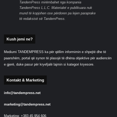
TandemPress mirëmbahet nga kompania
TandemPress L.L.C. Materialet e publikuara nuk
mund të kopjohen ose përdoren pa lejen paraprake
të redaksisë së TandemPress.
Kush jemi ne?
Mediumi TANDEMPRESS ka për qëllim informimin e shpejtë dhe të
paanshëm, portal që synon të plasojë të dhëna objektive për audiencën
e gjerë, duke pasur për kryefjalë lajmin si kategori kryesore.
Kontakt & Marketing
info@tandempress.net
marketing@tandempress.net
Marketing: +383 45 954 606