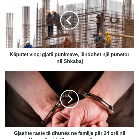
vinçi
gjatë
punimeve,
lëndohet
një
punëtor
në
Shkabaj
Këputet vinçi gjatë punimeve, lëndohet një punëtor
në Shkabaj
Gjashtë
raste
të
dhunës
në
familje
për
24
orë
në
Gjashtë raste të dhunës në familje për 24 orë në