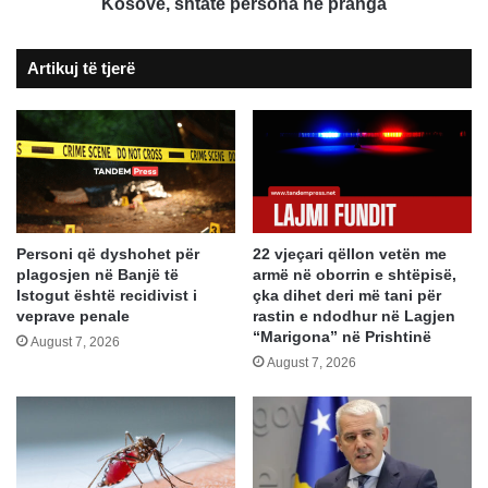
Kosovë,
Kosovë, shtatë persona në pranga
shtatë
persona
Artikuj të tjerë
në
pranga
Personi që dyshohet për
22 vjeçari qëllon vetën me
plagosjen në Banjë të
armë në oborrin e shtëpisë,
Istogut është recidivist i
çka dihet deri më tani për
veprave penale
rastin e ndodhur në Lagjen
“Marigona” në Prishtinë
August 7, 2026
August 7, 2026