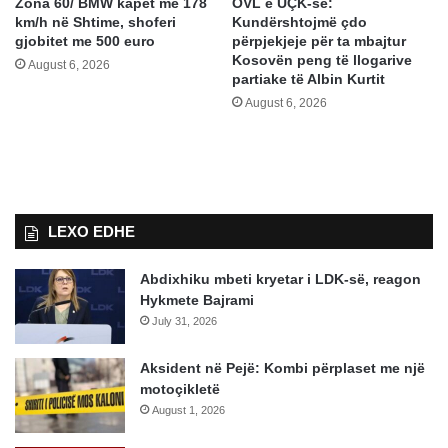
Zona 60/ BMW kapet me 178
OVL e UÇK-së:
km/h në Shtime, shoferi
Kundërshtojmë çdo
gjobitet me 500 euro
përpjekjeje për ta mbajtur
Kosovën peng të llogarive
August 6, 2026
partiake të Albin Kurtit
August 6, 2026
LEXO EDHE
Abdixhiku mbeti kryetar i LDK-së, reagon
Hykmete Bajrami
July 31, 2026
Aksident në Pejë: Kombi përplaset me një
motoçikletë
August 1, 2026