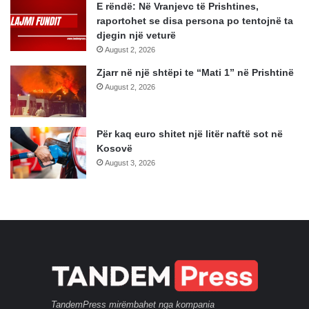
E rëndë: Në Vranjevc të Prishtines,
raportohet se disa persona po tentojnë ta
djegin një veturë
August 2, 2026
Zjarr në një shtëpi te “Mati 1” në Prishtinë
August 2, 2026
Për kaq euro shitet një litër naftë sot në
Kosovë
August 3, 2026
TandemPress mirëmbahet nga kompania