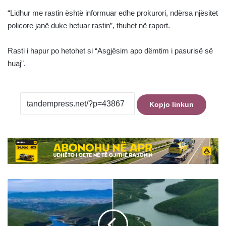
“Lidhur me rastin është informuar edhe prokurori, ndërsa njësitet
policore janë duke hetuar rastin”, thuhet në raport.
Rasti i hapur po hetohet si “Asgjësim apo dëmtim i pasurisë së
huaj”.
Kopjo linkun
KRU
“Prishtina”
njofton
mbi