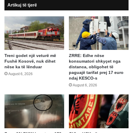
Artikuj të tjerë
Treni godet një veturë më
ZRRE: Edhe nëse
Fushë Kosovë, nuk dihet
konsumatori shkyçet nga
nëse ka të lënduar
distanca, obligohet të
paguajë tarifat prej 17 euro
August 6, 2026
ndaj KESCO-s
August 6, 2026