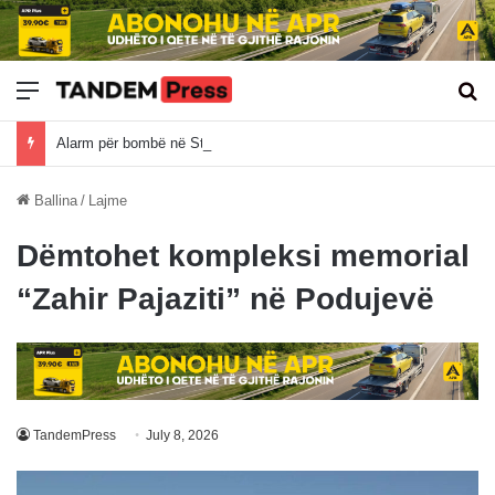
Meny
Kë
Alarm për bombë në Stacionin e Autobusëve, policia siguron zonën
Ballina
/
Lajme
Dëmtohet kompleksi memorial
“Zahir Pajaziti” në Podujevë
TandemPress
July 8, 2026