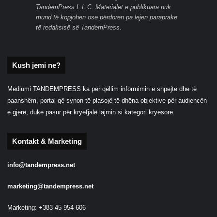
TandemPress L.L.C. Materialet e publikuara nuk
mund të kopjohen ose përdoren pa lejen paraprake
të redaksisë së TandemPress.
Kush jemi ne?
Mediumi TANDEMPRESS ka për qëllim informimin e shpejtë dhe të
paanshëm, portal që synon të plasojë të dhëna objektive për audiencën
e gjerë, duke pasur për kryefjalë lajmin si kategori kryesore.
Kontakt & Marketing
info@tandempress.net
marketing@tandempress.net
Marketing: +383 45 954 606