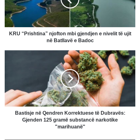
gjendjen
e
nivelit
të
ujit
në
KRU “Prishtina” njofton mbi gjendjen e nivelit të ujit
Batllavë
në Batllavë e Badoc
e
Badoc
Bastisje
në
Qendren
Korrektuese
të
Dubravës:
Gjenden
125
gramë
substancë
Bastisje në Qendren Korrektuese të Dubravës:
narkotike
Gjenden 125 gramë substancë narkotike
"marihuanë"
"marihuanë"