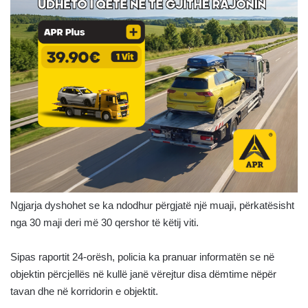
Ngjarja dyshohet se ka ndodhur përgjatë një muaji, përkatësisht
nga 30 maji deri më 30 qershor të këtij viti.
Sipas raportit 24-orësh, policia ka pranuar informatën se në
objektin përcjellës në kullë janë vërejtur disa dëmtime nëpër
tavan dhe në korridorin e objektit.