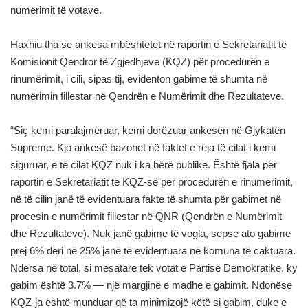
numërimit të votave.
Haxhiu tha se ankesa mbështetet në raportin e Sekretariatit të
Komisionit Qendror të Zgjedhjeve (KQZ) për procedurën e
rinumërimit, i cili, sipas tij, evidenton gabime të shumta në
numërimin fillestar në Qendrën e Numërimit dhe Rezultateve.
“Siç kemi paralajmëruar, kemi dorëzuar ankesën në Gjykatën
Supreme. Kjo ankesë bazohet në faktet e reja të cilat i kemi
siguruar, e të cilat KQZ nuk i ka bërë publike. Është fjala për
raportin e Sekretariatit të KQZ-së për procedurën e rinumërimit,
në të cilin janë të evidentuara fakte të shumta për gabimet në
procesin e numërimit fillestar në QNR (Qendrën e Numërimit
dhe Rezultateve). Nuk janë gabime të vogla, sepse ato gabime
prej 6% deri në 25% janë të evidentuara në komuna të caktuara.
Ndërsa në total, si mesatare tek votat e Partisë Demokratike, ky
gabim është 3.7% — një margjinë e madhe e gabimit. Ndonëse
KQZ-ja është munduar që ta minimizojë këtë si gabim, duke e