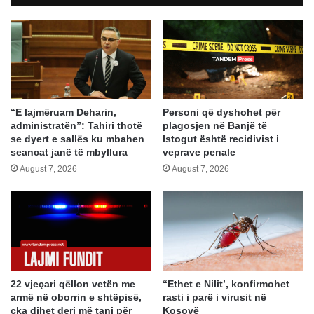
“E lajmëruam Deharin,
Personi që dyshohet për
administratën”: Tahiri thotë
plagosjen në Banjë të
se dyert e sallës ku mbahen
Istogut është recidivist i
seancat janë të mbyllura
veprave penale
August 7, 2026
August 7, 2026
22 vjeçari qëllon vetën me
“Ethet e Nilit’, konfirmohet
armë në oborrin e shtëpisë,
rasti i parë i virusit në
çka dihet deri më tani për
Kosovë