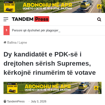
Meny
Kë
Personi që dyshohet për plagosjen në Banjë të Istogut është recidivist i veprave penale
Ballina
/
Lajme
Dy kandidatët e PDK-së i
drejtohen sërish Supremes,
kërkojnë rinumërim të votave
TandemPress
July 3, 2026