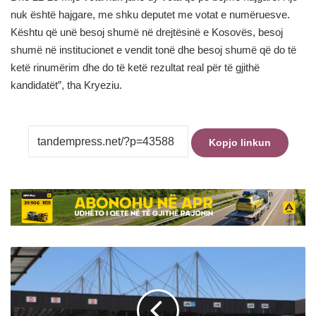
nuk është hajgare, me shku deputet me votat e numëruesve.
Kështu që unë besoj shumë në drejtësinë e Kosovës, besoj
shumë në institucionet e vendit tonë dhe besoj shumë që do të
ketë rinumërim dhe do të ketë rezultat real për të gjithë
kandidatët”, tha Kryeziu.
Kopjo linkun
U
nis
prej
Medvegjës
për