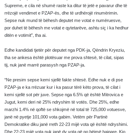
Supreme, e cila në shumë raste ka ditur të jetë e pavarur dhe të
rrëzojë vendimet e PZAP-ës, dhe të urdhërojë rinumërimin.
Sepse nuk mund të bëhesh deputet me votat e numëruesve,
por duhet të bëhesh me votat e qytetarëve, ashtu siç i ka hedhur
ditën e votimit”, tha ai.
Edhe kandidati tjetër për deputet nga PDK-ja, Qëndrin Kryeziu,
tha se ankesa është plotësuar me prova shtesë, të cilat, sipas
tij, nuk janë marrë parasysh nga PZAP-ja.
“Ne presim sepse kemi sjellë fakte shtesë. Edhe nuk e di pse
PZAP-ja e ka rrëzuar kur i ka pasur tërë këto prova, të cilat i
kemi sjellë sot për juve. Sepse nga 6.5% që është Mitrovica e
Jugut, kemi deri në 25% ndryshim të votës. Dhe 25%, edhe
marzhi 1.4% në qoftë se shkojmë në total të 725,000 votuesve,
janë në pyetje 101,000 vota gabim. Vetëm për Partinë
Demokratike diku janë rreth 22-23 mijë vota që është ndryshimi.
Dhe 22-23 mijë vota nuk janë dy vota që po bëjmë hajgare. Kjo