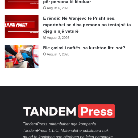
për persona të lënduar
August 6, 2026
E rëndë: Në Vranjevc të Prishtines,
raportohet se disa persona po tentojnë ta
djegin një veturë
August 2, 2026
Bie çmimi i naftës, sa kushton litri sot?
August 7, 2026
TandemPress mirëmbahet nga kompania
TandemPress L.L.C. Materialet e publikuara nuk
mund të kopjohen ose përdoren pa lejen paraprake