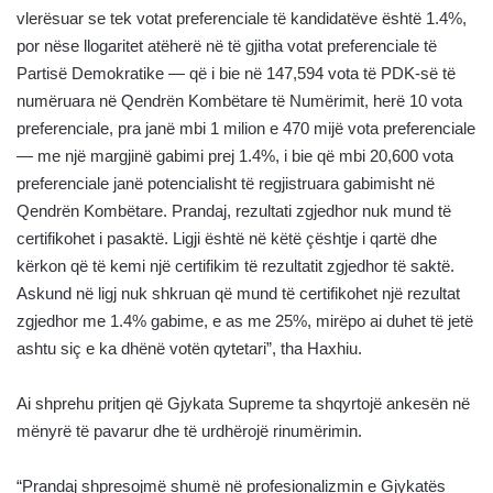
vlerësuar se tek votat preferenciale të kandidatëve është 1.4%,
por nëse llogaritet atëherë në të gjitha votat preferenciale të
Partisë Demokratike — që i bie në 147,594 vota të PDK-së të
numëruara në Qendrën Kombëtare të Numërimit, herë 10 vota
preferenciale, pra janë mbi 1 milion e 470 mijë vota preferenciale
— me një margjinë gabimi prej 1.4%, i bie që mbi 20,600 vota
preferenciale janë potencialisht të regjistruara gabimisht në
Qendrën Kombëtare. Prandaj, rezultati zgjedhor nuk mund të
certifikohet i pasaktë. Ligji është në këtë çështje i qartë dhe
kërkon që të kemi një certifikim të rezultatit zgjedhor të saktë.
Askund në ligj nuk shkruan që mund të certifikohet një rezultat
zgjedhor me 1.4% gabime, e as me 25%, mirëpo ai duhet të jetë
ashtu siç e ka dhënë votën qytetari”, tha Haxhiu.
Ai shprehu pritjen që Gjykata Supreme ta shqyrtojë ankesën në
mënyrë të pavarur dhe të urdhërojë rinumërimin.
“Prandaj shpresojmë shumë në profesionalizmin e Gjykatës