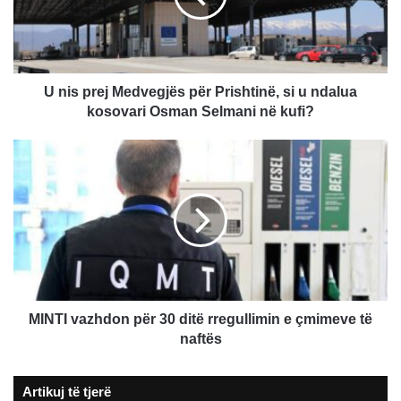
Prishtinë,
si
u
ndalua
kosovari
U nis prej Medvegjës për Prishtinë, si u ndalua
Osman
kosovari Osman Selmani në kufi?
Selmani
në
MINTI
kufi?
vazhdon
për
30
ditë
rregullimin
e
çmimeve
të
naftës
MINTI vazhdon për 30 ditë rregullimin e çmimeve të
naftës
Artikuj të tjerë