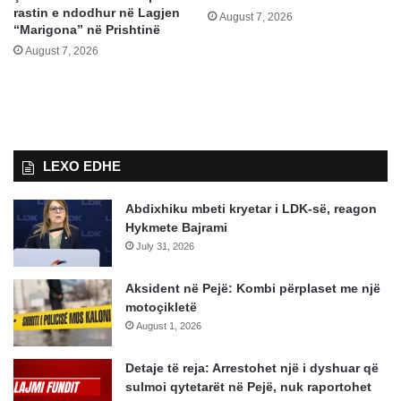
rastin e ndodhur në Lagjen
August 7, 2026
“Marigona” në Prishtinë
August 7, 2026
LEXO EDHE
Abdixhiku mbeti kryetar i LDK-së, reagon
Hykmete Bajrami
July 31, 2026
Aksident në Pejë: Kombi përplaset me një
motoçikletë
August 1, 2026
Detaje të reja: Arrestohet një i dyshuar që
sulmoi qytetarët në Pejë, nuk raportohet